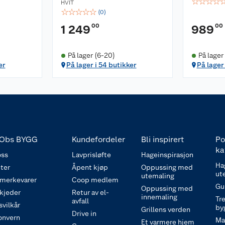
☆
☆
☆
☆
HVIT
☆
☆
☆
☆
☆
(
0
)
00
00
1 249
989
På lager (6-20)
På lager
er
På lager i 54 butikker
På lager
Obs BYGG
Kundefordeler
Bli inspirert
Po
ka
ss
Lavprisløfte
Hageinspirasjon
Ha
ter
Åpent kjøp
Oppussing med
ut
utemaling
 merkevarer
Coop medlem
Gu
Oppussing med
 kjeder
Retur av el-
innemaling
Tre
avfall
svilkår
by
Grillens verden
Drive in
onvern
Ma
Et varmere hjem