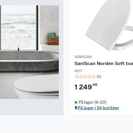
SANISCAN
SaniScan Norden Soft toa
HVIT
☆
☆
☆
☆
☆
(
0
)
00
1 249
På lager (6-20)
På lager i 54 butikker