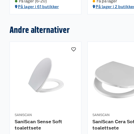
På lager (6-20)
Få på lager
På lager i 61 butikker
På lager i 2 butikke
Andre alternativer
SANISCAN
SANISCAN
SaniScan Sense Soft
SaniScan Cera So
toalettsete
toalettsete