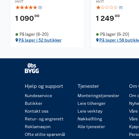
HVIT
HVIT
☆
☆
☆
☆
☆
☆
☆
☆
☆
☆
(
1
)
(
1
)
00
00
1 090
1 249
På lager (6-20)
På lager (6-20)
På lager i 52 butikker
På lager i 58 butikk
Hjelp og support
Tjenester
Om 
Kundeservice
Monteringstjenester
Om o
Butikker
Leie tilhenger
Nyhe
Kontakt oss
Leie verktøy
Våre
Retur- og angrerett
Nøkkelfiling
Våre
Reklamasjon
Alle tjenester
Kjøp
Ofte stilte spørsmål
Pers