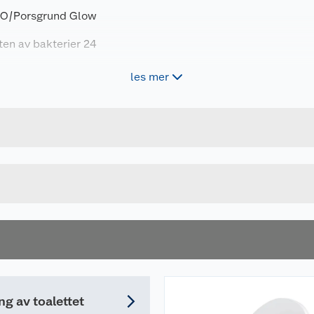
 IDO/Porsgrund Glow
sten av bakterier 24
les mer
Forpakningsmål
i.
5708590358703
Bruttovekt
S1028011-BS33999
Høyde
HVIT
Lengde
u kjøper produktet får du invitasjon til å gi en omtale.
Bredde
ng av toalettet