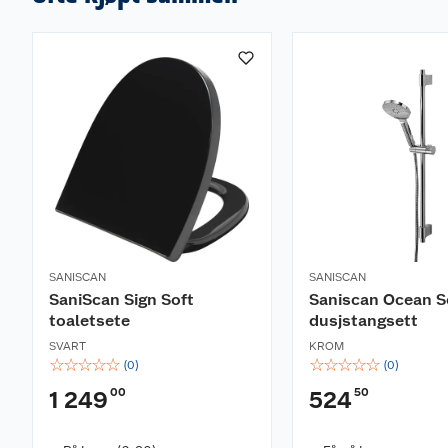
SANISCAN
SANISCAN
SaniScan Sign Soft
Saniscan Ocean S
toaletsete
dusjstangsett
SVART
KROM
☆
☆
☆
☆
☆
☆
☆
☆
☆
☆
(
0
)
(
0
)
00
50
1 249
524