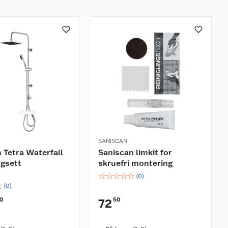
SANISCAN
 Tetra Waterfall
Saniscan limkit for
ngsett
skruefri montering
☆
☆
☆
☆
☆
(
0
)
☆
(
0
)
0
50
72