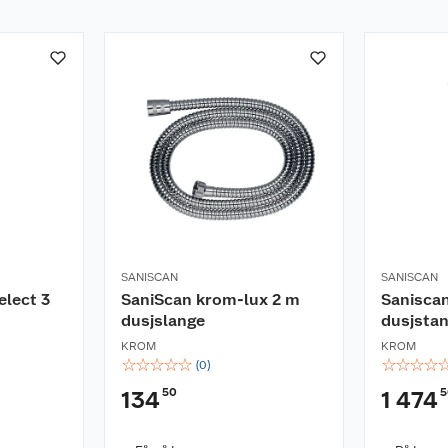
SANISCAN
SANISCAN
elect 3
SaniScan krom-lux 2 m
Saniscan
dusjslange
dusjsta
KROM
KROM
☆
☆
☆
☆
☆
☆
☆
☆
☆
(
0
)
50
5
134
1 474