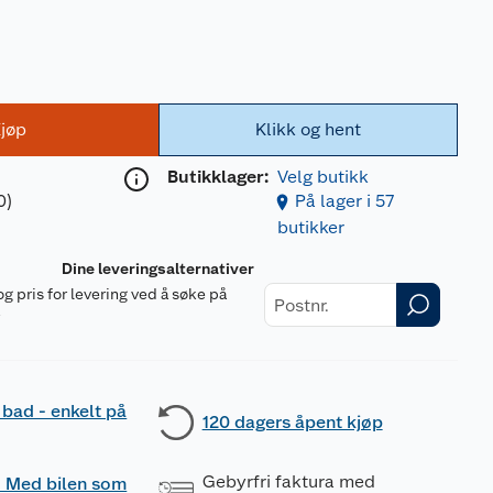
jøp
Klikk og hent
Butikklager:
Velg butikk
0)
På lager i 57
butikker
Dine leveringsalternativer
og pris for levering ved å søke på
r
 bad - enkelt på
120 dagers åpent kjøp
Gebyrfri faktura med
 - Med bilen som