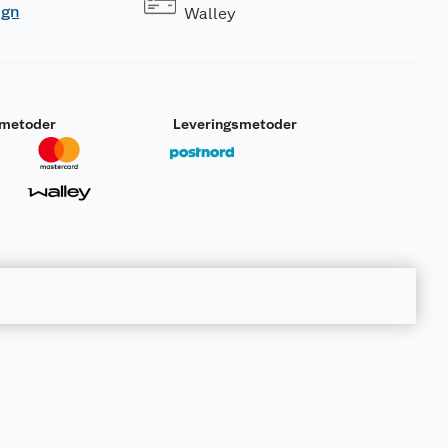
ogn
Walley
smetoder
Leveringsmetoder