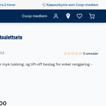
fra 2 timer
Kjøpeutbytte som Coop-medlem
Coop medlem
toalettsete
☆
☆
☆
☆
☆
703
0
omtaler
r myk lukking, og lift-off beslag for enkel rengjøring
-
00