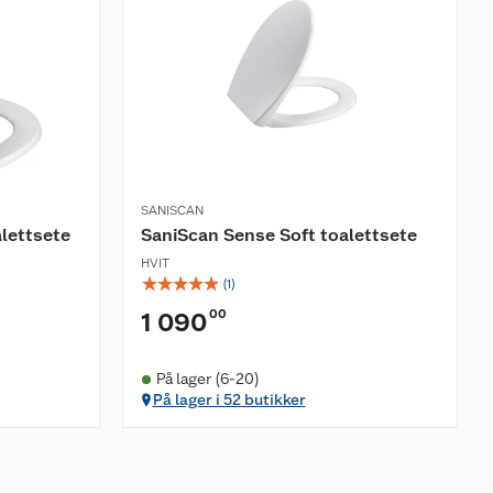
SANISCAN
lettsete
SaniScan Sense Soft toalettsete
HVIT
☆
☆
☆
☆
☆
(
1
)
00
1 090
På lager (6-20)
På lager i 52 butikker