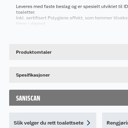
Leveres med faste beslag og er spesielt utviklet til
toaletter.
Inkl. sertifisert Polygiene effekt, som hemmer tilvek
timer i døgnet.
Generelt
Produsert i Danmark. Rustfri stålbeslag. 10 års garant
Artikkelnummer
Leverandørens artikkelnummer
Produktomtaler
Farge
Dette produktet har ikke fått noen omtale ennå. Hvis d
Spesifikasjoner
SANISCAN
Slik velger du rett toalettsete
Rengjøri