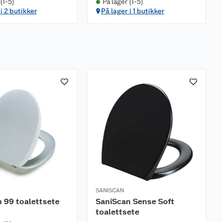
(1-5)
På lager (1-5)
i 2 butikker
På lager i 1 butikker
SANISCAN
 99 toalettsete
SaniScan Sense Soft
toalettsete