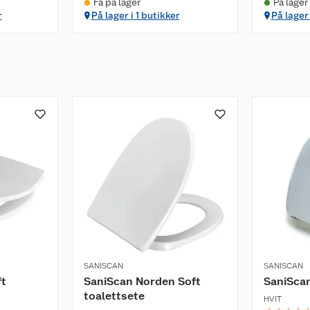
Få på lager
På lager 
r
På lager i 1 butikker
På lager 
SANISCAN
SANISCAN
ft
SaniScan Norden Soft
SaniScan
toalettsete
HVIT