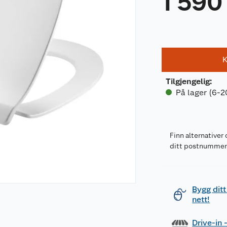
1 590
K
Tilgjengelig
:
På lager (6-2
Finn alternativer 
ditt postnumme
Bygg ditt
nett!
Drive-in