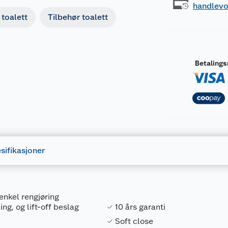
handlev
toalett
Tilbehør toalett
Betaling
sifikasjoner
 enkel rengjøring
ng, og lift-off beslag
10 års garanti
Soft close