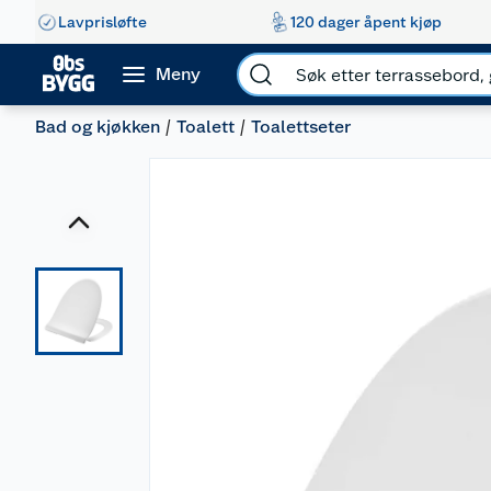
Lavprisløfte
120 dager åpent kjøp
Meny
Bad og kjøkken
Toalett
Toalettseter