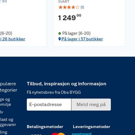
☆
(
0
)
SVART
☆
☆
☆
☆
☆
(
1
)
00
1 249
 (6-20)
På lager (6-20)
 i 26 butikker
På lager i 57 butikker
pulære
Tilbud, inspirasjon og informasjon
tegorier
Få nyhetsbrev fra Obs BYGG
ge og
E-postadresse
Meld meg på
emiljø
lv
last og
ggevarer
Betalingsmetoder
Leveringsmetoder
ling