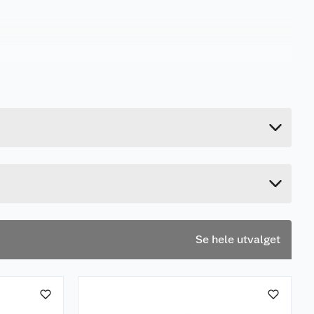
3.4 kg
6.9 cm
48.8 cm
38.8 cm
Se hele utvalget