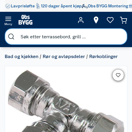
Lavprisløfte
120 dager åpent kjøp
Obs BYGG Montering
Meny
Bad og kjøkken
Rør og avløpsdeler
Rørkoblinger