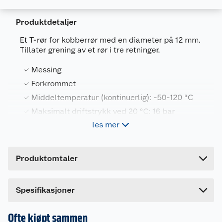
Produktdetaljer
Et T-rør for kobberrør med en diameter på 12 mm.
Tillater grening av et rør i tre retninger.
Generelt
Artikkelnummer
7392462024667
Messing
Leverandørens artikkelnummer
3019482312
Forkrommet
Middeltemperatur (kontinuerlig): -50-120 °C
Farge
KROM
Maksimalt driftstrykk ved 20 °C: 16 bar
Forpakningsmål
les mer
Bruttovekt
0.088 kg
Spesifikasjoner
Høyde
1 cm
Produktomtaler
Forpakningsstørrelser: 1
Lengde
9.5 cm
Tilkobling 1: Klemring
Bredde
5 cm
Tilkobling 2: Klemring
Dette produktet har ikke fått noen omtale ennå.
Spesifikasjoner
Tilkobling 3: Klemring
Hvis du kjøper produktet får du invitasjon til å gi
Utvendig rørdiameter anslutning 1: 12 mm
en omtale.
Ofte kjøpt sammen
Utvendig rørdiameter tilkobling 2: 12 mm