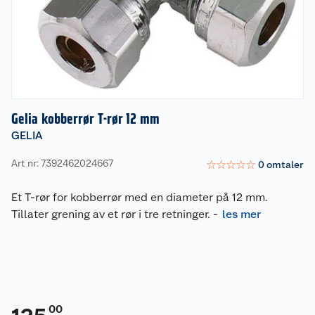
Gelia kobberrør T-rør 12 mm
GELIA
Art nr: 7392462024667
☆
☆
☆
☆
☆
0
omtaler
Et T-rør for kobberrør med en diameter på 12 mm.
Tillater grening av et rør i tre retninger.
-
les mer
00