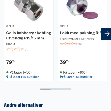
Materialkvalitet, tilkobling 1: Messing-
avsinkingsfri
Materialkvalitet,tilkobling 2: Messing-
avsinkingsfri
Maksimalt driftstrykk ved 20 °C: 16 bar
GELIA
GELIA
Overflatebeskyttelse tilkobling 1:
Gelia kobberrør kobling
Lokk med pakning R15
utvendig R15/15 mm
Forkrommet
FORKROMMET MESSING
☆
☆
☆
☆
☆
Overflatebeskyttelse tilkobling 2:
(
0
)
KROM
☆
☆
☆
☆
☆
(
0
)
Forkrommet
Middeltemperatur (kontinuerlig): 0-100 °C
79
00
39
90
REACH - Inneholder kandidatemner: Bly
Bøyevinkel: 90 °
På lager (+50)
På lager (+100)
REACH Dato: 2022-05-20
På lager i 65 butikker
På lager i 65 butikker
Reach Informasjonsplikt: Ja
Form: Kne
Andre alternativer
Om oss