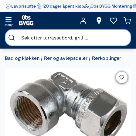
Lavprisløfte
120 dager åpent kjøp
Obs BYGG Montering
Meny
Bad og kjøkken
Rør og avløpsdeler
Rørkoblinger