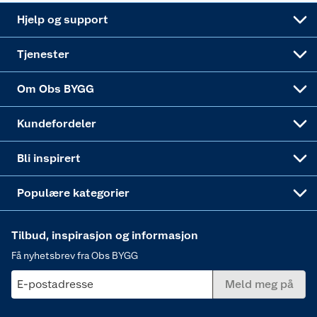
Leveringsalternativer
Nøkkelfiling
Samvirkelag
Coop Mastercard
Live-shopping
Maling
Hjelp og support
Alle tjenester
Virksomheten
Klikk og hent
DIY-prosjekter
Verktøy
Tjenester
Sponsorvirksomheten
Coop Bedriftskort
Hytte og beredskapsutstyr
Dører
Om Obs BYGG
Obs BYGG Montering
Gavetips
Vindu
Kundefordeler
Annonserte varer
Hjem, rengjøring og hvitevarer
Bli inspirert
Varme
Populære kategorier
Tilbud, inspirasjon og informasjon
Få nyhetsbrev fra Obs BYGG
E-postadresse
Meld meg på