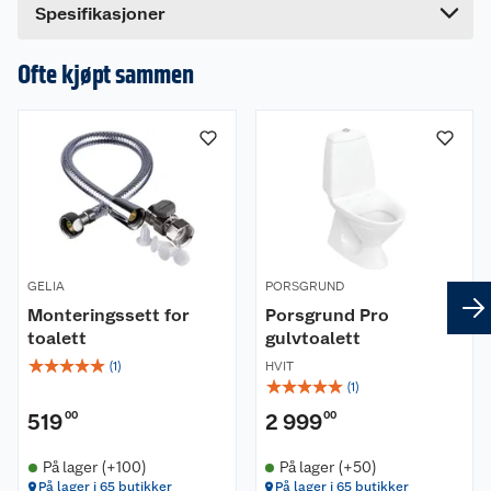
Spesifikasjoner
Ofte kjøpt sammen
GELIA
PORSGRUND
Monteringssett for
Porsgrund Pro
toalett
gulvtoalett
☆
☆
☆
☆
☆
(
1
)
HVIT
☆
☆
☆
☆
☆
(
1
)
519
00
2 999
00
På lager (+100)
På lager (+50)
På lager i 65 butikker
På lager i 65 butikker