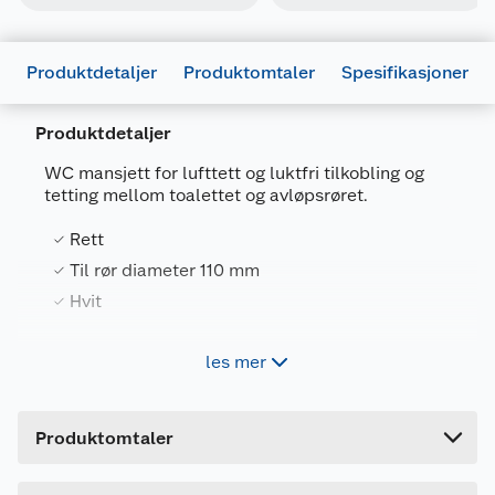
Produktdetaljer
Produktomtaler
Spesifikasjoner
Produktdetaljer
WC mansjett for lufttett og luktfri tilkobling og
tetting mellom toalettet og avløpsrøret.
Generelt
Rett
Artikkelnummer
5036484019561
Til rør diameter 110 mm
Hvit
Leverandørens artikkelnummer
3401730181
Forpakningsmål
les mer
Gelia WC mansjett rett 110 mm er en mansjett for
Bruttovekt
0.19 kg
lufttett og luktfri tilkobling og tetting mellom
toalettet og avløpsrøret. Til rør med diameter 110
Høyde
13 cm
mm.
Produktomtaler
Lengde
14 cm
Bredde
14 cm