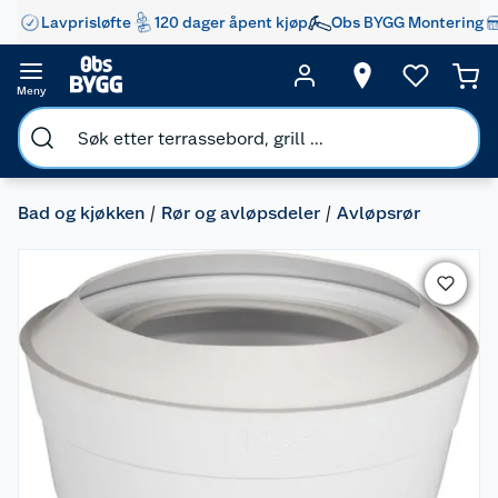
Lavprisløfte
120 dager åpent kjøp
Obs BYGG Montering
Meny
Bad og kjøkken
Rør og avløpsdeler
Avløpsrør