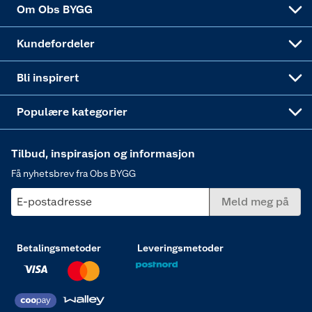
Dører
Om Obs BYGG
Obs BYGG Montering
Gavetips
Vindu
Kundefordeler
Annonserte varer
Hjem, rengjøring og hvitevarer
Bli inspirert
Varme
Populære kategorier
Tilbud, inspirasjon og informasjon
Få nyhetsbrev fra Obs BYGG
E-postadresse
Meld meg på
Betalingsmetoder
Leveringsmetoder