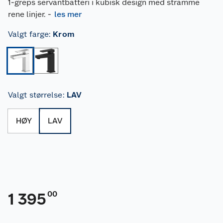
1-greps servantbatteri i kubisk design med stramme
rene linjer.
-
les mer
Valgt farge
:
Krom
Valgt størrelse
:
LAV
HØY
LAV
00
1 395