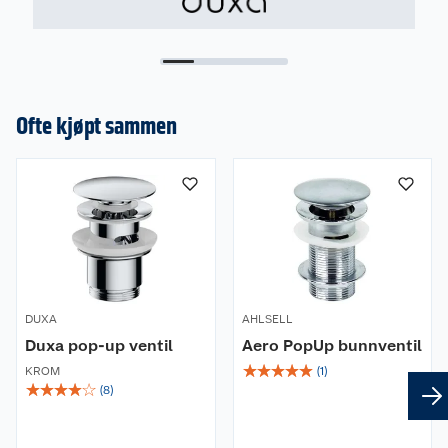
Ofte kjøpt sammen
DUXA
AHLSELL
Duxa pop-up ventil
Aero PopUp bunnventil
☆
☆
☆
☆
☆
KROM
(
1
)
☆
☆
☆
☆
☆
(
8
)