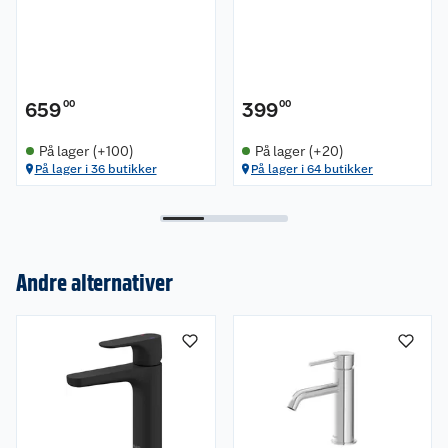
659
00
399
00
På lager (+100)
På lager (+20)
På lager i 36 butikker
På lager i 64 butikker
Andre alternativer
Om oss
Kundeservice
Nyheter
Butikker
Våre merkevarer