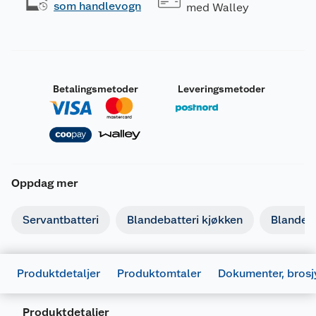
som handlevogn
med Walley
Betalingsmetoder
Leveringsmetoder
Oppdag mer
Servantbatteri
Blandebatteri kjøkken
Blandeba
Produktdetaljer
Produktomtaler
Dokumenter, brosj
Produktdetaljer