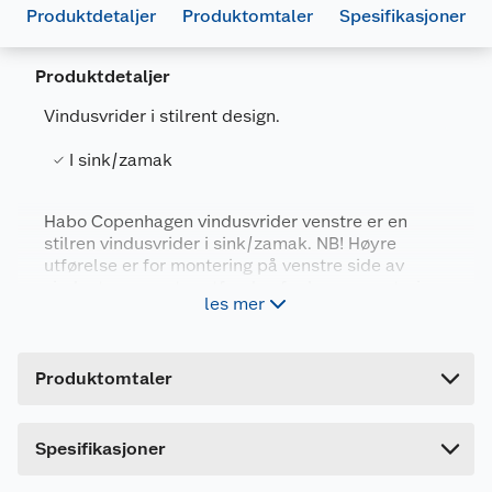
Produktdetaljer
Produktomtaler
Spesifikasjoner
Produktdetaljer
Vindusvrider i stilrent design.
I sink/zamak
Generelt
Artikkelnummer
7317900167133
Habo Copenhagen vindusvrider venstre er en
stilren vindusvrider i sink/zamak. NB! Høyre
Leverandørens artikkelnummer
16713
utførelse er for montering på venstre side av
Forpakningsmål
vinduet, og venstre utførelse for høyre montering.
les mer
Bruttovekt
0.08 kg
Høyde
2 cm
Produktomtaler
Lengde
17 cm
Bredde
9 cm
Dette produktet har ikke fått noen omtale ennå.
Spesifikasjoner
Hvis du kjøper produktet får du invitasjon til å gi