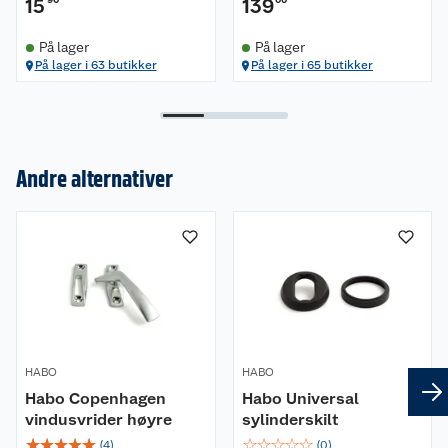
15
139
På lager
På lager
På lager i 63 butikker
På lager i 65 butikker
Andre alternativer
Om oss
Kundeservice
Nyheter
Butikker
Våre merkevarer
Kontakt oss
Våre kjeder
HABO
HABO
Retur- og angrerett
Kjøpsvilkår
Hageinspirasjon
Habo Copenhagen
Habo Universal
vindusvrider høyre
sylinderskilt
Reklamasjon
Personvern
Lavprisløfte
Oppussing med utemaling
☆
☆
☆
☆
☆
☆
☆
☆
☆
☆
(
4
)
(
0
)