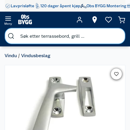
Lavprisløfte
120 dager åpent kjøp
Obs BYGG Montering
Meny
Vindu
Vindusbeslag