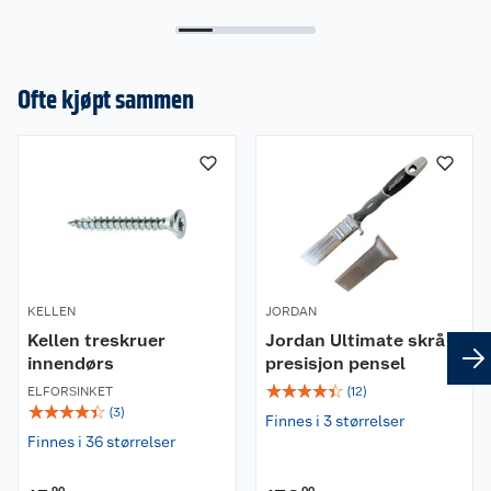
Ofte kjøpt sammen
KELLEN
JORDAN
Kellen treskruer
Jordan Ultimate skrå
innendørs
presisjon pensel
☆
☆
☆
☆
☆
ELFORSINKET
(
12
)
☆
☆
☆
☆
☆
(
3
)
Finnes i 3 størrelser
Finnes i 36 størrelser
90
00