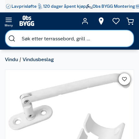
Lavprisløfte
120 dager åpent kjøp
Obs BYGG Montering
Meny
Vindu
Vindusbeslag