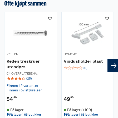
en omtale.
Ofte kjøpt sammen
KELLEN
HOME-IT
Kellen treskruer
Vindusholder plast
utendørs
☆
☆
☆
☆
☆
(
0
)
C4 OVERFLATEBEHA.
☆
☆
☆
☆
☆
(
25
)
Finnes i 2 varianter
Finnes i 37 størrelser
54
90
49
90
På lager
På lager (+100)
På lager i 65 butikker
På lager i 65 butikker