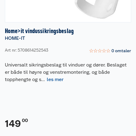
Home>it vindussikringsbeslag
HOME-IT
Art nr: 5708614252543
☆
☆
☆
☆
☆
0
omtaler
Universalt sikringsbeslag til vinduer og dører. Beslaget
er både til høyre og venstremontering, og både
topphengte og s
...
les mer
00
149