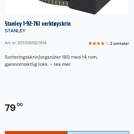
Stanley 1-92-761 verktøyskrin
STANLEY
Art nr: 3253561927614
☆
☆
☆
☆
☆
2
omtaler
Sorteringsskrin/organizer 160 med 14 rom,
gjennomsiktlig lokk.
-
les mer
00
79