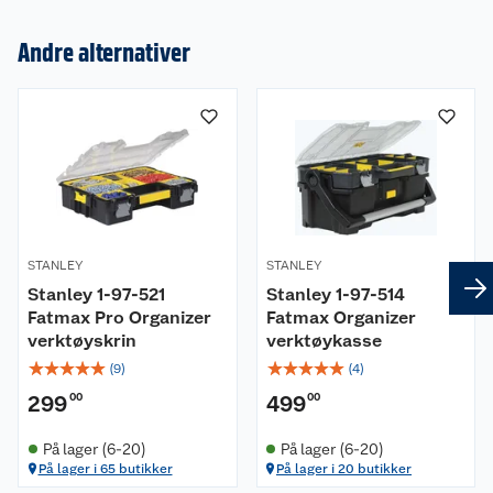
Andre alternativer
Om oss
Kundeservice
Nyheter
Butikker
Våre merkevarer
Kontakt oss
Våre kjeder
STANLEY
STANLEY
Retur- og angrerett
Kjøpsvilkår
Hageinspirasjon
Stanley 1-97-521
Stanley 1-97-514
Fatmax Pro Organizer
Fatmax Organizer
Reklamasjon
Personvern
Lavprisløfte
Oppussing med utemaling
verktøyskrin
verktøykasse
☆
☆
☆
☆
☆
☆
☆
☆
☆
☆
(
9
)
(
4
)
Ofte stilte spørsmål
Cookies
Åpent kjøp
Oppussing med innemaling
299
00
499
00
Pakkesporing
Monteringstjenester
Ledige stillinger
Coop medlem
Grillens verden
Hage og utemiljø
På lager (6-20)
På lager (6-20)
På lager i 65 butikker
På lager i 20 butikker
Leveringstid
Leie tilhenger
Bærekraft
Retur av el-avfall
Et varmere hjem
Gulv