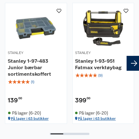
STANLEY
STANLEY
Stanley 1-97-483
Stanley 1-93-951
Junior bærbar
Fatmax verktøybag
sortimentskoffert
☆
☆
☆
☆
☆
(
9
)
☆
☆
☆
☆
☆
(
1
)
139
00
399
00
På lager (6-20)
På lager (6-20)
På lager i 63 butikker
På lager i 63 butikker