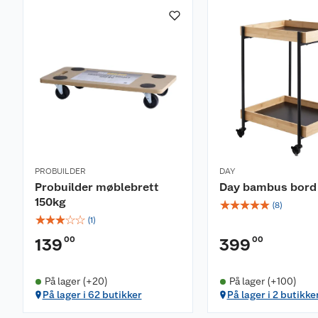
PROBUILDER
DAY
Probuilder møblebrett
Day bambus bord
150kg
☆
☆
☆
☆
☆
(
8
)
☆
☆
☆
☆
☆
(
1
)
00
00
139
399
På lager (+20)
På lager (+100)
På lager i 62 butikker
På lager i 2 butikke