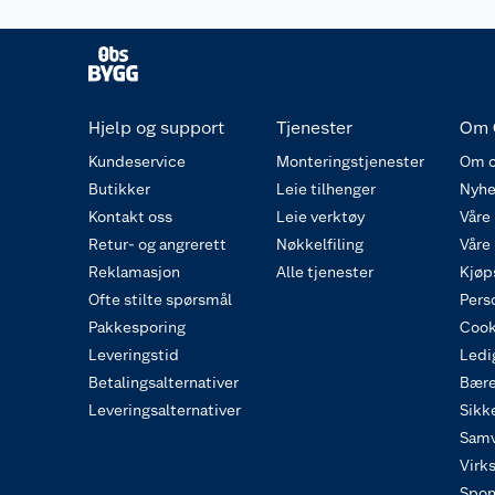
Hjelp og support
Tjenester
Om 
Kundeservice
Monteringstjenester
Om o
Butikker
Leie tilhenger
Nyhe
Kontakt oss
Leie verktøy
Våre
Retur- og angrerett
Nøkkelfiling
Våre
Reklamasjon
Alle tjenester
Kjøp
Ofte stilte spørsmål
Pers
Pakkesporing
Cook
Leveringstid
Ledig
Betalingsalternativer
Bære
Leveringsalternativer
Sikk
Samv
Virk
Spon