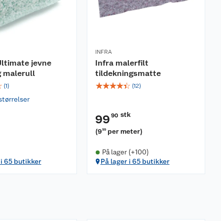
INFRA
ltimate jevne
Infra malerfilt
 malerull
tildekningsmatte
☆
☆
☆
☆
☆
☆
(
1
)
(
12
)
størrelser
stk
90
99
(
9
per meter
)
99
På lager (+100)
 i 65 butikker
På lager i 65 butikker