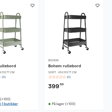
BOHEM
ullebord
Bohem rullebord
X31X77 CM
SORT
,
45X31X77 CM
☆
☆
☆
☆
☆
☆
(
0
)
(
0
)
00
399
 (+100)
i 1 butikker
På lager (+100)