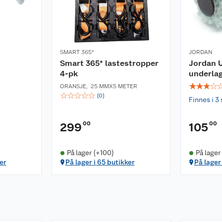
SMART 365*
JORDAN
Smart 365* lastestropper
Jordan U
4-pk
underlag
☆
☆
☆
☆
ORANSJE
,
25 MMX5 METER
☆
☆
☆
☆
☆
(
0
)
Finnes i 3 
00
00
299
105
På lager (+100)
På lager
er
På lager i 65 butikker
På lager