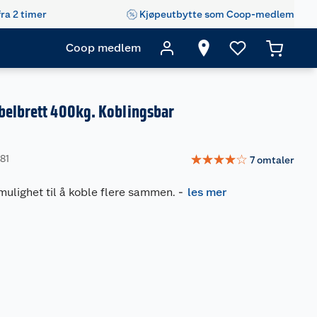
fra 2 timer
Kjøpeutbytte som Coop-medlem
Coop medlem
belbrett 400kg. Koblingsbar
☆
☆
☆
☆
☆
81
7
omtaler
ulighet til å koble flere sammen.
-
les mer