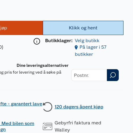
jøp
Klikk og hent
Butikklager:
Velg butikk
0)
På lager i 57
butikker
Dine leveringsalternativer
og pris for levering ved å søke på
r
fte - garantert lave
120 dagers åpent kjøp
Gebyrfri faktura med
 - Med bilen som
ogn
Walley