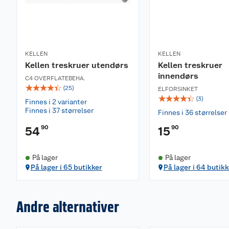
KELLEN
KELLEN
Kellen treskruer utendørs
Kellen treskruer
innendørs
C4 OVERFLATEBEHA.
☆
☆
☆
☆
☆
(
25
)
ELFORSINKET
☆
☆
☆
☆
☆
(
3
)
Finnes i 2 varianter
Finnes i 37 størrelser
Finnes i 36 størrelser
90
90
54
15
På lager
På lager
På lager i 65 butikker
På lager i 64 butikk
Andre alternativer