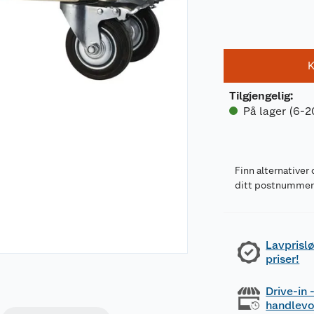
K
Tilgjengelig
:
På lager (6-2
Finn alternativer 
ditt postnumme
Lavprislø
priser!
Drive-in
handlev