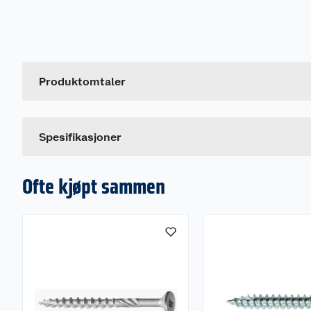
Generelt
Artikkelnummer
Leverandørens artikkelnummer
Produktomtaler
Spesifikasjoner
Ofte kjøpt sammen