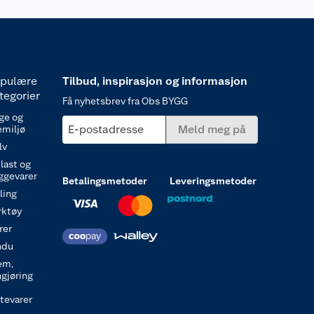
pulære
Tilbud, inspirasjon og informasjon
tegorier
Få nyhetsbrev fra Obs BYGG
ge og
E-postadresse
Meld meg på
emiljø
lv
last og
ggevarer
Betalingsmetoder
Leveringsmetoder
ling
rktøy
rer
ndu
em,
ngjøring
itevarer