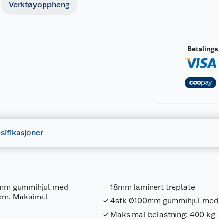
Verktøyoppheng
Betaling
sifikasjoner
00mm gummihjul med
18mm laminert treplate
4cm. Maksimal
4stk Ø100mm gummihjul med s
Maksimal belastning: 400 kg