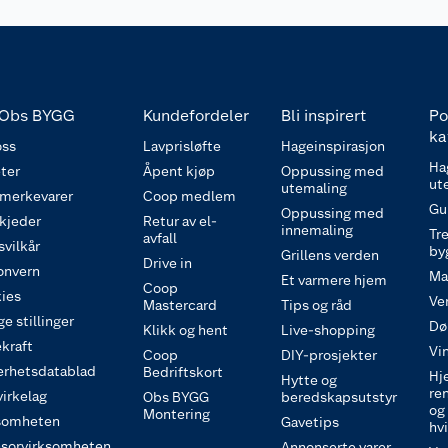
Obs BYGG
Kundefordeler
Bli inspirert
Po
ka
ss
Lavprisløfte
Hageinspirasjon
Ha
ter
Åpent kjøp
Oppussing med
ut
utemaling
 merkevarer
Coop medlem
Gu
Oppussing med
 kjeder
Retur av el-
innemaling
Tre
avfall
svilkår
by
Grillens verden
Drive in
onvern
Ma
Et varmere hjem
Coop
ies
Ve
Mastercard
Tips og råd
e stillinger
Dø
Klikk og hent
Live-shopping
kraft
Vi
Coop
DIY-prosjekter
erhetsdatablad
Bedriftskort
Hj
Hytte og
re
irkelag
Obs BYGG
beredskapsutstyr
og
Montering
somheten
Gavetips
hv
sorvirksomheten
Annonserte varer