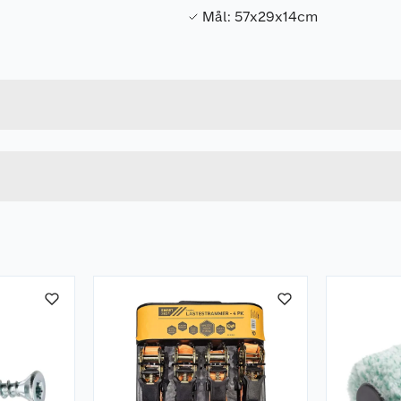
Mål: 57x29x14cm
Forpakningsmål
5709386557881
Bruttovekt
55788
Høyde
Lengde
Bredde