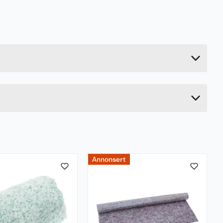
4.33 kg
14.7 cm
29 cm
58 cm
Annonsert