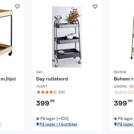
DAY
BOHEM
 m/hjul
Day rullebord
Bohem r
SVART
GRØNN
,
45
☆
☆
☆
☆
☆
☆
☆
☆
☆
(
25
)
00
00
399
399
På lager (+100)
På lager
r
På lager i 1 butikker
På lager 