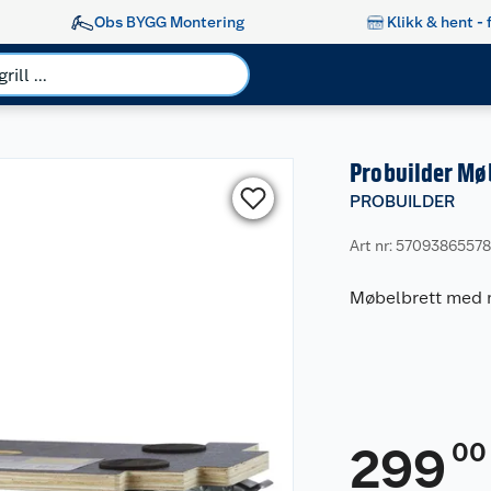
Obs BYGG Montering
Klikk & hent - 
Probuilder Mø
PROBUILDER
Art nr: 57093865578
Møbelbrett med m
00
299