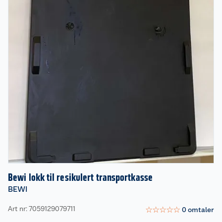
Bewi lokk til resikulert transportkasse
BEWI
Art nr: 7059129079711
☆
☆
☆
☆
☆
0
omtaler