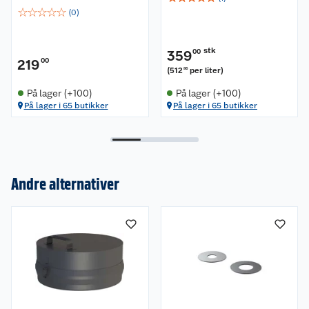
☆
☆
☆
☆
☆
(
0
)
stk
359
00
219
00
(
512
per liter
)
86
På lager (+100)
På lager (+100)
På lager i 65 butikker
På lager i 65 butikker
Andre alternativer
Om oss
Kundeservice
Nyheter
Butikker
Våre merkevarer
Kontakt oss
Våre kjeder