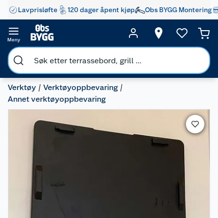
Lavprisløfte
120 dager åpent kjøp
Obs BYGG Montering
Meny
Verktøy
Verktøyoppbevaring
Annet verktøyoppbevaring