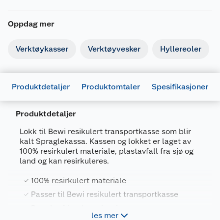
Oppdag mer
Verktøykasser
Verktøyvesker
Hyllereoler
Produktdetaljer
Produktomtaler
Spesifikasjoner
Produktdetaljer
Lokk til Bewi resikulert transportkasse som blir
kalt Spraglekassa. Kassen og lokket er laget av
Generelt
100% resirkulert materiale, plastavfall fra sjø og
Artikkelnummer
7059129079711
land og kan resirkuleres.
Leverandørens artikkelnummer
907971
100% resirkulert materiale
Størrelse
16 L
Passer til Bewi resikulert transportkasse
Forpakningsmål
Bærekraftig - kan gjenvinnes
les mer