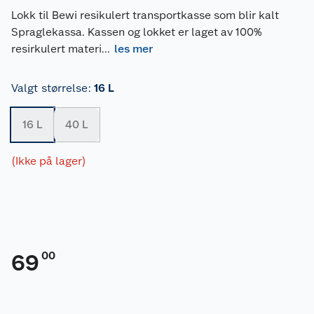
Lokk til Bewi resikulert transportkasse som blir kalt
Spraglekassa. Kassen og lokket er laget av 100%
resirkulert materi
...
les mer
Valgt størrelse
:
16 L
16 L
40 L
(Ikke på lager)
00
69