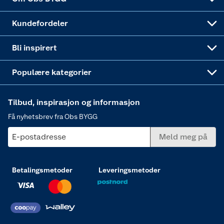
Obs BYGG Montering
Gavetips
Vindu
Kundefordeler
Annonserte varer
Hjem, rengjøring og hvitevarer
Bli inspirert
Varme
Populære kategorier
Tilbud, inspirasjon og informasjon
Få nyhetsbrev fra Obs BYGG
E-postadresse
Meld meg på
Betalingsmetoder
Leveringsmetoder