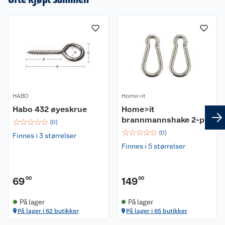
HABO
Home>it
Habo 432 øyeskrue
Home>it
brannmannshake 2-pk
☆
☆
☆
☆
☆
(
0
)
☆
☆
☆
☆
☆
(
0
)
Finnes i 3 størrelser
Finnes i 5 størrelser
69
00
149
00
På lager
På lager
På lager i 62 butikker
På lager i 65 butikker