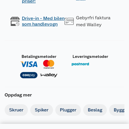
priser!
Gebyrfri faktura
Drive-in - Med bilen
som handlevogn
med Walley
Betalingsmetoder
Leveringsmetoder
Oppdag mer
Skruer
Spiker
Plugger
Beslag
Byggbe