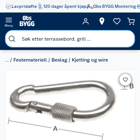
Lavprisløfte
120 dager åpent kjøp
Obs BYGG Montering
Meny
...
Festemateriell
Beslag
Kjetting og wire