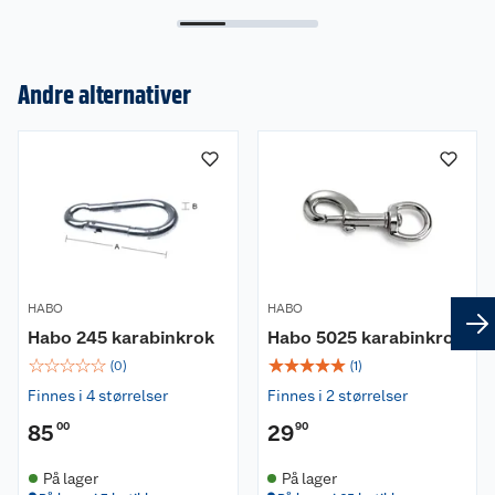
Andre alternativer
Om oss
Kundeservice
Nyheter
Butikker
Våre merkevarer
Kontakt oss
Våre kjeder
Retur- og angrerett
Kjøpsvilkår
Hageinspirasjon
HABO
HABO
Habo 245 karabinkrok
Habo 5025 karabinkrok
Reklamasjon
Personvern
Lavprisløfte
Oppussing med utemaling
☆
☆
☆
☆
☆
☆
☆
☆
☆
☆
(
0
)
(
1
)
Finnes i 4 størrelser
Finnes i 2 størrelser
Ofte stilte spørsmål
Cookies
Åpent kjøp
Oppussing med innemaling
85
00
29
90
Pakkesporing
Monteringstjenester
Ledige stillinger
Coop medlem
Grillens verden
Hage og utemiljø
På lager
På lager