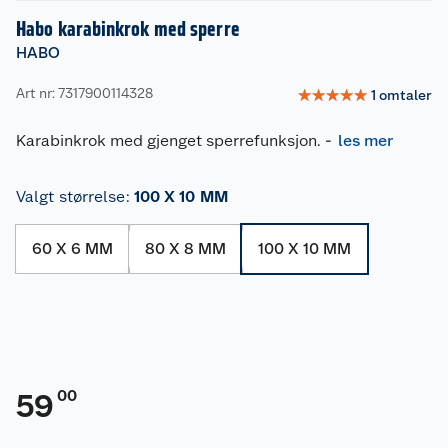
Habo karabinkrok med sperre
HABO
Art nr: 7317900114328
☆
☆
☆
☆
☆
1
omtaler
Karabinkrok med gjenget sperrefunksjon.
-
les mer
Valgt størrelse
:
100 X 10 MM
60 X 6 MM
80 X 8 MM
100 X 10 MM
00
59