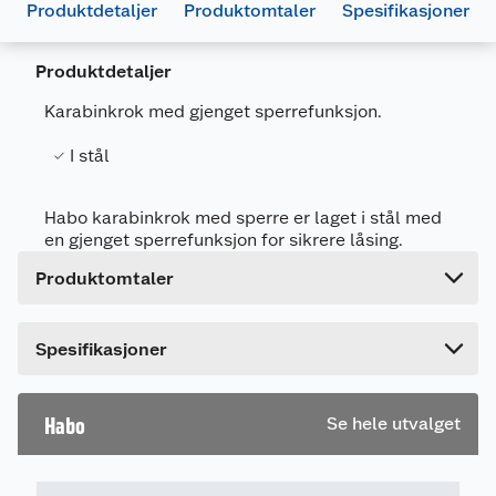
Produktdetaljer
Produktomtaler
Spesifikasjoner
Generelt
Artikkelnummer
7317900114328
Produktdetaljer
Leverandørens artikkelnummer
11432
Karabinkrok med gjenget sperrefunksjon.
Størrelse
100 X 10 MM
I stål
Forpakningsmål
Bruttovekt
0.13 kg
Habo karabinkrok med sperre er laget i stål med
en gjenget sperrefunksjon for sikrere låsing.
Høyde
1.5 cm
Produktomtaler
Lengde
14 cm
Bredde
9 cm
Spesifikasjoner
Habo
Se hele utvalget