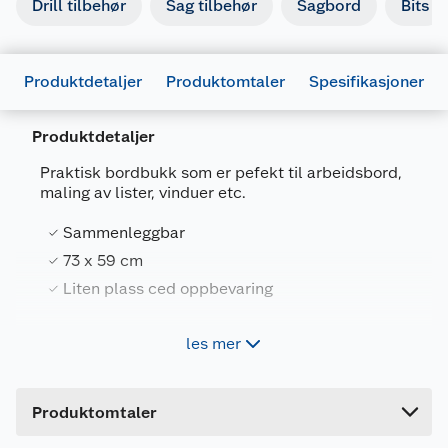
Drill tilbehør
Sag tilbehør
Sagbord
Bits
Produktdetaljer
Produktomtaler
Spesifikasjoner
Produktdetaljer
Praktisk bordbukk som er pefekt til arbeidsbord,
maling av lister, vinduer etc.
Generelt
Sammenleggbar
Artikkelnummer
5709386800550
73 x 59 cm
Liten plass ced oppbevaring
Leverandørens artikkelnummer
80055
Forpakningsmål
les mer
Bordbukk som raskt og enkelt lages et
Bruttovekt
2.5 kg
midlertidig bord til arbeid. Utstyrt med
skjærehengsel slik at den er sikret når den er
Høyde
75 cm
foldet ut. Når bordbukken ikke er i bruk, kan den
Produktomtaler
foldes sammen for enkel oppbevaring.
Lengde
4 cm