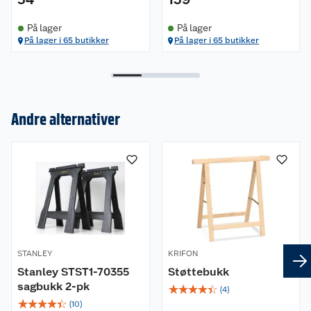
På lager
På lager
På lager i 65 butikker
På lager i 65 butikker
Om oss
Andre alternativer
Kundeservice
Nyheter
Butikker
Våre merkevarer
Kontakt oss
Våre kjeder
Retur- og angrerett
Kjøpsvilkår
Hageinspirasjon
STANLEY
KRIFON
Stanley STST1-70355
Støttebukk
Reklamasjon
Personvern
Lavprisløfte
Oppussing med utemaling
sagbukk 2-pk
☆
☆
☆
☆
☆
(
4
)
☆
☆
☆
☆
☆
(
10
)
Ofte stilte spørsmål
Cookies