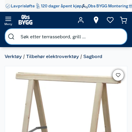
Lavprisløfte
120 dager åpent kjøp
Obs BYGG Montering
Meny
Verktøy
Tilbehør elektroverktøy
Sagbord