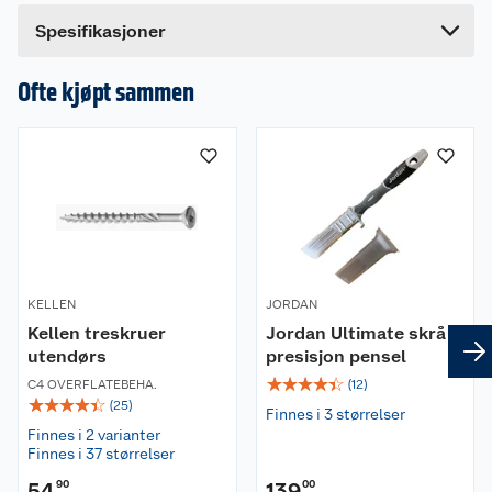
Bredde
75 cm
Dette produktet har ikke fått noen omtale ennå.
Spesifikasjoner
Hvis du kjøper produktet får du invitasjon til å gi
en omtale.
Ofte kjøpt sammen
KELLEN
JORDAN
Kellen treskruer
Jordan Ultimate skrå
utendørs
presisjon pensel
☆
☆
☆
☆
☆
C4 OVERFLATEBEHA.
(
12
)
☆
☆
☆
☆
☆
(
25
)
Finnes i 3 størrelser
Finnes i 2 varianter
Finnes i 37 størrelser
54
90
139
00