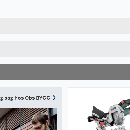
Forpakningsmål
4061792185159
Bruttovekt
629003000
Høyde
Lengde
Bredde
tig sag hos Obs BYGG