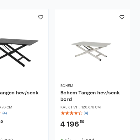
BOHEM
angen hev/senk
Bohem Tangen hev/senk
bord
X76 CM
KALK HVIT
,
120X76 CM
☆
☆
☆
☆
☆
☆
(
4
)
(
4
)
50
50
4 196