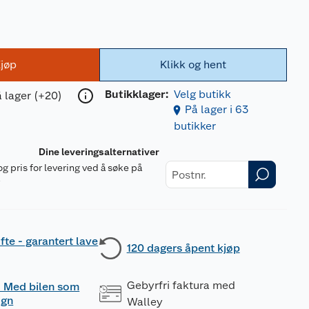
jøp
Klikk og hent
Butikklager:
Velg butikk
 lager (+20)
På lager i 63
butikker
Dine leveringsalternativer
og pris for levering ved å søke på
r
fte - garantert lave
120 dagers åpent kjøp
Gebyrfri faktura med
 - Med bilen som
ogn
Walley