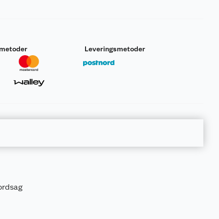
smetoder
Leveringsmetoder
ordsag