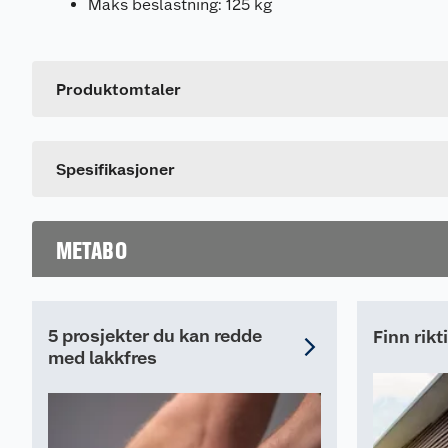
Maks beslastning: 125 kg
Generelt
Artikkelnummer
Leverandørens artikkelnummer
Produktomtaler
Spesifikasjoner
METABO
5 prosjekter du kan redde
Finn rik
med lakkfres