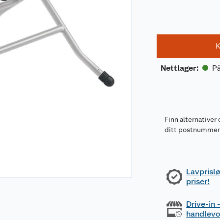
K
På
Nettlager
:
Finn alternativer 
ditt postnumme
Lavprislø
priser!
Drive-in
handlev