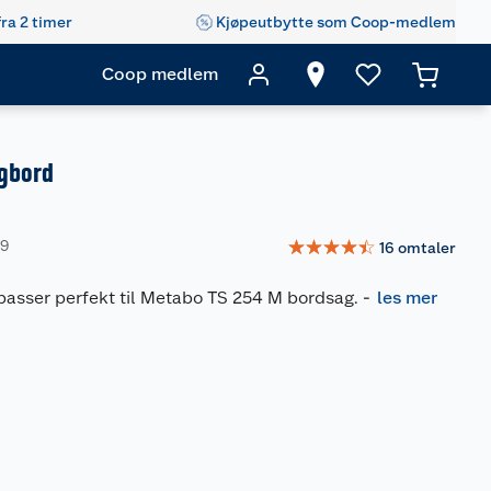
fra 2 timer
Kjøpeutbytte som Coop-medlem
Coop medlem
gbord
☆
☆
☆
☆
☆
59
16
omtaler
passer perfekt til Metabo TS 254 M bordsag.
-
les mer