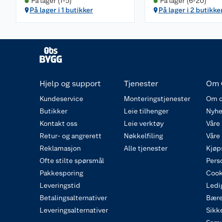
På lager (1-5)
På lager (6-20)
På lager i 1 butikker
På lager i 2 butikke
Hjelp og support
Tjenester
Om 
Kundeservice
Monteringstjenester
Om o
Butikker
Leie tilhenger
Nyhe
Kontakt oss
Leie verktøy
Våre
Retur- og angrerett
Nøkkelfiling
Våre
Reklamasjon
Alle tjenester
Kjøp
Ofte stilte spørsmål
Pers
Pakkesporing
Cook
Leveringstid
Ledig
Betalingsalternativer
Bære
Leveringsalternativer
Sikk