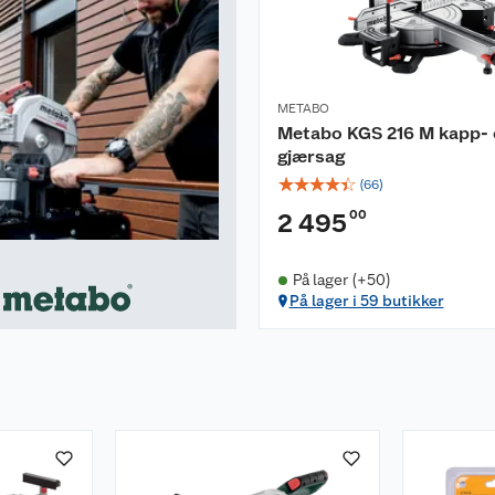
METABO
Metabo KGS 216 M kapp- 
gjærsag
☆
☆
☆
☆
☆
(
66
)
00
2 495
På lager (+50)
På lager i 59 butikker