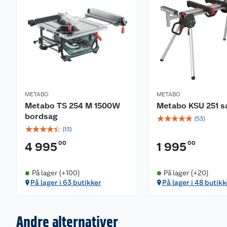
METABO
METABO
Metabo TS 254 M 1500W
Metabo KSU 251 s
bordsag
☆
☆
☆
☆
☆
(
53
)
☆
☆
☆
☆
☆
(
13
)
00
00
4 995
1 995
På lager (+100)
På lager (+20)
På lager i 63 butikker
På lager i 48 butikk
Andre alternativer