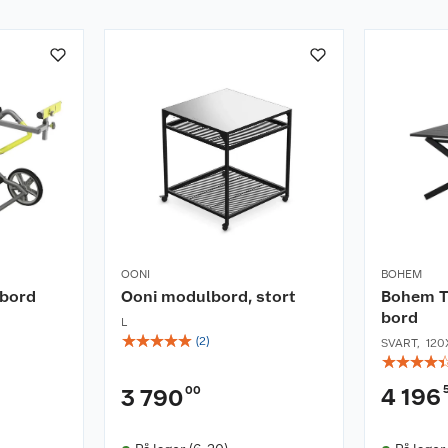
OONI
BOHEM
gbord
Ooni modulbord, stort
Bohem T
bord
L
☆
☆
☆
☆
☆
(
2
)
SVART
,
120
☆
☆
☆
☆
00
4 196
3 790