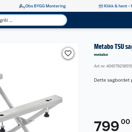
Obs BYGG Montering
Klikk & hent - 
Metabo TSU sa
Art nr: 40617921851
Dette sagbordet 
00
799