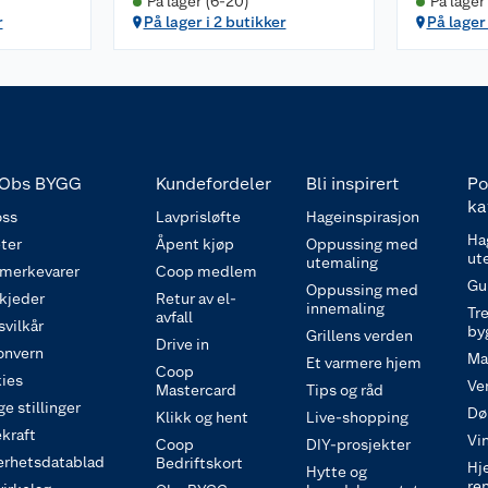
På lager (6-20)
På lager
r
På lager i 2 butikker
På lager 
Obs BYGG
Kundefordeler
Bli inspirert
Po
ka
ss
Lavprisløfte
Hageinspirasjon
Ha
ter
Åpent kjøp
Oppussing med
ut
utemaling
 merkevarer
Coop medlem
Gu
Oppussing med
 kjeder
Retur av el-
innemaling
Tre
avfall
svilkår
by
Grillens verden
Drive in
onvern
Ma
Et varmere hjem
Coop
ies
Ve
Mastercard
Tips og råd
e stillinger
Dø
Klikk og hent
Live-shopping
kraft
Vi
Coop
DIY-prosjekter
erhetsdatablad
Bedriftskort
Hj
Hytte og
re