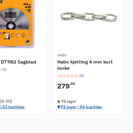
HABO
DT1182 Sagblad
Habo kjetting 4 mm kort
lenke
☆
(
2
)
☆
☆
☆
☆
☆
(
0
)
00
279
 (6-20)
På lager
 i 63 butikker
På lager i 64 butikker