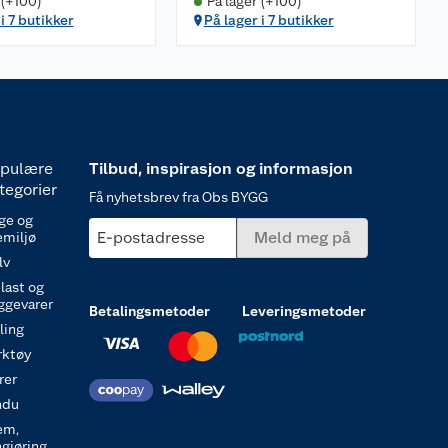
 (+100)
På lager (+100)
i 7 butikker
På lager i 7 butikker
pulære
Tilbud, inspirasjon og informasjon
tegorier
Få nyhetsbrev fra Obs BYGG
ge og
E-postadresse
Meld meg på
emiljø
lv
last og
ggevarer
Betalingsmetoder
Leveringsmetoder
ling
rktøy
rer
ndu
em,
ngjøring