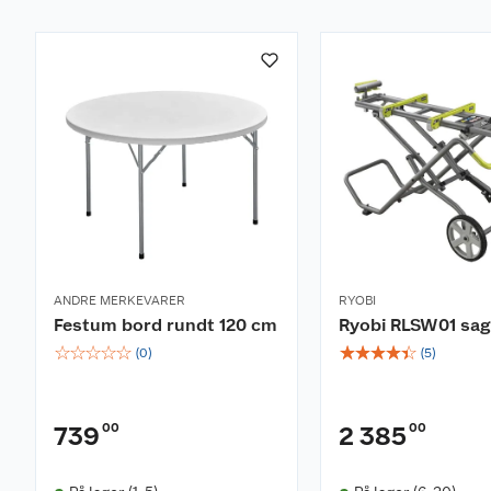
ANDRE MERKEVARER
RYOBI
Festum bord rundt 120 cm
Ryobi RLSW01 sa
☆
☆
☆
☆
☆
☆
☆
☆
☆
☆
(
0
)
(
5
)
00
00
739
2 385