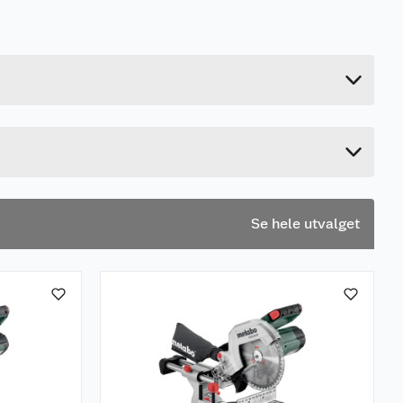
9.5 kg
17 cm
80 cm
62 cm
Se hele utvalget