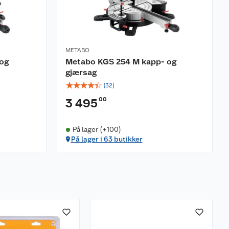
METABO
og
Metabo KGS 254 M kapp- og
gjærsag
☆
☆
☆
☆
☆
(
32
)
00
3 495
På lager (+100)
På lager i 63 butikker