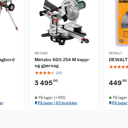
METABO
DEWALT
agbord
Metabo KGS 254 M kapp-
DEWALT 
og gjærsag
☆
☆
☆
☆
☆
☆
☆
☆
☆
(
32
)
00
00
3 495
449
På lager (+100)
På lager
er
På lager i 63 butikker
På lager