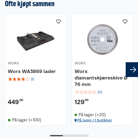
Ofte kjøpt sammen
WORX
WORX
Worx WA3869 lader
Worx
diamantskjæreskive Ø
☆
☆
☆
☆
☆
(
1
)
76 mm
☆
☆
☆
☆
☆
(
0
)
449
00
129
00
På lager (+20)
På lager (+100)
På lager i 1 butikker