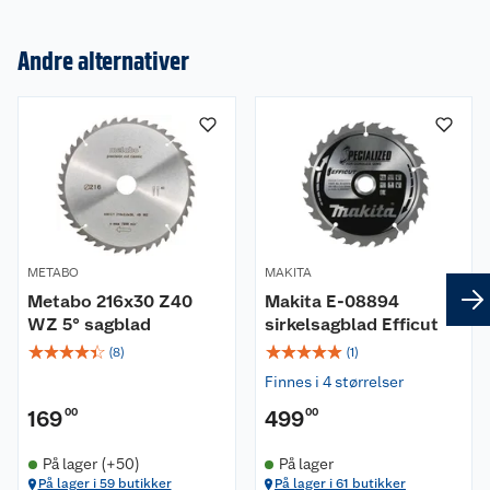
Andre alternativer
Om oss
Kundeservice
Nyheter
Butikker
Våre merkevarer
Kontakt oss
Våre kjeder
METABO
MAKITA
Retur- og angrerett
Kjøpsvilkår
Hageinspirasjon
Metabo 216x30 Z40
Makita E-08894
WZ 5° sagblad
sirkelsagblad Efficut
Reklamasjon
Personvern
Lavprisløfte
Oppussing med utemaling
☆
☆
☆
☆
☆
☆
☆
☆
☆
☆
(
8
)
(
1
)
Finnes i 4 størrelser
Ofte stilte spørsmål
Cookies
Åpent kjøp
Oppussing med innemaling
169
00
499
00
Pakkesporing
Monteringstjenester
Ledige stillinger
Coop medlem
Grillens verden
Hage og utemiljø
På lager (+50)
På lager
På lager i 59 butikker
På lager i 61 butikker