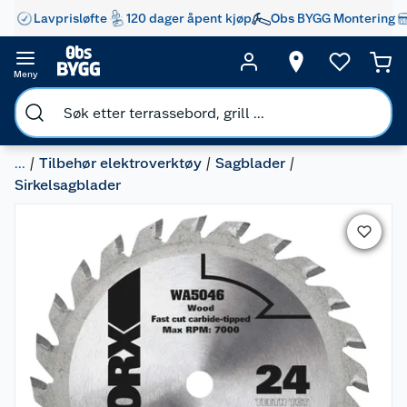
Lavprisløfte
120 dager åpent kjøp
Obs BYGG Montering
Meny
...
Tilbehør elektroverktøy
Sagblader
Sirkelsagblader