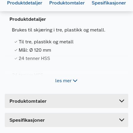
Produktdetaljer
Produktomtaler
Spesifikasjoner
Produktdetaljer
Brukes til skjæring i tre, plastikk og metall.
Til tre, plastikk og metall
Generelt
Mål: Ø 120 mm
Artikkelnummer
6947372521587
24 tenner HSS
Leverandørens artikkelnummer
WA5046
24 tenner HSS.
Forpakningsmål
les mer
Bruttovekt
0.09 kg
Høyde
1.5 cm
Produktomtaler
Lengde
14.2 cm
Bredde
18.2 cm
Dette produktet har ikke fått noen omtale ennå.
Spesifikasjoner
Hvis du kjøper produktet får du invitasjon til å gi
en omtale.