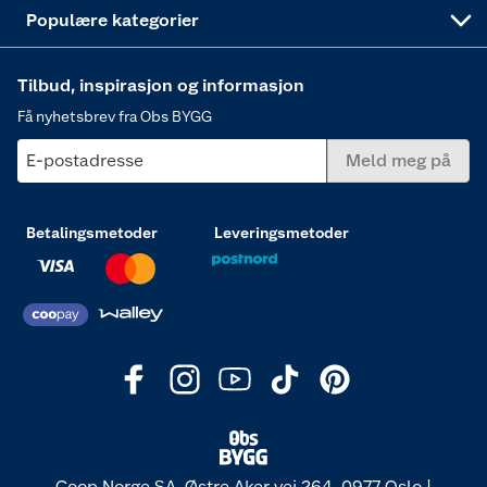
Varme
Populære kategorier
Tilbud, inspirasjon og informasjon
Få nyhetsbrev fra Obs BYGG
E-postadresse
Meld meg på
Betalingsmetoder
Leveringsmetoder
Coop Norge SA, Østre Aker vei 264, 0977 Oslo |