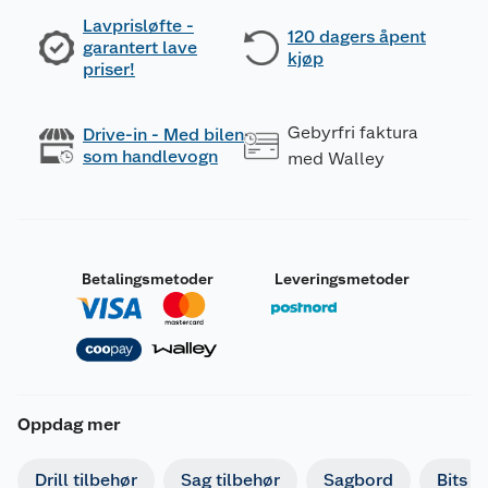
Lavprisløfte -
120 dagers åpent
garantert lave
kjøp
priser!
Gebyrfri faktura
Drive-in - Med bilen
som handlevogn
med Walley
Betalingsmetoder
Leveringsmetoder
Oppdag mer
Drill tilbehør
Sag tilbehør
Sagbord
Bits