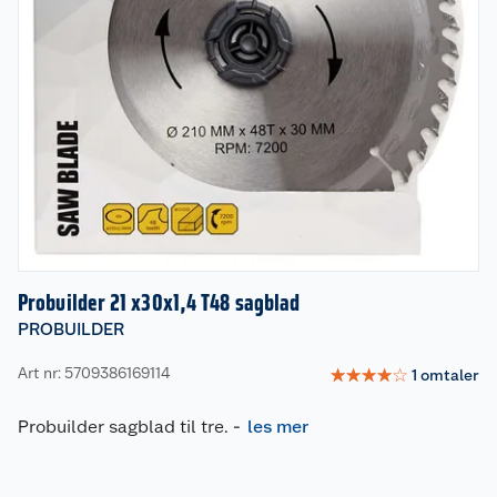
Probuilder 21 x30x1,4 T48 sagblad
PROBUILDER
Art nr: 5709386169114
☆
☆
☆
☆
☆
1
omtaler
Probuilder sagblad til tre.
-
les mer