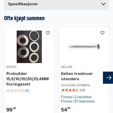
Spesifikasjoner
Ofte kjøpt sammen
SCHOU
KELLEN
Probuilder
Kellen treskruer
15,9/16/19/20/25,4MM
utendørs
Forringssett
C4 OVERFLATEBEHA.
☆
☆
☆
☆
☆
☆
☆
☆
☆
☆
(
25
)
(
0
)
Finnes i 2 varianter
Finnes i 37 størrelser
99
00
54
90