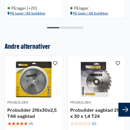
På lager (+20)
På lager
På lager i 65 butikker
På lager i 65 butikker
Andre alternativer
Om oss
Kundeservice
Nyheter
Butikker
Våre merkevarer
Kontakt oss
Våre kjeder
PROBUILDER
PROBUILDER
Retur- og angrerett
Kjøpsvilkår
Hageinspirasjon
Probuilder 216x30x2,5
Probuilder sagblad 210
T48 sagblad
x 30 x 1,4 T24
Reklamasjon
Personvern
Lavprisløfte
Oppussing med utemaling
☆
☆
☆
☆
☆
☆
☆
☆
☆
☆
(
4
)
(
0
)