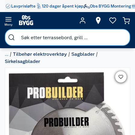
Lavprisløfte
120 dager åpent kjøp
Obs BYGG Montering
Meny
...
Tilbehør elektroverktøy
Sagblader
Sirkelsagblader