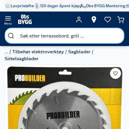
Lavprisløfte
120 dager åpent kjøp
Obs BYGG Montering
Meny
...
Tilbehør elektroverktøy
Sagblader
Sirkelsagblader