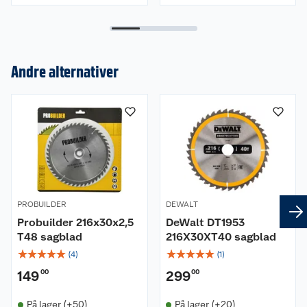
Om oss
Andre alternativer
Kundeservice
Nyheter
Butikker
Våre merkevarer
Kontakt oss
Våre kjeder
Retur- og angrerett
Kjøpsvilkår
Hageinspirasjon
PROBUILDER
DEWALT
Probuilder 216x30x2,5
DeWalt DT1953
Reklamasjon
Personvern
Lavprisløfte
Oppussing med utemaling
T48 sagblad
216X30XT40 sagblad
☆
☆
☆
☆
☆
☆
☆
☆
☆
☆
(
4
)
(
1
)
Ofte stilte spørsmål
Cookies
Åpent kjøp
Oppussing med innemaling
149
00
299
00
Pakkesporing
Monteringstjenester
Ledige stillinger
Coop medlem
Grillens verden
Hage og utemiljø
På lager (+50)
På lager (+20)