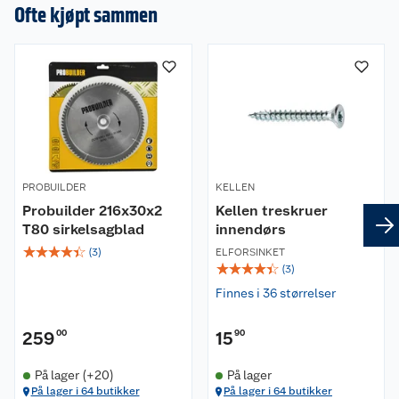
en omtale.
Ofte kjøpt sammen
PROBUILDER
KELLEN
Probuilder 216x30x2
Kellen treskruer
T80 sirkelsagblad
innendørs
☆
☆
☆
☆
☆
(
3
)
ELFORSINKET
☆
☆
☆
☆
☆
(
3
)
Finnes i 36 størrelser
259
00
15
90
På lager (+20)
På lager
På lager i 64 butikker
På lager i 64 butikker