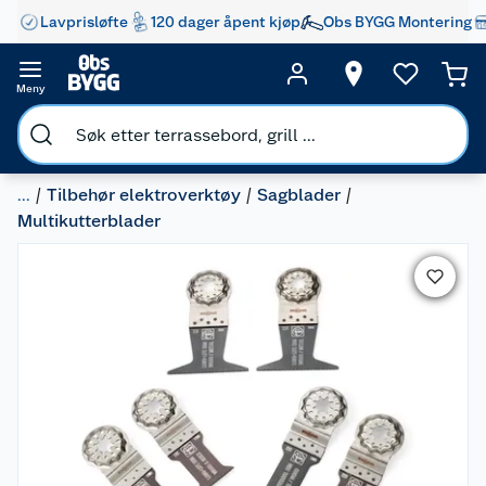
Lavprisløfte
120 dager åpent kjøp
Obs BYGG Montering
Meny
...
Tilbehør elektroverktøy
Sagblader
Multikutterblader