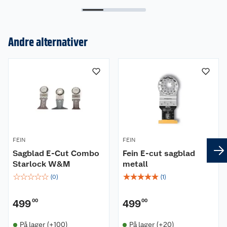
Andre alternativer
Om oss
Kundeservice
Nyheter
Butikker
Våre merkevarer
Kontakt oss
Våre kjeder
FEIN
FEIN
Retur- og angrerett
Kjøpsvilkår
Hageinspirasjon
Sagblad E-Cut Combo
Fein E-cut sagblad
Starlock W&M
metall
Reklamasjon
Personvern
Lavprisløfte
Oppussing med utemaling
☆
☆
☆
☆
☆
☆
☆
☆
☆
☆
(
0
)
(
1
)
Ofte stilte spørsmål
Cookies
Åpent kjøp
Oppussing med innemaling
499
00
499
00
Pakkesporing
Monteringstjenester
Ledige stillinger
Coop medlem
Grillens verden
Hage og utemiljø
På lager (+100)
På lager (+20)