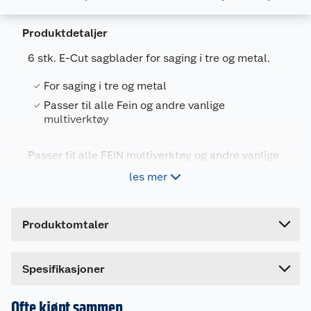
Produktdetaljer
6 stk. E-Cut sagblader for saging i tre og metal.
For saging i tre og metal
Generelt
Passer til alle Fein og andre vanlige
Artikkelnummer
4014586440378
multiverktøy
Leverandørens artikkelnummer
35222967010
Passer til alle FEIN multiverktøy og andre vanlige
Forpakningsmål
multiverktøy på markedet. Meget prisgunstig sett
les mer
i forhold til singelkjøp.
Bruttovekt
0.32 kg
Høyde
3.2 cm
Settet inneholder:
Produktomtaler
Lengde
19.4 cm
1x Universal 55x28 mm
Bredde
15.6 cm
1x Universal 55x44 mm
Spesifikasjoner
2x Long-Life 50x35 mm
2x Long-Life 50x65 mm
Ofte kjøpt sammen