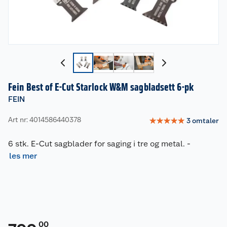
Fein Best of E-Cut Starlock W&M sagbladsett 6-pk
FEIN
Art nr: 4014586440378
☆
☆
☆
☆
☆
3
omtaler
6 stk. E-Cut sagblader for saging i tre og metal.
-
les mer
00