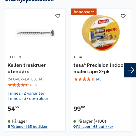
Annonsert
KELLEN
TESA
Kellen treskruer
tesa® Precision Indoor
utendørs
malertape 2-pk
☆
☆
☆
☆
☆
C4 OVERFLATEBEHA.
(
45
)
☆
☆
☆
☆
☆
(
25
)
Finnes i 2 varianter
Finnes i 37 størrelser
54
90
99
00
På lager
På lager (+100)
På lager i 65 butikker
På lager i 65 butikker