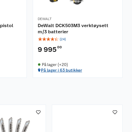
DEWALT
pistol
DeWalt DCK503M3 verktøysett
m/3 batterier
☆
☆
☆
☆
☆
(
24
)
00
9 995
På lager (+20)
På lager i 63 butikker