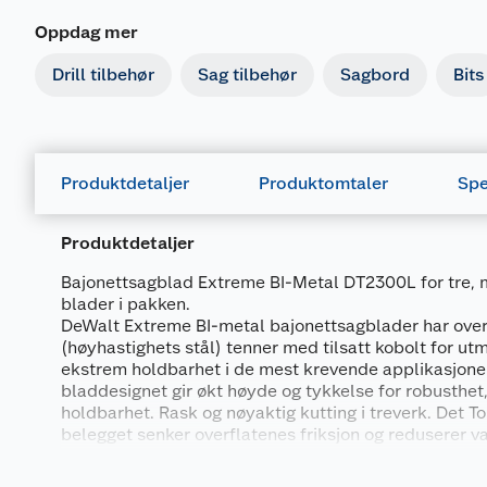
Oppdag mer
Drill tilbehør
Sag tilbehør
Sagbord
Bits
Produktdetaljer
Produktomtaler
Spe
Produktdetaljer
Bajonettsagblad Extreme BI-Metal DT2300L for tre, m
blader i pakken.
DeWalt Extreme BI-metal bajonettsagblader har ove
(høyhastighets stål) tenner med tilsatt kobolt for ut
ekstrem holdbarhet i de mest krevende applikasjone
bladdesignet gir økt høyde og tykkelse for robusthet
holdbarhet. Rask og nøyaktig kutting i treverk. Det
belegget senker overflatenes friksjon og reduserer
som sørger for lang levetid. For bruk i ulike materiale
Generelt
metaller som armeringsjern, galvaniserte rør, vinkelje