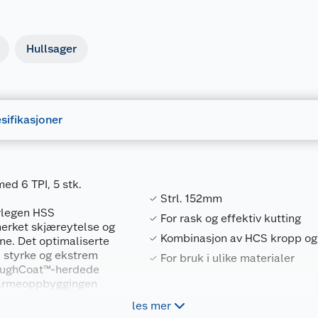
Hullsager
sifikasjoner
ed 6 TPI, 5 stk.
Strl. 152mm
rlegen HSS
For rask og effektiv kutting
merket skjæreytelse og
Kombinasjon av HCS kropp og
ne. Det optimaliserte
, styrke og ekstrem
For bruk i ulike materialer
 ToughCoat™-herdede
 varmeoppbyggingen
r, spesielt harde
les mer
Forpakningsmål
rn, svartrør, VVS-