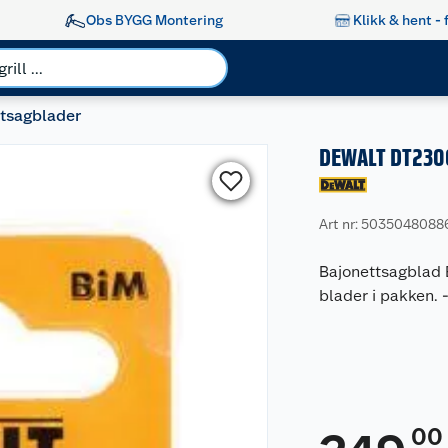
Obs BYGG Montering
Klikk & hent - 
tsagblader
DEWALT DT2300
Art nr: 5035048088
Bajonettsagblad E
blader i pakken.
00