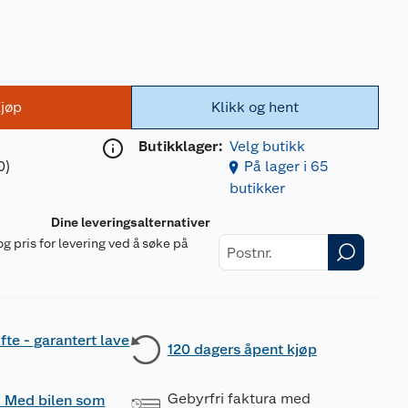
jøp
Klikk og hent
Butikklager:
Velg butikk
0)
På lager i 65
butikker
Dine leveringsalternativer
og pris for levering ved å søke på
r
fte - garantert lave
120 dagers åpent kjøp
Gebyrfri faktura med
 - Med bilen som