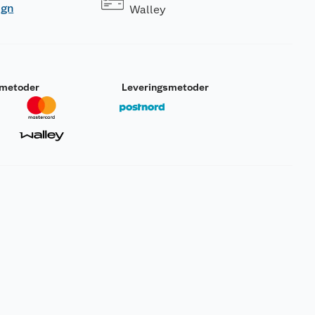
ogn
Walley
smetoder
Leveringsmetoder