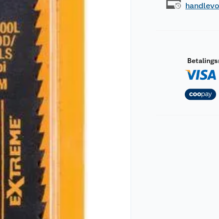
handlev
Betaling