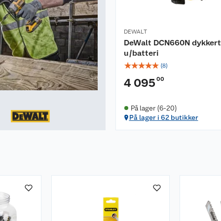
DEWALT
DeWalt DCN660N dykkert
u/batteri
☆
☆
☆
☆
☆
(
8
)
00
4 095
På lager (6-20)
På lager i 62 butikker