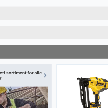
5035048088661
Bruttovekt
DT2300L-QZ
Høyde
Lengde
u kjøper produktet får du invitasjon til å gi en omtale.
Bredde
tt sortiment for alle
r