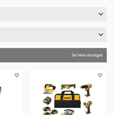
0.14 kg
1.9 cm
22.5 cm
4.5 cm
Se hele utvalget