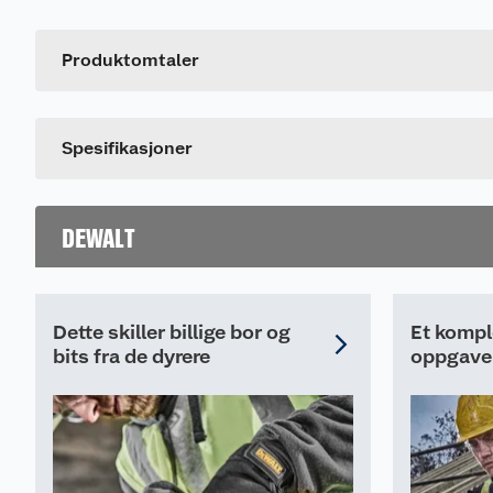
kanaler, kobberør, gjengede stenger, PVC.
Artikkelnummer
Leverandørens artikkelnummer
Produktomtaler
Dette produktet har ikke fått noen omtale ennå. Hvis d
Spesifikasjoner
DEWALT
Dette skiller billige bor og
Et komple
bits fra de dyrere
oppgave