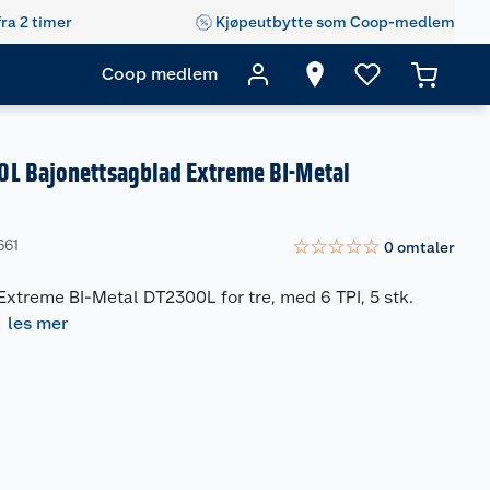
fra 2 timer
Kjøpeutbytte som Coop-medlem
Coop medlem
L Bajonettsagblad Extreme BI-Metal
☆
☆
☆
☆
☆
661
0
omtaler
xtreme BI-Metal DT2300L for tre, med 6 TPI, 5 stk.
-
les mer