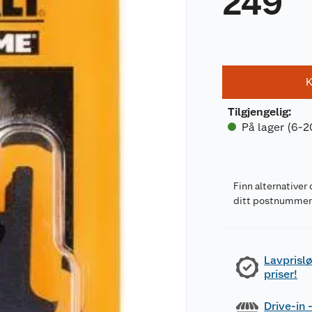
249
K
Tilgjengelig
:
På lager (6-2
Finn alternativer 
ditt postnumme
Lavprislø
priser!
Drive-in