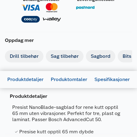
Oppdag mer
Drill tilbehør
Sag tilbehør
Sagbord
Bits
Produktdetaljer
Produktomtaler
Spesifikasjoner
Produktdetaljer
Presist NanoBlade-sagblad for rene kutt opptil
65 mm uten vibrasjoner. Perfekt for tre, plast og
laminat. Passer Bosch AdvancedCut 50.
Generelt
Presise kutt opptil 65 mm dybde
Artikkelnummer
3165140967853