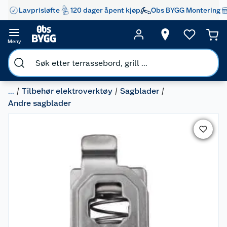
Lavprisløfte
120 dager åpent kjøp
Obs BYGG Montering
Meny
...
Tilbehør elektroverktøy
Sagblader
Andre sagblader