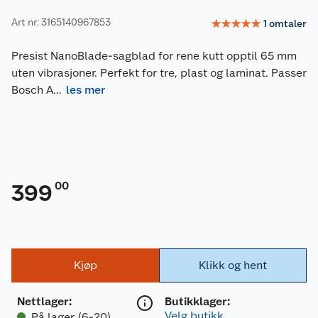
Art nr: 3165140967853
☆
☆
☆
☆
☆
1
omtaler
Presist NanoBlade-sagblad for rene kutt opptil 65 mm
uten vibrasjoner. Perfekt for tre, plast og laminat. Passer
Bosch A
...
les mer
00
399
Kjøp
Klikk og hent
Nettlager
:
Butikklager:
Velg butikk
På lager (6-20)