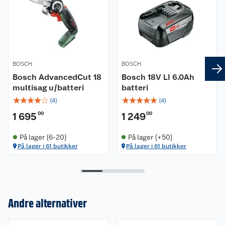
BOSCH
BOSCH
Bosch AdvancedCut 18
Bosch 18V LI 6.0Ah
multisag u/batteri
batteri
☆
☆
☆
☆
☆
☆
☆
☆
☆
☆
(
4
)
(
4
)
1 695
00
1 249
00
På lager (6-20)
På lager (+50)
På lager i 61 butikker
På lager i 61 butikker
Andre alternativer
Om oss