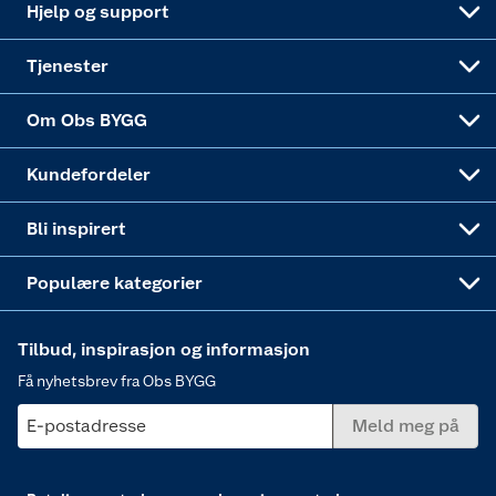
Hjelp og support
Alle tjenester
Virksomheten
Klikk og hent
DIY-prosjekter
Verktøy
Tjenester
Sponsorvirksomheten
Coop Bedriftskort
Hytte og beredskapsutstyr
Dører
Om Obs BYGG
Obs BYGG Montering
Gavetips
Vindu
Kundefordeler
Annonserte varer
Hjem, rengjøring og hvitevarer
Bli inspirert
Varme
Populære kategorier
Tilbud, inspirasjon og informasjon
Få nyhetsbrev fra Obs BYGG
E-postadresse
Meld meg på