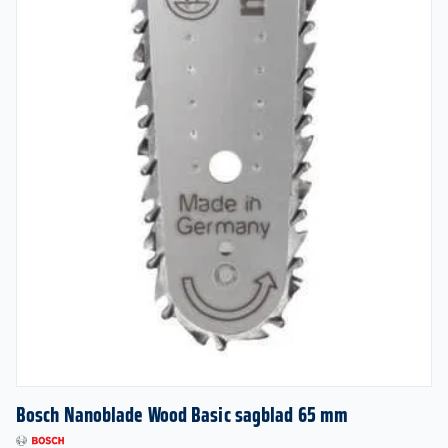
Bosch Nanoblade Wood Basic sagblad 65 mm