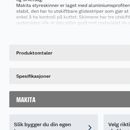
Makita styreskinner er laget med aluminiumsprofilers
stabil, den har to utskiftbare glidestriper som gjør at
enkel å ha kontroll på kuttet. Skinnene har tre utski
undersiden slik at den sitter godt mot materialet du 
merker.
Generelt
Artikkelnummer
Leverandørens artikkelnummer
Produktomtaler
Spesifikasjoner
MAKITA
Slik bygger du din egen
Velg rikt