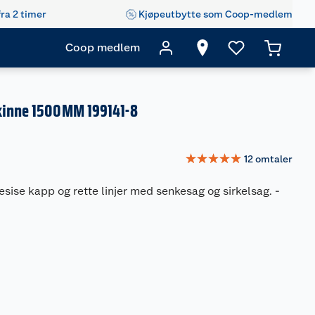
fra 2 timer
Kjøpeutbytte som Coop-medlem
Coop medlem
kinne 1500MM 199141-8
☆
☆
☆
☆
☆
12
omtaler
resise kapp og rette linjer med senkesag og sirkelsag.
-