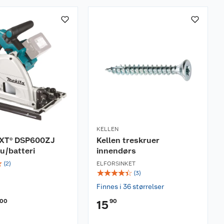
KELLEN
LXT® DSP600ZJ
Kellen treskruer
u/batteri
innendørs
☆
(
2
)
ELFORSINKET
☆
☆
☆
☆
☆
(
3
)
Finnes i 36 størrelser
00
90
15