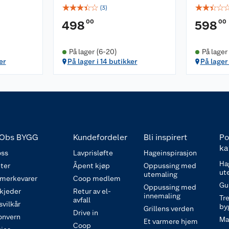
☆
☆
☆
☆
☆
☆
☆
☆
☆
(
3
)
00
00
498
598
På lager (6-20)
På lager
er
På lager i 14 butikker
På lager
Obs BYGG
Kundefordeler
Bli inspirert
Po
ka
ss
Lavprisløfte
Hageinspirasjon
Ha
ter
Åpent kjøp
Oppussing med
ut
utemaling
 merkevarer
Coop medlem
Gu
Oppussing med
 kjeder
Retur av el-
innemaling
Tre
avfall
svilkår
by
Grillens verden
Drive in
onvern
Ma
Et varmere hjem
Coop