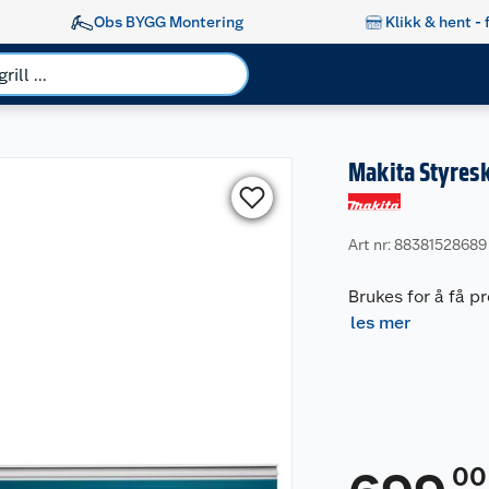
Obs BYGG Montering
Klikk & hent - 
Makita Styres
Art nr: 88381528689
Brukes for å få p
les mer
00