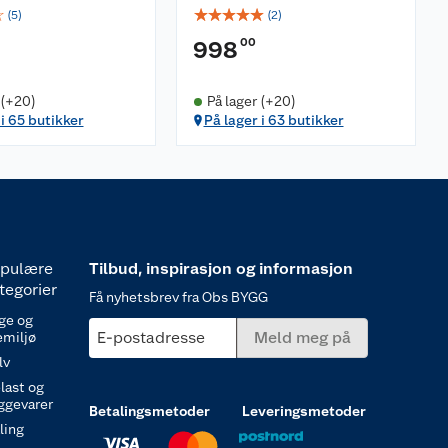
☆
☆
☆
☆
☆
☆
(
5
)
(
2
)
00
998
 (+20)
På lager (+20)
 i 65 butikker
På lager i 63 butikker
pulære
Tilbud, inspirasjon og informasjon
tegorier
Få nyhetsbrev fra Obs BYGG
ge og
E-postadresse
Meld meg på
emiljø
lv
last og
ggevarer
Betalingsmetoder
Leveringsmetoder
ling