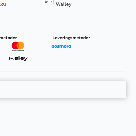
ogn
Walley
smetoder
Leveringsmetoder