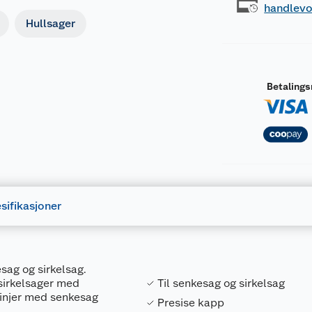
handlev
Hullsager
Betaling
sifikasjoner
esag og sirkelsag.
 sirkelsager med
Til senkesag og sirkelsag
 linjer med senkesag
Presise kapp