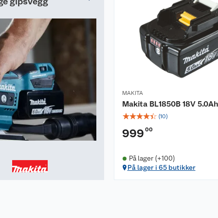
ge gipsvegg
MAKITA
Makita BL1850B 18V 5.0Ah
☆
☆
☆
☆
☆
(
10
)
00
999
På lager (+100)
På lager i 65 butikker