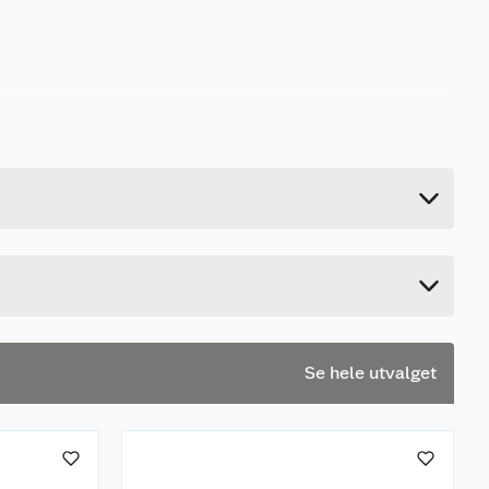
3.2 kg
4.5 cm
158 cm
25 cm
Se hele utvalget