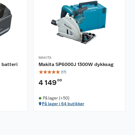
MAKITA
 batteri
Makita SP6000J 1300W dykksag
☆
☆
☆
☆
☆
(
17
)
00
4 149
På lager (+50)
På lager i 64 butikker