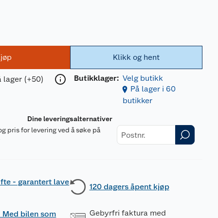
jøp
Klikk og hent
Butikklager:
Velg butikk
 lager (+50)
På lager i 60
butikker
Dine leveringsalternativer
og pris for levering ved å søke på
r
fte - garantert lave
120 dagers åpent kjøp
Gebyrfri faktura med
 - Med bilen som