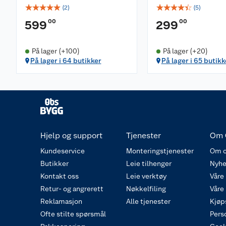
☆
☆
☆
☆
☆
☆
☆
☆
☆
☆
(
2
)
(
5
)
00
00
599
299
På lager (+100)
På lager (+20)
På lager i 64 butikker
På lager i 65 butikk
Hjelp og support
Tjenester
Om 
Kundeservice
Monteringstjenester
Om o
Butikker
Leie tilhenger
Nyhe
Kontakt oss
Leie verktøy
Våre
Retur- og angrerett
Nøkkelfiling
Våre
Reklamasjon
Alle tjenester
Kjøp
Ofte stilte spørsmål
Pers