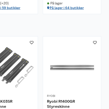
 (+20)
På lager
 i 59 butikker
På lager i 64 butikker
RYOBI
AK03SR
Ryobi R1400GR
nne
Styreskinne