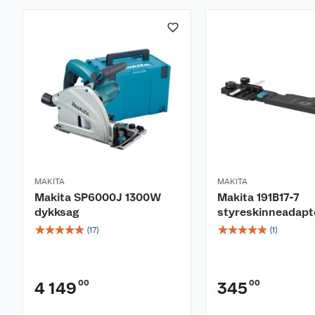
MAKITA
MAKITA
Makita SP6000J 1300W
Makita 191B17-7
dykksag
styreskinneadapt
☆
☆
☆
☆
☆
☆
☆
☆
☆
☆
(
17
)
(
1
)
00
00
4 149
345