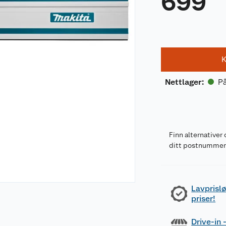
699
K
På
Nettlager
:
Finn alternativer 
ditt postnumme
Lavprislø
priser!
Drive-in