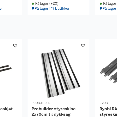
På lager (+20)
På lager
er
På lager i 17 butikker
På lager
PROBUILDER
RYOBI
eskjøt
Probuilder styreskine
Ryobi R
2x70cm til dykksag
styreski