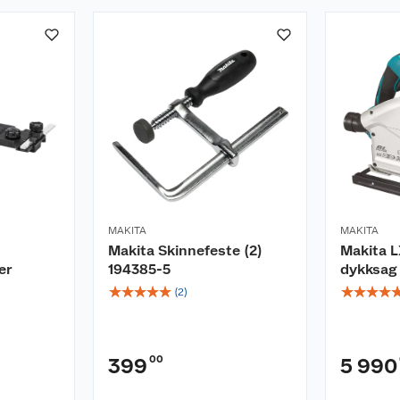
MAKITA
MAKITA
Makita Skinnefeste (2)
Makita 
er
194385-5
dykksag 
☆
☆
☆
☆
☆
☆
☆
☆
☆
(
2
)
00
399
5 990