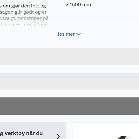
1500 mm
 om gjør den lett og
 sagen glir godt og er
ftbare gummistriper på
skal sage, uten å lage
les mer
Forpakningsmål
88381528689
Bruttovekt
199141-8
Høyde
Lengde
Bredde
ig verktøy når du