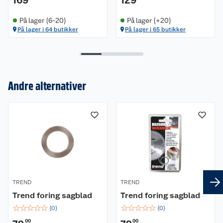
På lager (6-20)
På lager (+20)
På lager i 64 butikker
På lager i 65 butikker
Om oss
Andre alternativer
Kundeservice
Nyheter
Butikker
Våre merkevarer
Kontakt oss
Våre kjeder
Retur- og angrerett
Kjøpsvilkår
Hageinspirasjon
TREND
TREND
Reklamasjon
Personvern
Lavprisløfte
Oppussing med utemaling
Trend foring sagblad
Trend foring sagblad
☆
☆
☆
☆
☆
☆
☆
☆
☆
☆
(
0
)
(
0
)
Ofte stilte spørsmål
Cookies
Åpent kjøp
Oppussing med innemaling
00
00