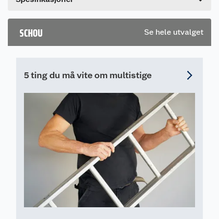
Hvis du kjøper produktet får du invitasjon til å gi
en omtale.
SCHOU
Se hele utvalget
5 ting du må vite om multistige