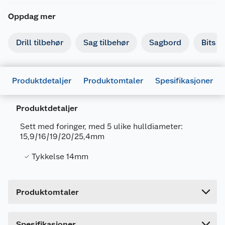
Oppdag mer
Drill tilbehør
Sag tilbehør
Sagbord
Bits
Produktdetaljer
Produktomtaler
Spesifikasjoner
Generelt
Produktdetaljer
Artikkelnummer
5709386713577
Sett med foringer, med 5 ulike hulldiameter:
Leverandørens artikkelnummer
71357
15,9/16/19/20/25,4mm
Forpakningsmål
Tykkelse 14mm
Bruttovekt
0.1 kg
Høyde
10 cm
Produktomtaler
Lengde
2 cm
Bredde
4 cm
Dette produktet har ikke fått noen omtale ennå.
Spesifikasjoner