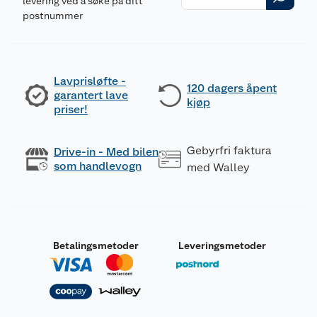
levering ved å søke på ditt
postnummer
Lavprisløfte -
120 dagers åpent
garantert lave
kjøp
priser!
Gebyrfri faktura
Drive-in - Med bilen
som handlevogn
med Walley
Betalingsmetoder
Leveringsmetoder