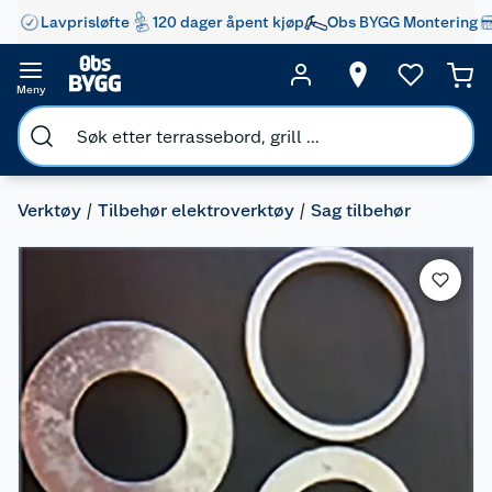
Lavprisløfte
120 dager åpent kjøp
Obs BYGG Montering
Meny
Verktøy
Tilbehør elektroverktøy
Sag tilbehør