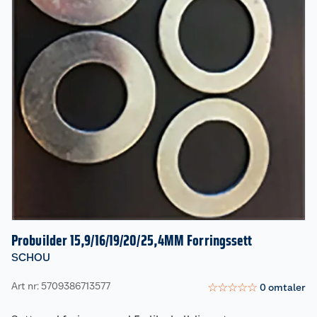
Probuilder 15,9/16/19/20/25,4MM Forringssett
SCHOU
Art nr: 5709386713577
☆
☆
☆
☆
☆
0
omtaler