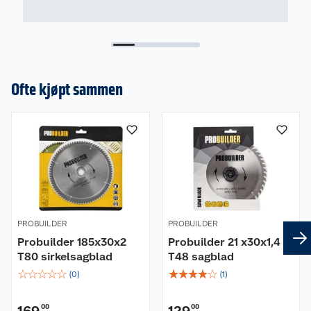
Ofte kjøpt sammen
PROBUILDER
PROBUILDER
Probuilder 185x30x2
Probuilder 21 x30x1,4
T80 sirkelsagblad
T48 sagblad
☆
☆
☆
☆
☆
☆
☆
☆
☆
☆
(
0
)
(
1
)
169
00
129
00