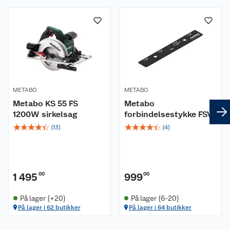
METABO
METABO
Metabo KS 55 FS
Metabo
1200W sirkelsag
forbindelsestykke FSV.
☆
☆
☆
☆
☆
☆
☆
☆
☆
☆
(
13
)
(
4
)
1 495
00
999
00
På lager (+20)
På lager (6-20)
På lager i 62 butikker
På lager i 64 butikker