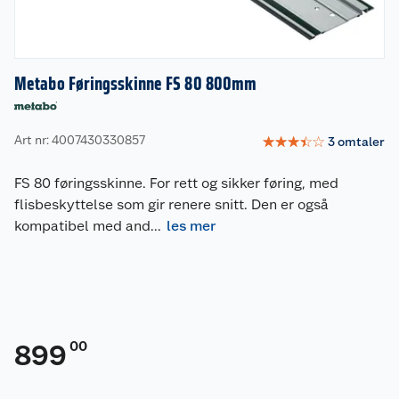
Metabo Føringsskinne FS 80 800mm
Art nr: 4007430330857
☆
☆
☆
☆
☆
3
omtaler
FS 80 føringsskinne. For rett og sikker føring, med
flisbeskyttelse som gir renere snitt. Den er også
kompatibel med and
...
les mer
00
899