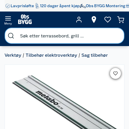
Lavprisløfte
120 dager åpent kjøp
Obs BYGG Montering
Meny
Verktøy
Tilbehør elektroverktøy
Sag tilbehør