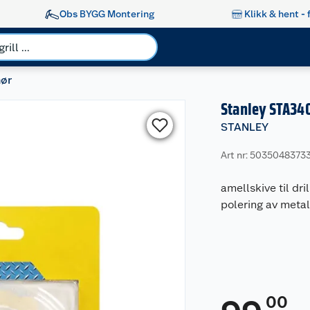
Obs BYGG Montering
Klikk & hent - 
hør
Stanley STA34
STANLEY
Art nr: 5035048373
amellskive til dr
polering av metall
00