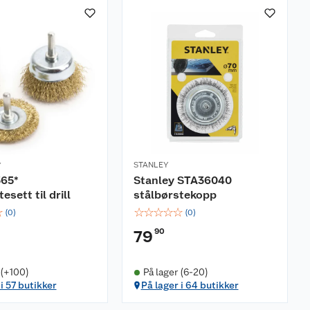
*
STANLEY
65*
Stanley STA36040
esett til drill
stålbørstekopp
☆
☆
☆
☆
☆
☆
(
0
)
(
0
)
90
79
 (+100)
På lager (6-20)
i 57 butikker
På lager i 64 butikker