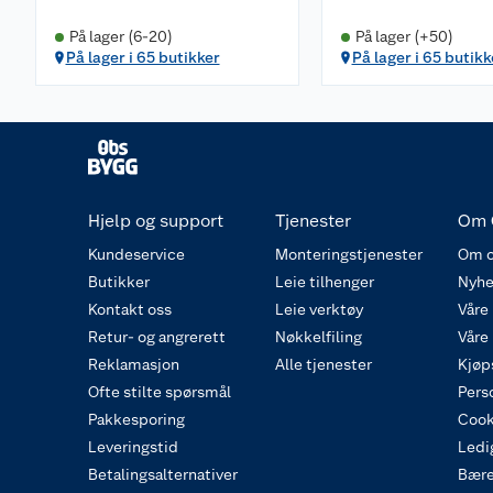
På lager (6-20)
På lager (+50)
På lager i 65 butikker
På lager i 65 butikk
Hjelp og support
Tjenester
Om 
Kundeservice
Monteringstjenester
Om o
Butikker
Leie tilhenger
Nyhe
Kontakt oss
Leie verktøy
Våre
Retur- og angrerett
Nøkkelfiling
Våre
Reklamasjon
Alle tjenester
Kjøp
Ofte stilte spørsmål
Pers
Pakkesporing
Cook
Leveringstid
Ledig
Betalingsalternativer
Bære