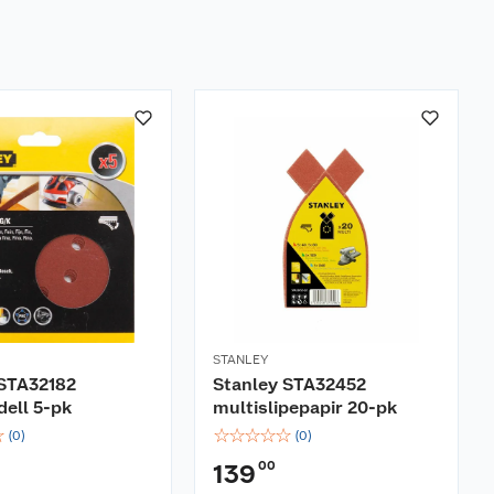
STANLEY
 STA32182
Stanley STA32452
dell 5-pk
multislipepapir 20-pk
☆
☆
☆
☆
☆
☆
(
0
)
(
0
)
00
139