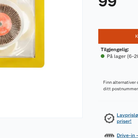
99
K
Tilgjengelig
:
På lager (6-2
Finn alternativer 
ditt postnumme
Lavprislø
priser!
Drive-in