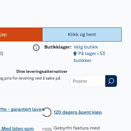
jøp
Klikk og hent
Butikklager:
Velg butikk
0)
På lager i 53
butikker
Dine leveringsalternativer
og pris for levering ved å søke på
r
fte - garantert lave
120 dagers åpent kjøp
Gebyrfri faktura med
 - Med bilen som