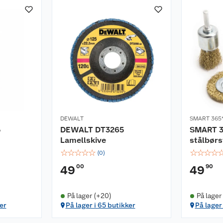
DEWALT
SMART 365
5
DEWALT DT3265
SMART 3
Lamellskive
stålbørst
☆
☆
☆
☆
☆
☆
☆
☆
☆
(
0
)
00
90
49
49
På lager (+20)
På lager
er
På lager i 65 butikker
På lager 