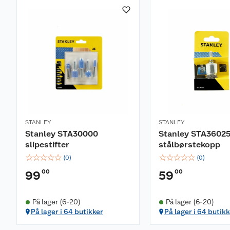
STANLEY
STANLEY
Stanley STA30000
Stanley STA3602
slipestifter
stålbørstekopp
☆
☆
☆
☆
☆
☆
☆
☆
☆
☆
(
0
)
(
0
)
00
00
99
59
På lager (6-20)
På lager (6-20)
På lager i 64 butikker
På lager i 64 butikk