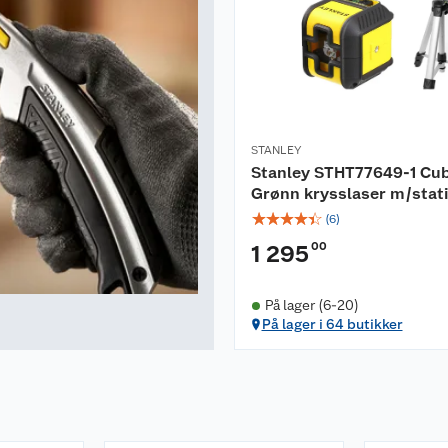
STANLEY
Stanley STHT77649-1 Cub
Grønn krysslaser m/stat
☆
☆
☆
☆
☆
(
6
)
00
1 295
På lager (6-20)
På lager i 64 butikker