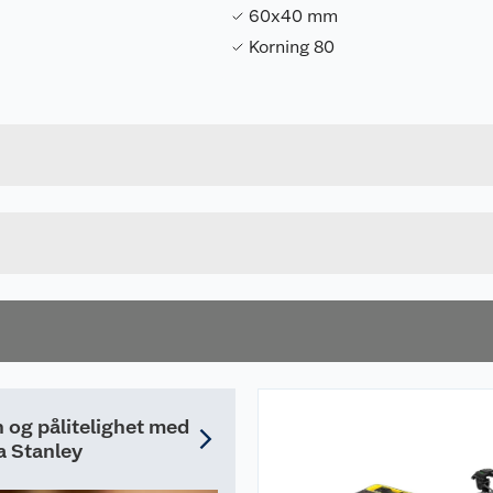
60x40 mm
Korning 80
Forpakningsmål
5035048373354
Bruttovekt
STA34046-XJ
Høyde
Lengde
u kjøper produktet får du invitasjon til å gi en omtale.
Bredde
n og pålitelighet med
a Stanley