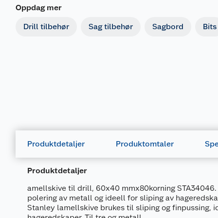
Oppdag mer
Drill tilbehør
Sag tilbehør
Sagbord
Bits
Produktdetaljer
Produktomtaler
Spe
Produktdetaljer
amellskive til drill, 60x40 mmx80korning STA34046. B
polering av metall og ideell for sliping av hagereds
Stanley lamellskive brukes til sliping og finpussing, i
hageredskaper. Til tre og metall.