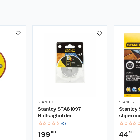
STANLEY
STANLEY
Stanley STA81097
Stanley
Hullsagholder
sliperon
☆
☆
☆
☆
☆
☆
☆
☆
☆
(
0
)
00
90
199
44