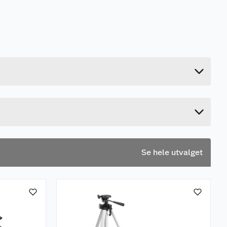
0.116 kg
17 cm
14.7 cm
10 cm
Se hele utvalget