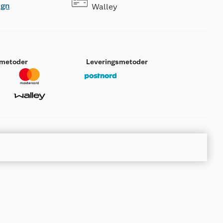
ogn
Walley
smetoder
Leveringsmetoder