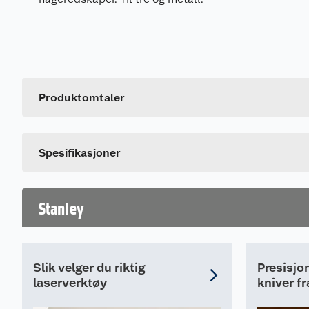
Generelt
Artikkelnummer
Leverandørens artikkelnummer
Produktomtaler
Dette produktet har ikke fått noen omtale ennå. Hvis d
Spesifikasjoner
Stanley
Slik velger du riktig
Presisjo
laserverktøy
kniver fr