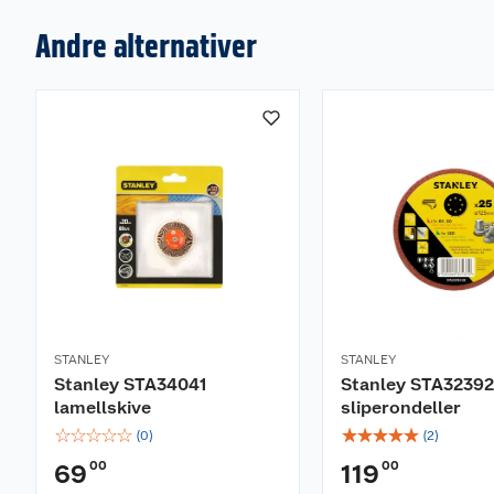
Andre alternativer
STANLEY
STANLEY
Stanley STA34041
Stanley STA32392
lamellskive
sliperondeller
☆
☆
☆
☆
☆
☆
☆
☆
☆
☆
(
0
)
(
2
)
00
00
69
119