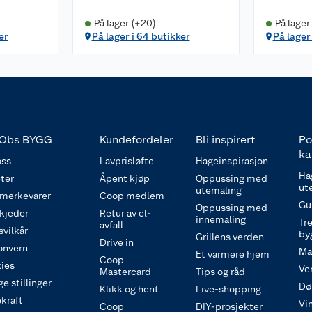
På lager (+20)
På lager
er
På lager i 64 butikker
På lager
Obs BYGG
Kundefordeler
Bli inspirert
Po
ka
ss
Lavprisløfte
Hageinspirasjon
Ha
ter
Åpent kjøp
Oppussing med
ut
utemaling
 merkevarer
Coop medlem
Gu
Oppussing med
 kjeder
Retur av el-
innemaling
Tre
avfall
svilkår
by
Grillens verden
Drive in
onvern
Ma
Et varmere hjem
Coop
ies
Ve
Mastercard
Tips og råd
e stillinger
Dø
Klikk og hent
Live-shopping
kraft
Vi
Coop
DIY-prosjekter