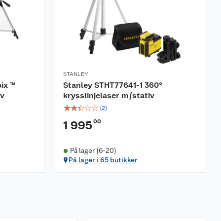
STANLEY
ix ™
Stanley STHT77641-1 360°
iv
krysslinjelaser m/stativ
☆
☆
☆
☆
☆
(
2
)
00
1 995
På lager (6-20)
På lager i 65 butikker