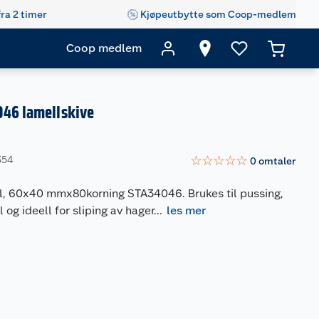
fra 2 timer
Kjøpeutbytte som Coop-medlem
Coop medlem
046 lamellskive
☆
☆
☆
☆
☆
354
0
omtaler
ill, 60x40 mmx80korning STA34046. Brukes til pussing,
 og ideell for sliping av hager
...
les mer