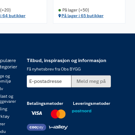
 (+20)
På lager (+50)
 i 64 butikker
På lager i 65 butikker
pulære
Tilbud, inspirasjon og informasjon
tegorier
Få nyhetsbrev fra Obs BYGG
ge og
E-postadresse
Meld meg på
emiljø
lv
last og
ggevarer
Betalingsmetoder
Leveringsmetoder
ling
rktøy
rer
ndu