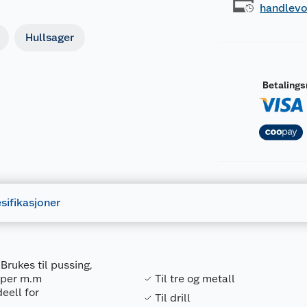
handlev
Hullsager
Betaling
sifikasjoner
rukes til pussing,
kaper m.m
Til tre og metall
deell for
Til drill