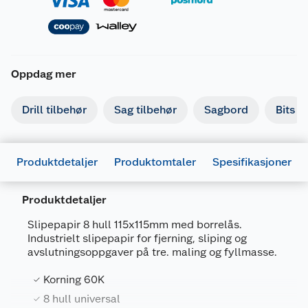
Oppdag mer
Drill tilbehør
Sag tilbehør
Sagbord
Bits
Produktdetaljer
Produktomtaler
Spesifikasjoner
Produktdetaljer
Slipepapir 8 hull 115x115mm med borrelås.
Industrielt slipepapir for fjerning, sliping og
avslutningsoppgaver på tre. maling og fyllmasse.
Generelt
Korning 60K
Artikkelnummer
5035048014486
8 hull universal
Leverandørens artikkelnummer
DT3021-QZ