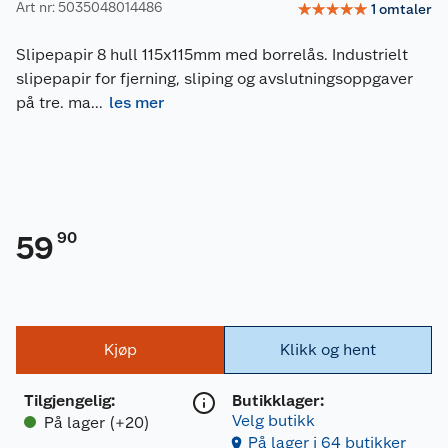
Art nr: 5035048014486
☆
☆
☆
☆
☆
1
omtaler
Slipepapir 8 hull 115x115mm med borrelås. Industrielt
slipepapir for fjerning, sliping og avslutningsoppgaver
på tre. ma
...
les mer
90
59
Kjøp
Klikk og hent
Tilgjengelig
:
Butikklager:
Velg butikk
På lager (+20)
På lager i 64 butikker