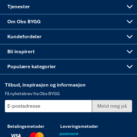
Alle tjenester
Virksomheten
Klikk og hent
DIY-prosjekter
Verktøy
Tjenester
Sponsorvirksomheten
Coop Bedriftskort
Hytte og beredskapsutstyr
Dører
Om Obs BYGG
Obs BYGG Montering
Gavetips
Vindu
Kundefordeler
Annonserte varer
Hjem, rengjøring og hvitevarer
Bli inspirert
Varme
Populære kategorier
Tilbud, inspirasjon og informasjon
Få nyhetsbrev fra Obs BYGG
E-postadresse
Meld meg på
Betalingsmetoder
Leveringsmetoder