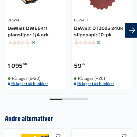
DEWALT
DEWALT
DeWalt DWE6411
DeWalt DT3025 240K
plansliper 1/4 ark
slipepapir 10-pk
☆
☆
☆
☆
☆
☆
☆
☆
☆
☆
(
0
)
(
0
)
1 095
00
59
90
På lager (6-20)
På lager (+20)
På lager i 65 butikker
På lager i 64 butikker
Om oss
Andre alternativer
Kundeservice
Nyheter