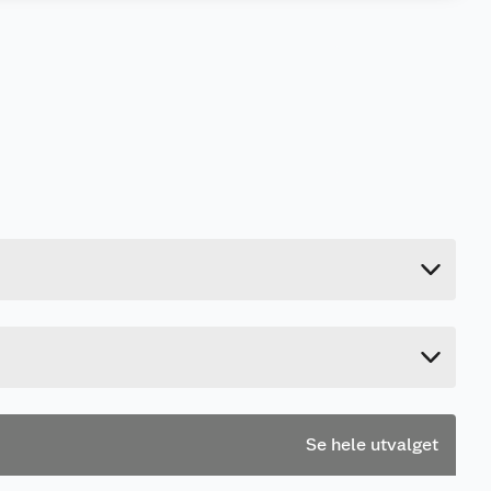
0.08 kg
1.4 cm
12.4 cm
8 cm
Se hele utvalget