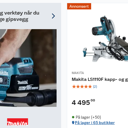
Annonsert
ig verktøy når du
ge gipsvegg
MAKITA
Makita LS1110F kapp- og 
☆
☆
☆
☆
☆
(
2
)
00
4 495
På lager (+50)
På lager i 65 butikker