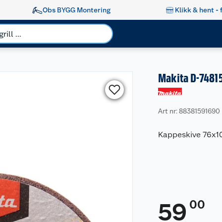
Obs BYGG Montering
Klikk & hent - 
Makita D-7481
Art nr: 88381591690
Kappeskive 76x10x
00
59