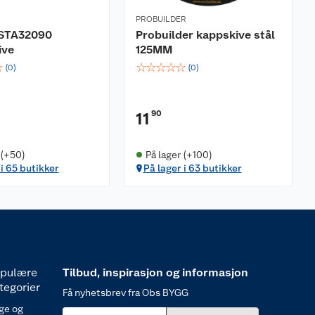
PROBUILDER
 STA32090
Probuilder kappskive stål
ive
125MM
☆
☆
☆
☆
☆
☆
(
0
)
(
0
)
90
11
 (+50)
På lager (+100)
 i 65 butikker
På lager i 63 butikker
pulære
Tilbud, inspirasjon og informasjon
tegorier
Få nyhetsbrev fra Obs BYGG
ge og