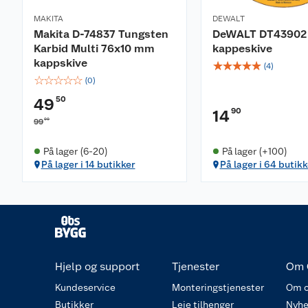
MAKITA
DEWALT
Makita D-74837 Tungsten
DeWALT DT43902
Karbid Multi 76x10 mm
kappeskive
kappskive
☆
☆
☆
☆
☆
(
4
)
☆
☆
☆
☆
☆
(
0
)
50
49
90
14
00
99
På lager (6-20)
På lager (+100)
På lager i 14 butikker
På lager i 64 butikk
Hjelp og support
Tjenester
Om 
Kundeservice
Monteringstjenester
Om o
Butikker
Leie tilhenger
Nyhe