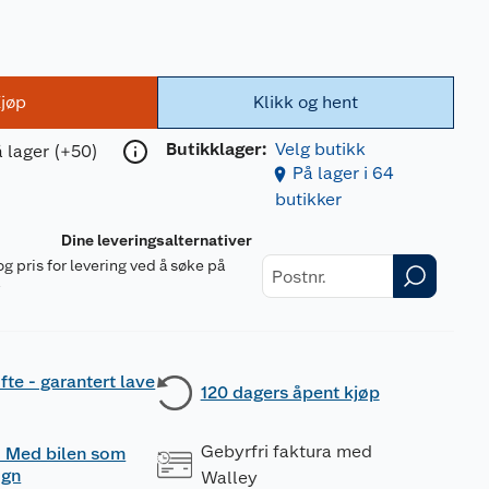
jøp
Klikk og hent
Butikklager:
Velg butikk
 lager (+50)
På lager i 64
butikker
Dine leveringsalternativer
og pris for levering ved å søke på
r
fte - garantert lave
120 dagers åpent kjøp
Gebyrfri faktura med
 - Med bilen som
ogn
Walley