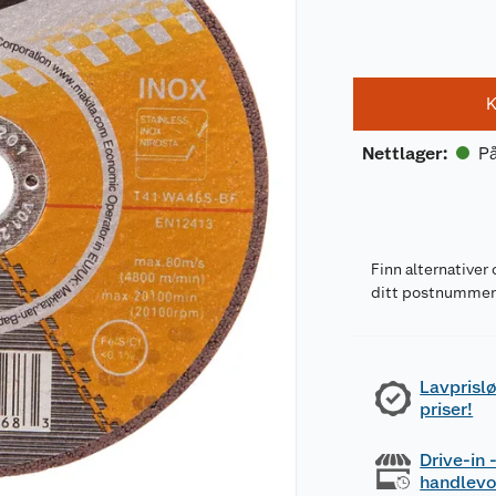
K
På
Nettlager
:
Finn alternativer 
ditt postnumme
Lavprislø
priser!
Drive-in
handlev