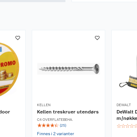
KELLEN
DEWALT
ndoor
Kellen treskruer utendørs
DeWalt D
m/nøkkel
C4 OVERFLATEBEHA.
☆
☆
☆
☆
☆
☆
☆
☆
☆
(
25
)
Finnes i 2 varianter