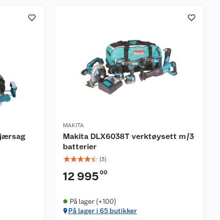
MAKITA
gjærsag
Makita DLX6038T verktøysett m/3
batterier
☆
☆
☆
☆
☆
(
3
)
00
12 995
På lager (+100)
På lager i 65 butikker