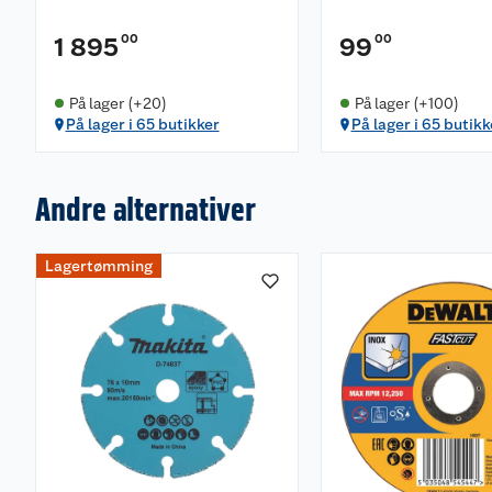
00
00
1 895
99
På lager (+20)
På lager (+100)
På lager i 65 butikker
På lager i 65 butikk
Andre alternativer
Lagertømming