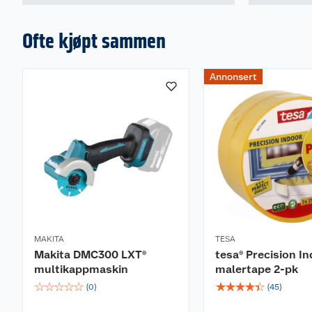
Ofte kjøpt sammen
Annonsert
MAKITA
TESA
Makita DMC300 LXT®
tesa® Precision I
multikappmaskin
malertape 2-pk
☆
☆
☆
☆
☆
☆
☆
☆
☆
☆
(
0
)
(
45
)