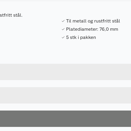
fritt stål.
Til metall og rustfritt stål
Platediameter: 76,0 mm
5 stk i pakken
Forpakningsmål
88381591690
Bruttovekt
D-74815-5
Høyde
Lengde
u kjøper produktet får du invitasjon til å gi en omtale.
Bredde