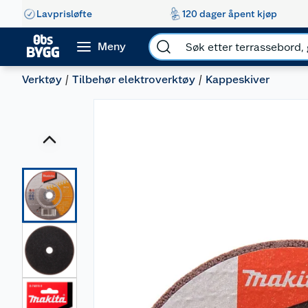
Lavprisløfte
120 dager åpent kjøp
Meny
Verktøy
Tilbehør elektroverktøy
Kappeskiver