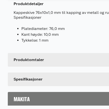
Produktdetaljer
Kappeskive 76x10x1,0 mm til kapping av metall og rust
Spesifikasjoner
Platediameter: 76,0 mm
Kant høyde: 10,0 mm
Tykkelse: 1 mm
Generelt
Artikkelnummer
Leverandørens artikkelnummer
Produktomtaler
Dette produktet har ikke fått noen omtale ennå. Hvis d
Spesifikasjoner
MAKITA