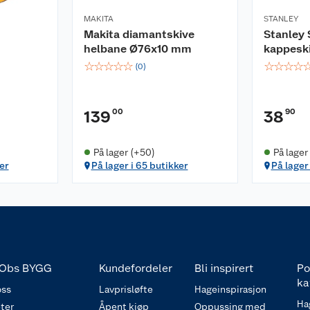
MAKITA
STANLEY
Makita diamantskive
Stanley
helbane Ø76x10 mm
kappesk
☆
☆
☆
☆
☆
☆
☆
☆
☆
(
0
)
00
90
139
38
På lager (+50)
På lager
er
På lager i 65 butikker
På lager
Obs BYGG
Kundefordeler
Bli inspirert
Po
ka
ss
Lavprisløfte
Hageinspirasjon
Ha
ter
Åpent kjøp
Oppussing med