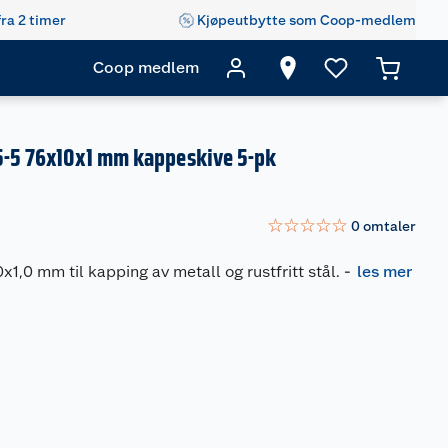
fra 2 timer
Kjøpeutbytte som Coop-medlem
Coop medlem
5-5 76x10x1 mm kappeskive 5-pk
☆
☆
☆
☆
☆
0
omtaler
1,0 mm til kapping av metall og rustfritt stål.
-
les mer