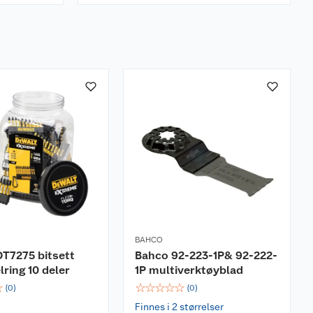
BAHCO
T7275 bitsett
Bahco 92-223-1P& 92-222-
ring 10 deler
1P multiverktøyblad
☆
☆
☆
☆
☆
☆
(
0
)
(
0
)
Finnes i 2 størrelser