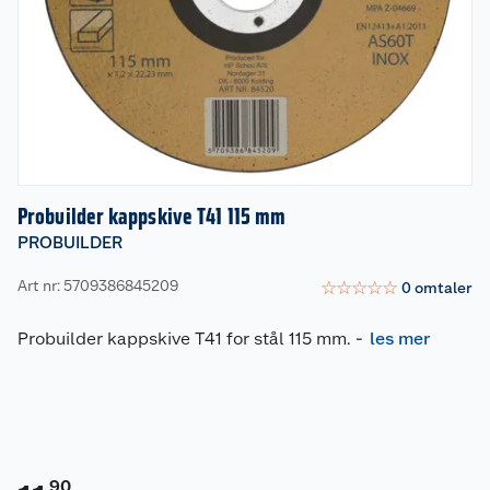
Probuilder kappskive T41 115 mm
PROBUILDER
Art nr: 5709386845209
☆
☆
☆
☆
☆
0
omtaler
Probuilder kappskive T41 for stål 115 mm.
-
les mer
90