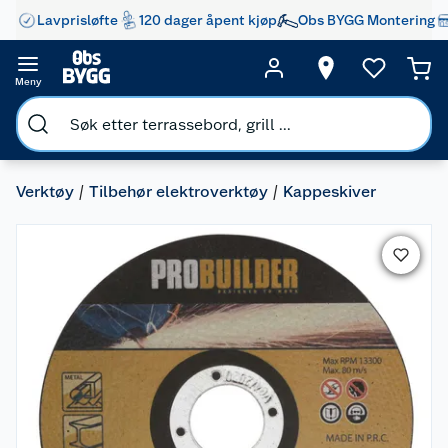
Lavprisløfte
120 dager åpent kjøp
Obs BYGG Montering
Meny
Verktøy
Tilbehør elektroverktøy
Kappeskiver