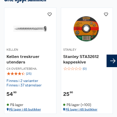
KELLEN
STANLEY
Kellen treskruer
Stanley STA32612
utendørs
kappeskive
☆
☆
☆
☆
☆
C4 OVERFLATEBEHA.
(
0
)
☆
☆
☆
☆
☆
(
25
)
Finnes i 2 varianter
Finnes i 37 størrelser
54
90
25
90
På lager
På lager (+100)
På lager i 65 butikker
På lager i 65 butikker