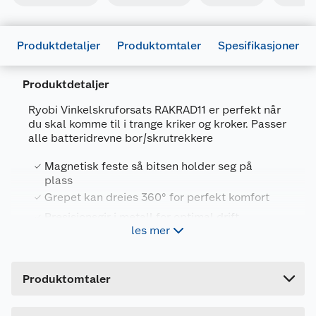
Produktdetaljer
Produktomtaler
Spesifikasjoner
Produktdetaljer
Ryobi Vinkelskruforsats RAKRAD11 er perfekt når
du skal komme til i trange kriker og kroker. Passer
alle batteridrevne bor/skrutrekkere
Generelt
Magnetisk feste så bitsen holder seg på
Artikkelnummer
4892210188014
plass
Leverandørens artikkelnummer
5132004834
Grepet kan dreies 360° for perfekt komfort
Presisjonsgir i metall for optimal drift
Forpakningsmål
les mer
Medfølger 10 stk 25 mm skrubits
Bruttovekt
0.28 kg
Høyde
1 cm
Vinkelskruforsats. Den perfekte løsning til
Produktomtaler
Lengde
19 cm
skruoppgaver på steder med begrenset plass.
Passer til alle bormaskiner og batteridrevne
Bredde
11.4 cm