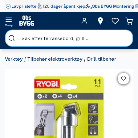
Lavprisløfte
120 dager åpent kjøp
Obs BYGG Montering
Meny
Verktøy
Tilbehør elektroverktøy
Drill tilbehør