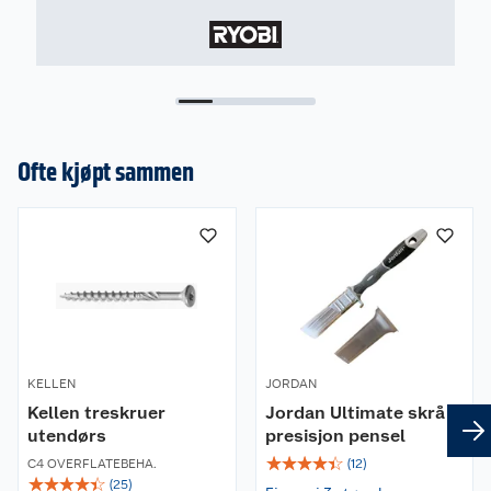
Ofte kjøpt sammen
KELLEN
JORDAN
Kellen treskruer
Jordan Ultimate skrå
utendørs
presisjon pensel
☆
☆
☆
☆
☆
C4 OVERFLATEBEHA.
(
12
)
☆
☆
☆
☆
☆
(
25
)