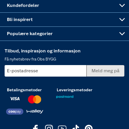
Obs BYGG Montering
Gavetips
Vindu
Kundefordeler
Annonserte varer
Hjem, rengjøring og hvitevarer
Bli inspirert
Varme
Populære kategorier
Tilbud, inspirasjon og informasjon
Få nyhetsbrev fra Obs BYGG
E-postadresse
Meld meg på
Betalingsmetoder
Leveringsmetoder