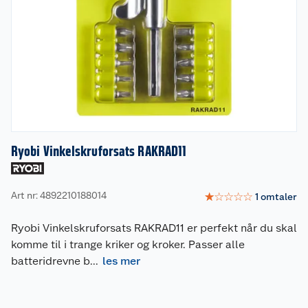
Ryobi Vinkelskruforsats RAKRAD11
Art nr: 4892210188014
☆
☆
☆
☆
☆
1
omtaler
Ryobi Vinkelskruforsats RAKRAD11 er perfekt når du skal
komme til i trange kriker og kroker. Passer alle
batteridrevne b
...
les mer