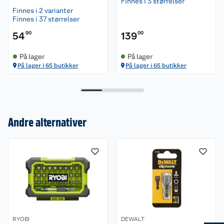
Finnes i 3 størrelser
Finnes i 2 varianter
Finnes i 37 størrelser
54
90
139
00
På lager
På lager
På lager i 65 butikker
På lager i 65 butikker
Andre alternativer
Om oss
Kundeservice
Nyheter
Butikker
Våre merkevarer
Kontakt oss
Våre kjeder
RYOBI
DEWALT