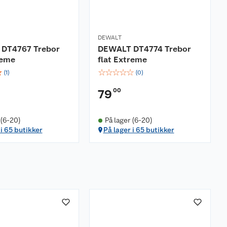
DEWALT
DT4767 Trebor
DEWALT DT4774 Trebor
reme
flat Extreme
☆
☆
☆
☆
☆
☆
(
1
)
(
0
)
00
79
 (6-20)
På lager (6-20)
 i 65 butikker
På lager i 65 butikker