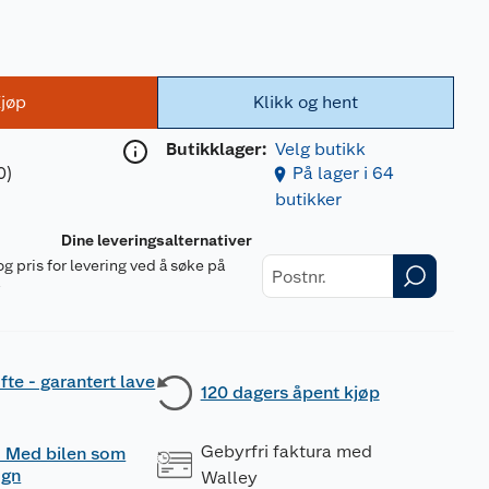
jøp
Klikk og hent
Butikklager:
Velg butikk
0)
På lager i 64
butikker
Dine leveringsalternativer
og pris for levering ved å søke på
r
fte - garantert lave
120 dagers åpent kjøp
Gebyrfri faktura med
 - Med bilen som
ogn
Walley