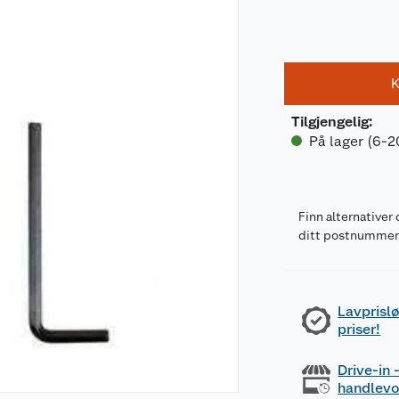
K
Tilgjengelig
:
På lager (6-2
Finn alternativer 
ditt postnumme
Lavprislø
priser!
Drive-in
handlev