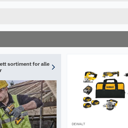
Lengde
u kjøper produktet får du invitasjon til å gi en omtale.
Bredde
tt sortiment for alle
r
DEWALT