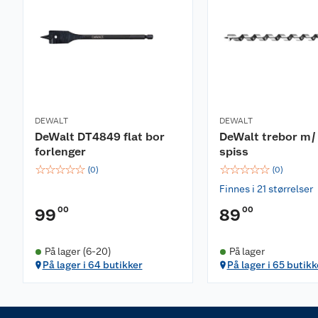
DEWALT
DEWALT
DeWalt DT4849 flat bor
DeWalt trebor m/
forlenger
spiss
☆
☆
☆
☆
☆
☆
☆
☆
☆
☆
(
0
)
(
0
)
Finnes i 21 størrelser
00
00
99
89
På lager (6-20)
På lager
På lager i 64 butikker
På lager i 65 butikk