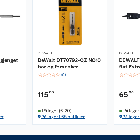
DEWALT
DEWALT
 gjenget
DeWalt DT70792-QZ NO10
DEWALT 
bor og forsenker
flat Ext
☆
☆
☆
☆
☆
☆
☆
☆
☆
(
0
)
00
00
115
65
På lager (6-20)
På lager
er
På lager i 65 butikker
På lager