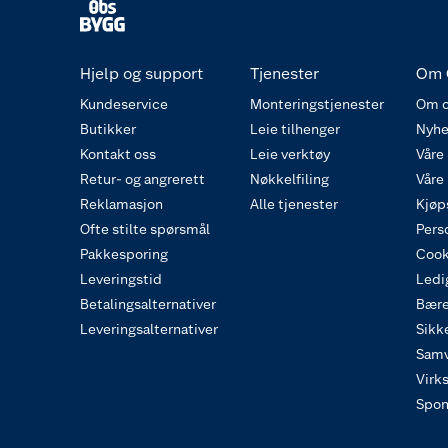
Hjelp og support
Tjenester
Om 
Kundeservice
Monteringstjenester
Om o
Butikker
Leie tilhenger
Nyhe
Kontakt oss
Leie verktøy
Våre
Retur- og angrerett
Nøkkelfiling
Våre
Reklamasjon
Alle tjenester
Kjøp
Ofte stilte spørsmål
Pers
Pakkesporing
Cook
Leveringstid
Ledig
Betalingsalternativer
Bære
Leveringsalternativer
Sikk
Samv
Virk
Spon