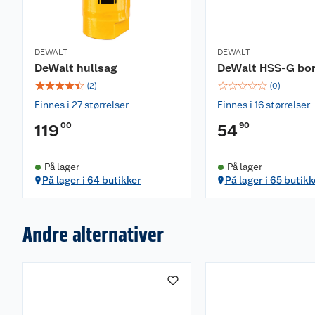
DEWALT
DEWALT
DeWalt hullsag
DeWalt HSS-G bo
☆
☆
☆
☆
☆
☆
☆
☆
☆
☆
(
2
)
(
0
)
Finnes i 27 størrelser
Finnes i 16 størrelser
00
90
119
54
På lager
På lager
På lager i 64 butikker
På lager i 65 butikk
Andre alternativer