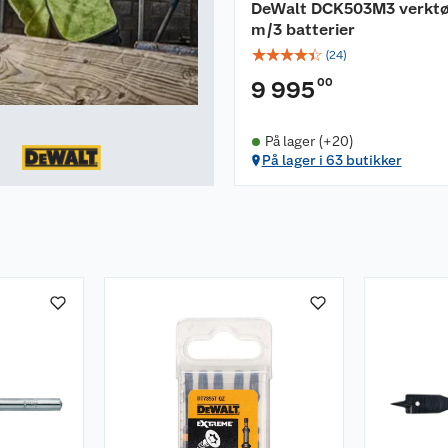
DeWalt DCK503M3 verktø
m/3 batterier
☆
☆
☆
☆
☆
(
24
)
00
9 995
På lager (+20)
På lager i 63 butikker