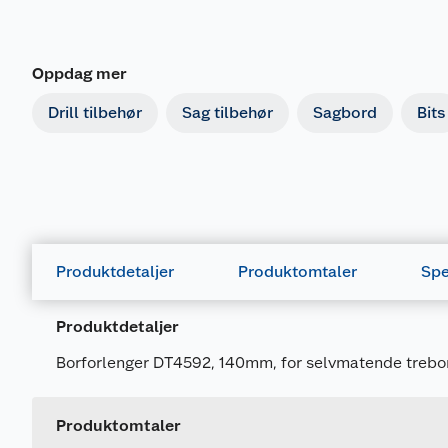
Oppdag mer
Drill tilbehør
Sag tilbehør
Sagbord
Bits
Produktdetaljer
Produktomtaler
Spe
Produktdetaljer
Generelt
Borforlenger DT4592, 140mm, for selvmatende trebor
Artikkelnummer
Leverandørens artikkelnummer
Produktomtaler