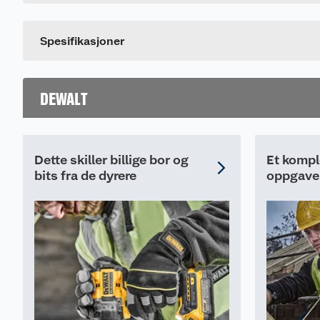
Dette produktet har ikke fått noen omtale ennå. Hvis d
Spesifikasjoner
DEWALT
Dette skiller billige bor og
Et komple
bits fra de dyrere
oppgave