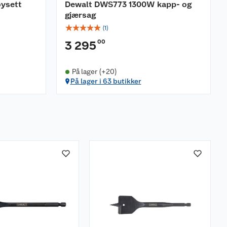
ysett
Dewalt DWS773 1300W kapp- og
gjærsag
☆
☆
☆
☆
☆
(
1
)
00
3 295
På lager (+20)
På lager i 63 butikker