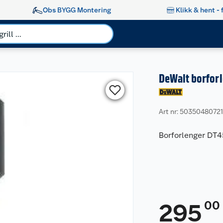
Obs BYGG Montering
Klikk & hent - 
DeWalt borfo
Art nr: 5035048072
Borforlenger DT4
00
295