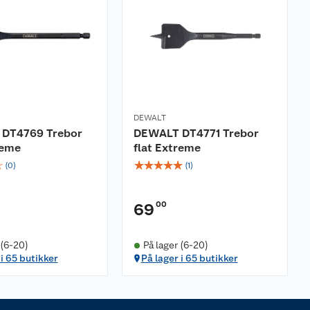
DEWALT
DT4769 Trebor
DEWALT DT4771 Trebor
reme
flat Extreme
☆
☆
☆
☆
☆
☆
(
0
)
(
1
)
00
69
 (6-20)
På lager (6-20)
 i 65 butikker
På lager i 65 butikker