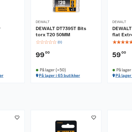
DEWALT
DEWALT
r
DEWALT DT7395T Bits
DEWALT 
torx T20 50MM
flat Ext
☆
☆
☆
☆
☆
☆
☆
☆
☆
(
0
)
00
00
99
59
På lager (+50)
På lager
er
På lager i 65 butikker
På lager