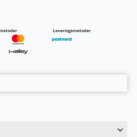
smetoder
Leveringsmetoder
0.003 kg
22.9 cm