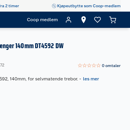
fra 2 timer
Kjøpeutbytte som Coop-medlem
Coop medlem
rlenger 140mm DT4592 DW
☆
☆
☆
☆
☆
172
0
omtaler
592, 140mm, for selvmatende trebor.
-
les mer