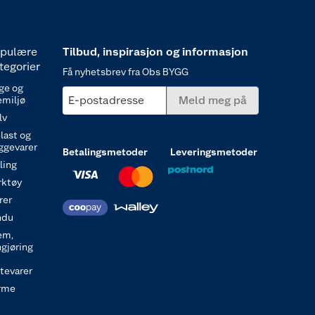
pulære
Tilbud, inspirasjon og informasjon
tegorier
Få nyhetsbrev fra Obs BYGG
ge og
E-postadresse
Meld meg på
emiljø
lv
last og
ggevarer
Betalingsmetoder
Leveringsmetoder
ling
rktøy
rer
ndu
em,
ngjøring
itevarer
rme