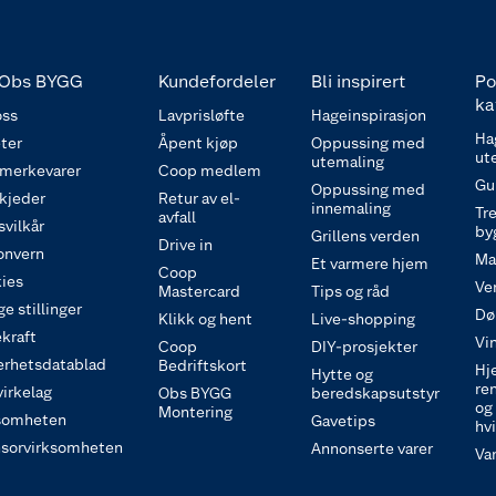
Obs BYGG
Kundefordeler
Bli inspirert
Po
ka
ss
Lavprisløfte
Hageinspirasjon
Ha
ter
Åpent kjøp
Oppussing med
ut
utemaling
 merkevarer
Coop medlem
Gu
Oppussing med
 kjeder
Retur av el-
innemaling
Tre
avfall
svilkår
by
Grillens verden
Drive in
onvern
Ma
Et varmere hjem
Coop
ies
Ve
Mastercard
Tips og råd
e stillinger
Dø
Klikk og hent
Live-shopping
kraft
Vi
Coop
DIY-prosjekter
erhetsdatablad
Bedriftskort
Hj
Hytte og
re
irkelag
Obs BYGG
beredskapsutstyr
og
Montering
somheten
Gavetips
hv
sorvirksomheten
Annonserte varer
Va