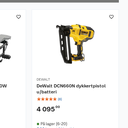
DEWALT
50W
DeWalt DCN660N dykkertpistol
u/batteri
☆
☆
☆
☆
☆
(
8
)
00
4 095
På lager (6-20)