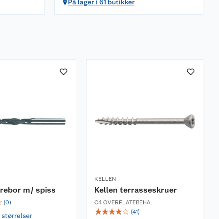
På lager i 61 butikker
KELLEN
rebor m/ spiss
Kellen terrasseskruer
☆
(
0
)
C4 OVERFLATEBEHA.
☆
☆
☆
☆
☆
(
41
)
 størrelser