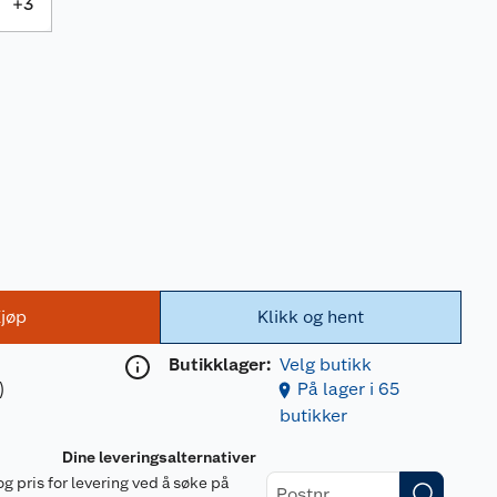
+
3
jøp
Klikk og hent
Butikklager:
Velg butikk
)
På lager i 65
butikker
Dine leveringsalternativer
og pris for levering ved å søke på