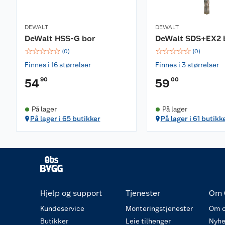
DEWALT
DEWALT
DeWalt HSS-G bor
DeWalt SDS+EX2 
☆
☆
☆
☆
☆
☆
☆
☆
☆
☆
(
0
)
(
0
)
Finnes i 16 størrelser
Finnes i 3 størrelser
90
00
54
59
På lager
På lager
På lager i 65 butikker
På lager i 61 butikk
Hjelp og support
Tjenester
Om 
Kundeservice
Monteringstjenester
Om o
Butikker
Leie tilhenger
Nyhe