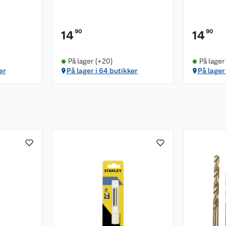
90
90
14
14
På lager (+20)
På lager
er
På lager i 64 butikker
På lager