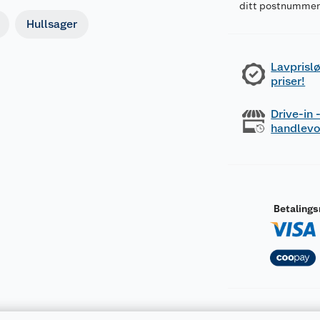
ditt postnumme
Hullsager
Lavprislø
priser!
Drive-in
handlev
Betaling