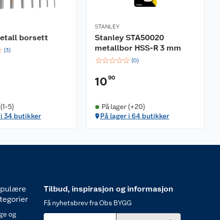
STANLEY
etall borsett
Stanley STA50020
metallbor HSS-R 3 mm
☆
(
3
)
☆
☆
☆
☆
☆
(
0
)
90
10
(1-5)
På lager (+20)
 i 34 butikker
På lager i 64 butikker
pulære
Tilbud, inspirasjon og informasjon
tegorier
Få nyhetsbrev fra Obs BYGG
ge og