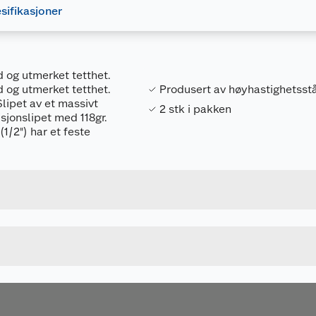
sifikasjoner
id og utmerket tetthet.
id og utmerket tetthet.
Produsert av høyhastighetsstå
Slipet av et massivt
2 stk i pakken
sjonslipet med 118gr.
1/2") har et feste
Forpakningsmål
5011402373437
Bruttovekt
DT5201-QZ
Høyde
1 X 34 MM
Lengde
u kjøper produktet får du invitasjon til å gi en omtale.
Bredde