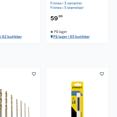
Finnes i 3 varianter
Finnes i 5 størrelser
00
59
På lager
 i 62 butikker
På lager i 65 butikker