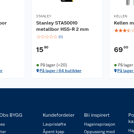
STANLEY
KELLEN
bor
Stanley STA50010
Kellen m
metallbor HSS-R 2 mm
☆
☆
☆
☆
☆
☆
☆
☆
☆
(
0
)
90
00
15
69
På lager (+20)
På lager 
er
På lager i 64 butikker
På lager
Obs BYGG
Kundefordeler
Bli inspirert
Po
ka
ss
Lavprisløfte
Hageinspirasjon
Ha
ter
Åpent kjøp
Oppussing med