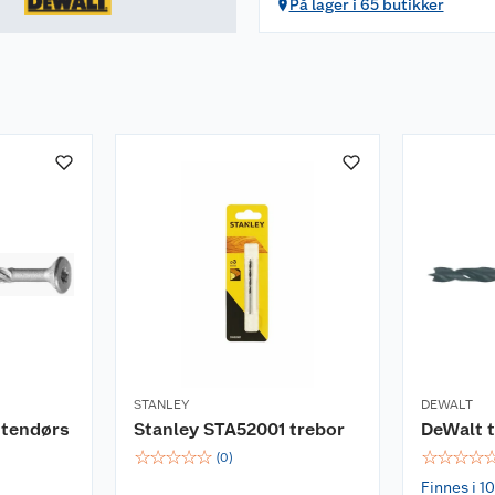
På lager i 65 butikker
STANLEY
DEWALT
utendørs
Stanley STA52001 trebor
DeWalt t
☆
☆
☆
☆
☆
☆
☆
☆
☆
(
0
)
Finnes i 10