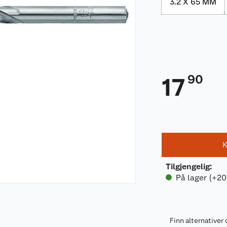
3.2 X 65 MM
90
17
K
Tilgjengelig
:
På lager (+20
Finn alternativer 