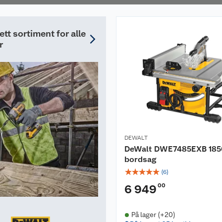
tt sortiment for alle
r
DEWALT
DeWalt DWE7485EXB 18
bordsag
☆
☆
☆
☆
☆
(
6
)
00
6 949
På lager (+20)