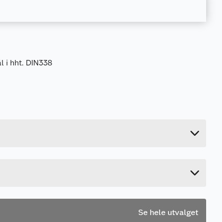
l i hht. DIN338
0.005 kg
0.2 cm
4.7 cm
6.1 cm
Se hele utvalget