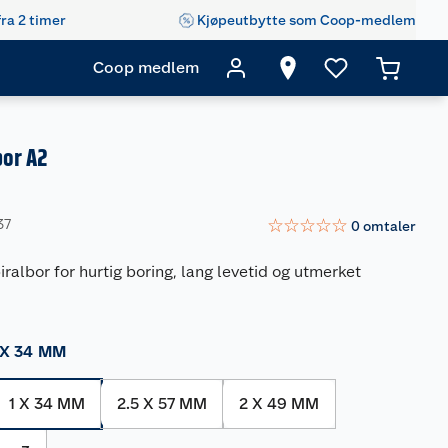
fra 2 timer
Kjøpeutbytte som Coop-medlem
Coop medlem
bor A2
☆
☆
☆
☆
☆
37
0
omtaler
iralbor for hurtig boring, lang levetid og utmerket
 X 34 MM
1 X 34 MM
2.5 X 57 MM
2 X 49 MM