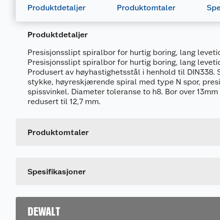
Produktdetaljer
Produktomtaler
Spe
Produktdetaljer
Presisjonsslipt spiralbor for hurtig boring, lang levet
Presisjonsslipt spiralbor for hurtig boring, lang levet
Produsert av høyhastighetsstål i henhold til DIN338. 
stykke, høyreskjærende spiral med type N spor, presi
spissvinkel. Diameter toleranse to h8. Bor over 13mm (
Generelt
redusert til 12,7 mm.
Artikkelnummer
Leverandørens artikkelnummer
Produktomtaler
Størrelse
Dette produktet har ikke fått noen omtale ennå. Hvis d
Spesifikasjoner
DEWALT