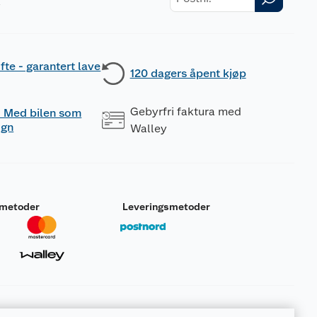
r
fte - garantert lave
120 dagers åpent kjøp
Gebyrfri faktura med
 - Med bilen som
ogn
Walley
smetoder
Leveringsmetoder