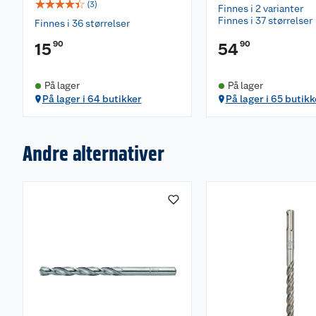
☆
☆
☆
☆
☆
(
3
)
Finnes i 2 varianter
Finnes i 37 størrelser
Finnes i 36 størrelser
90
90
15
54
På lager
På lager
På lager i 64 butikker
På lager i 65 butikk
Andre alternativer