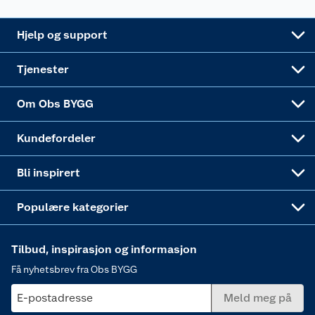
Leveringsalternativer
Nøkkelfiling
Samvirkelag
Coop Mastercard
Live-shopping
Maling
Hjelp og support
Alle tjenester
Virksomheten
Klikk og hent
DIY-prosjekter
Verktøy
Tjenester
Sponsorvirksomheten
Coop Bedriftskort
Hytte og beredskapsutstyr
Dører
Om Obs BYGG
Obs BYGG Montering
Gavetips
Vindu
Kundefordeler
Annonserte varer
Hjem, rengjøring og hvitevarer
Bli inspirert
Varme
Populære kategorier
Tilbud, inspirasjon og informasjon
Få nyhetsbrev fra Obs BYGG
E-postadresse
Meld meg på