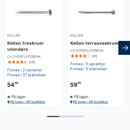
KELLEN
KELLEN
Kellen treskruer
Kellen terrasseskruer
utendørs
C4 OVERFLATEBEHA.
☆
☆
☆
☆
☆
(
41
)
C4 OVERFLATEBEHA.
☆
☆
☆
☆
☆
(
25
)
Finnes i 3 varianter
Finnes i 5 størrelser
Finnes i 2 varianter
Finnes i 37 størrelser
54
90
59
00
På lager
På lager
På lager i 65 butikker
På lager i 65 butikker