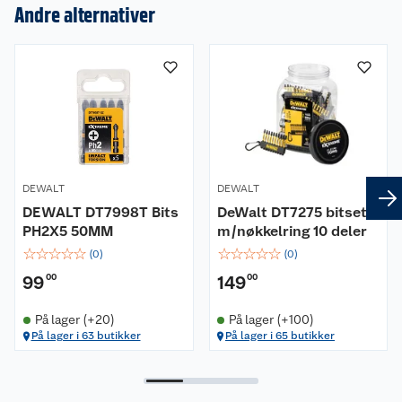
Om oss
Andre alternativer
Kundeservice
Nyheter
Butikker
Våre merkevarer
Kontakt oss
Våre kjeder
Retur- og angrerett
Kjøpsvilkår
Hageinspirasjon
DEWALT
DEWALT
DEWALT DT7998T Bits
DeWalt DT7275 bitsett
Reklamasjon
Personvern
Lavprisløfte
Oppussing med utemaling
PH2X5 50MM
m/nøkkelring 10 deler
☆
☆
☆
☆
☆
☆
☆
☆
☆
☆
(
0
)
(
0
)
Ofte stilte spørsmål
Cookies
Åpent kjøp
Oppussing med innemaling
99
00
149
00
Pakkesporing
Monteringstjenester
Ledige stillinger
Coop medlem
Grillens verden
Hage og utemiljø
På lager (+20)
På lager (+100)
På lager i 63 butikker
På lager i 65 butikker
Leveringstid
Leie tilhenger
Bærekraft
Retur av el-avfall
Et varmere hjem
Gulv
Betalingsalternativer
Leie verktøy
Sikkerhetsdatablad
Drive in
Tips og råd
Trelast og byggevarer