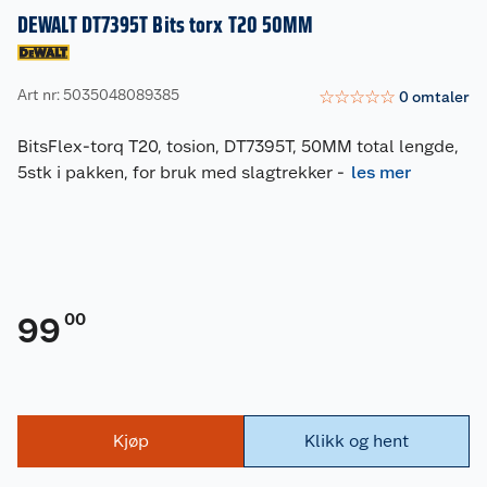
DEWALT DT7395T Bits torx T20 50MM
Art nr: 5035048089385
☆
☆
☆
☆
☆
0
omtaler
BitsFlex-torq T20, tosion, DT7395T, 50MM total lengde,
5stk i pakken, for bruk med slagtrekker
-
les mer
00
99
Kjøp
Klikk og hent