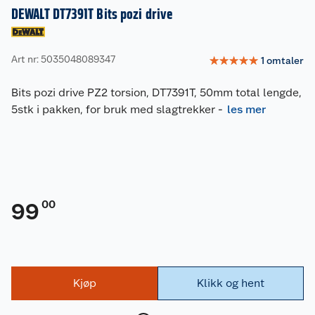
DEWALT DT7391T Bits pozi drive
Art nr: 5035048089347
☆
☆
☆
☆
☆
1
omtaler
Bits pozi drive PZ2 torsion, DT7391T, 50mm total lengde,
5stk i pakken, for bruk med slagtrekker
-
les mer
00
99
Kjøp
Klikk og hent