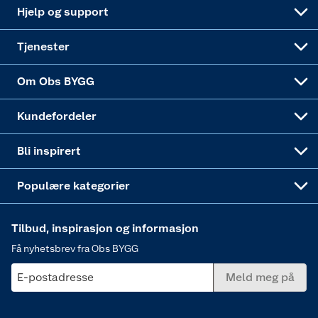
Leveringsalternativer
Nøkkelfiling
Samvirkelag
Coop Mastercard
Live-shopping
Maling
Hjelp og support
Alle tjenester
Virksomheten
Klikk og hent
DIY-prosjekter
Verktøy
Tjenester
Sponsorvirksomheten
Coop Bedriftskort
Hytte og beredskapsutstyr
Dører
Om Obs BYGG
Obs BYGG Montering
Gavetips
Vindu
Kundefordeler
Annonserte varer
Hjem, rengjøring og hvitevarer
Bli inspirert
Varme
Populære kategorier
Tilbud, inspirasjon og informasjon
Få nyhetsbrev fra Obs BYGG
E-postadresse
Meld meg på