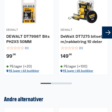
DEWALT
DEWALT
DEWALT DT7998T Bits
DeWalt DT7275 bitsett
PH2X5 50MM
m/nøkkelring 10 deler
☆
☆
☆
☆
☆
☆
☆
☆
☆
☆
(
0
)
(
0
)
99
00
149
00
På lager (+20)
På lager (+100)
På lager i 63 butikker
På lager i 65 butikker
Andre alternativer
Om oss