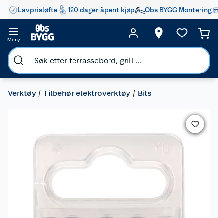
Lavprisløfte
120 dager åpent kjøp
Obs BYGG Montering
Meny
Verktøy
Tilbehør elektroverktøy
Bits