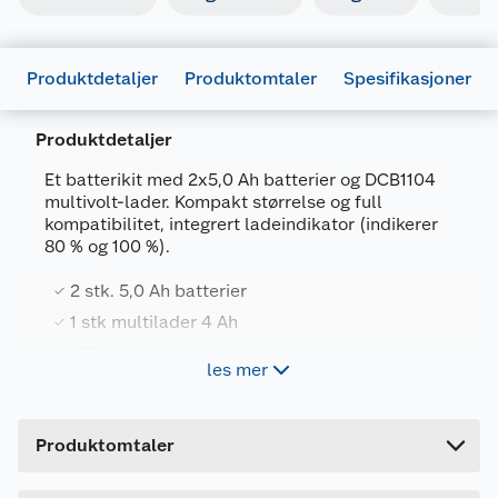
Produktdetaljer
Produktomtaler
Spesifikasjoner
Produktdetaljer
Et batterikit med 2x5,0 Ah batterier og DCB1104
multivolt-lader. Kompakt størrelse og full
Generelt
kompatibilitet, integrert ladeindikator (indikerer
80 % og 100 %).
Artikkelnummer
5035048790045
Leverandørens
DCB1104P2-
2 stk. 5,0 Ah batterier
artikkelnummer
QW
1 stk multilader 4 Ah
Forpakningsmål
LED ladeindikator for ladestatus
les mer
Bruttovekt
1.98 kg
DeWalt DCB1104P2 lader og batterier 18V 2x5 Ah.
Høyde
16.8 cm
Produktomtaler
Lengde
21.8 cm
2 stk 5,0 Amphere batterier DCB184, pluss
multivoltlader DCB1104 som lader batterier på
Bredde
15.4 cm