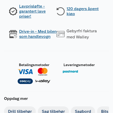
Lavprisløfte -
120 dagers åpent
garantert lave
kjøp
priser!
Gebyrfri faktura
Drive-in - Med bilen
som handlevogn
med Walley
Betalingsmetoder
Leveringsmetoder
Oppdag mer
Drill tilbehør
Sag tilbehør
Sagbord
Bits