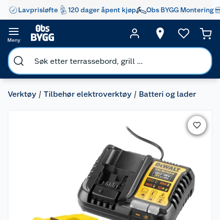
Lavprisløfte
120 dager åpent kjøp
Obs BYGG Montering
Meny
Verktøy
Tilbehør elektroverktøy
Batteri og lader