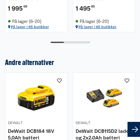
1 995
00
1 495
00
På lager (6-20)
På lager (6-20)
På lager i 65 butikker
På lager i 65 butikker
Andre alternativer
Om oss
Kundeservice
Nyheter
Butikker
Våre merkevarer
Kontakt oss
Våre kjeder
DEWALT
DEWALT
Retur- og angrerett
Kjøpsvilkår
Hageinspirasjon
DeWalt DCB184 18V
DeWalt DCB115D2 lader
5,0Ah batteri
og 2x2.0Ah batteri
Reklamasjon
Personvern