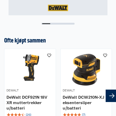
Ofte kjøpt sammen
DEWALT
DEWALT
DeWalt DCF921N 18V
DeWalt DCW210N-XJ
XR muttertrekker
eksentersliper
u/batteri
u/batteri
☆
☆
☆
☆
☆
☆
☆
☆
☆
☆
(
26
)
(
7
)