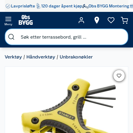
Lavprisløfte
120 dager åpent kjøp
Obs BYGG Montering
Meny
Verktøy
Håndverktøy
Unbrakonøkler