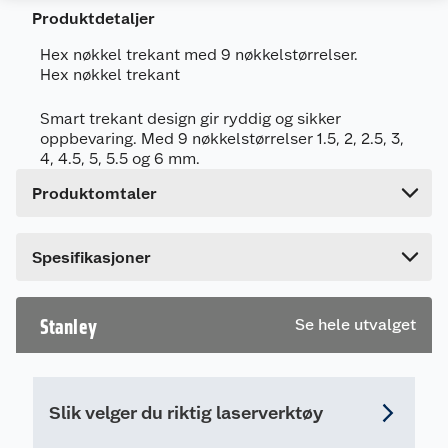
Generelt
Produktdetaljer
Artikkelnummer
3253560959357
Hex nøkkel trekant med 9 nøkkelstørrelser.
Leverandørens artikkelnummer
0-95-935
Hex nøkkel trekant
Forpakningsmål
Smart trekant design gir ryddig og sikker
Bruttovekt
0.222 kg
oppbevaring. Med 9 nøkkelstørrelser 1.5, 2, 2.5, 3,
4, 4.5, 5, 5.5 og 6 mm.
Høyde
18.5 cm
Produktomtaler
Lengde
2.8 cm
Bredde
10.9 cm
Dette produktet har ikke fått noen omtale ennå.
Spesifikasjoner
Hvis du kjøper produktet får du invitasjon til å gi
en omtale.
Stanley
Se hele utvalget
Slik velger du riktig laserverktøy