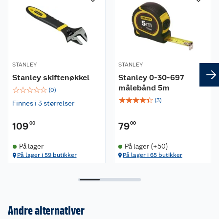
STANLEY
STANLEY
Stanley skiftenøkkel
Stanley 0-30-697
målebånd 5m
☆
☆
☆
☆
☆
(
0
)
☆
☆
☆
☆
☆
(
3
)
Finnes i 3 størrelser
109
00
79
00
På lager
På lager (+50)
På lager i 59 butikker
På lager i 65 butikker
Andre alternativer