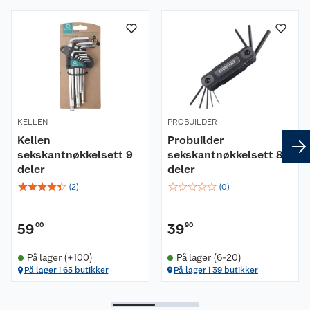
Om oss
Kundeservice
Nyheter
Butikker
Våre merkevarer
Kontakt oss
Våre kjeder
KELLEN
PROBUILDER
Kellen
Probuilder
Retur- og angrerett
Kjøpsvilkår
Hageinspirasjon
sekskantnøkkelsett 9
sekskantnøkkelsett 8
deler
deler
Reklamasjon
Personvern
Lavprisløfte
Oppussing med utemaling
☆
☆
☆
☆
☆
☆
☆
☆
☆
☆
(
2
)
(
0
)
Ofte stilte spørsmål
Cookies
Åpent kjøp
Oppussing med innemaling
59
00
39
90
Pakkesporing
Monteringstjenester
Ledige stillinger
Coop medlem
Grillens verden
Hage og utemiljø
På lager (+100)
På lager (6-20)
På lager i 65 butikker
På lager i 39 butikker
Leveringstid
Leie tilhenger
Bærekraft
Retur av el-avfall
Et varmere hjem
Gulv