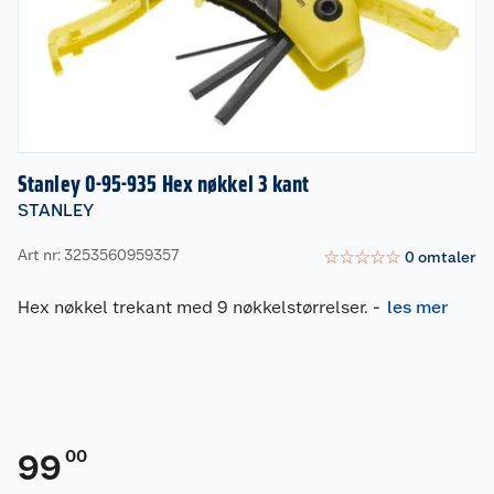
Stanley 0-95-935 Hex nøkkel 3 kant
STANLEY
Art nr: 3253560959357
☆
☆
☆
☆
☆
0
omtaler
Hex nøkkel trekant med 9 nøkkelstørrelser.
-
les mer
00
99