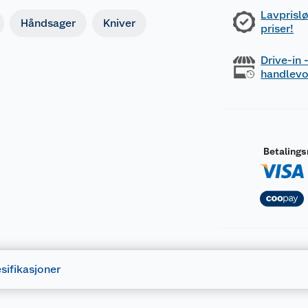
Lavprislø
Håndsager
Kniver
priser!
Drive-in
handlev
Betaling
sifikasjoner