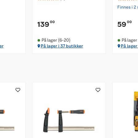
Finnes i 2 
00
00
139
59
På lager (6-20)
På lager
er
På lager i 37 butikker
På lager