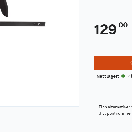
00
129
K
På
Nettlager
:
Finn alternativer 
ditt postnumme