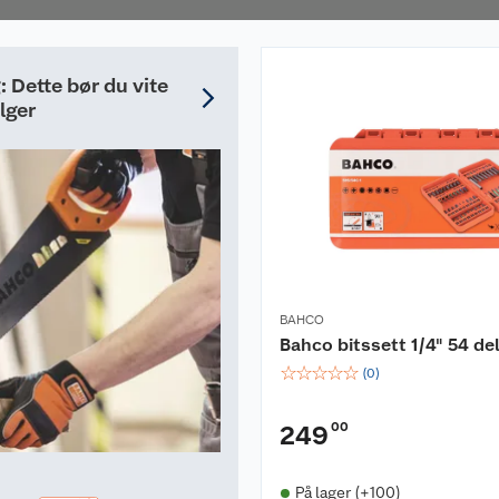
 Dette bør du vite
lger
BAHCO
Bahco bitssett 1/4" 54 de
☆
☆
☆
☆
☆
(
0
)
00
249
På lager (+100)