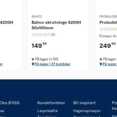
BAHCO
PROBUILDE
 420SH
Bahco skrutvinge 420SH
Probuild
50x100mm
☆
☆
☆
☆
☆
☆
☆
☆
☆
(
0
)
Finnes i 4 
00
00
149
249
På lager (+50)
På lager
er
På lager i 37 butikker
På lager
Obs BYGG
Kundefordeler
Bli inspirert
Po
ka
ss
Lavprisløfte
Hageinspirasjon
Ha