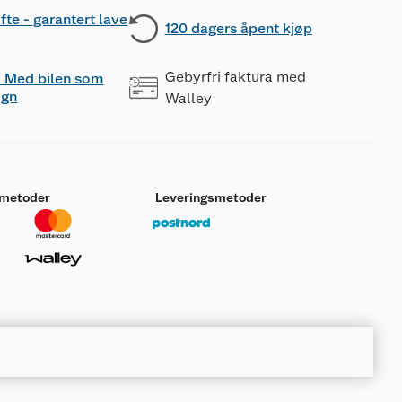
fte - garantert lave
120 dagers åpent kjøp
Gebyrfri faktura med
 - Med bilen som
ogn
Walley
smetoder
Leveringsmetoder