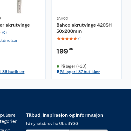
R
BAHCO
er skrutvinge
Bahco skrutvinge 420SH
50x200mm
☆
(
0
)
☆
☆
☆
☆
☆
(
1
)
størrelser
00
199
På lager (+20)
 i 36 butikker
På lager i 37 butikker
pulære
Tilbud, inspirasjon og informasjon
tegorier
Få nyhetsbrev fra Obs BYGG
ge og