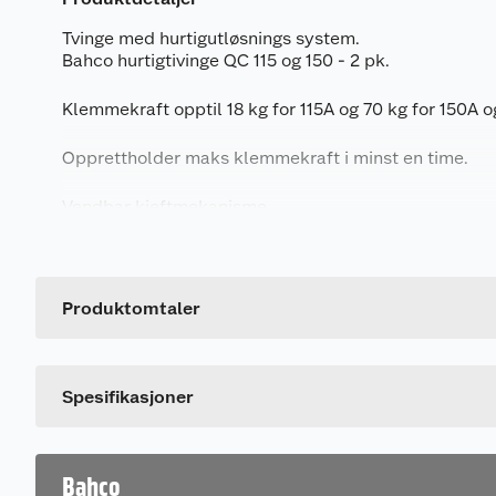
Tvinge med hurtigutløsnings system.
Bahco hurtigtivinge QC 115 og 150 - 2 pk.
Klemmekraft opptil 18 kg for 115A og 70 kg for 150A 
Opprettholder maks klemmekraft i minst en time.
Vendbar kjeftmekanisme.
Generelt
Lengde 230 mm for 115A og 305 mm for 150A.
Artikkelnummer
Leverandørens artikkelnummer
Produktomtaler
Størrelse
Spesifikasjoner
Bahco