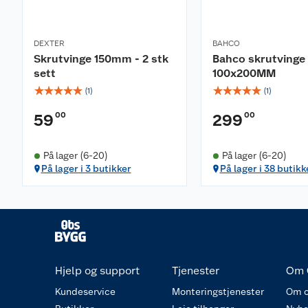
DEXTER
BAHCO
Skrutvinge 150mm - 2 stk
Bahco skrutvinge
sett
100x200MM
☆
☆
☆
☆
☆
☆
☆
☆
☆
☆
(
1
)
(
1
)
00
00
59
299
På lager (6-20)
På lager (6-20)
På lager i 3 butikker
På lager i 38 butikk
Hjelp og support
Tjenester
Om 
Kundeservice
Monteringstjenester
Om o