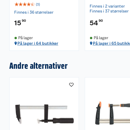
☆
☆
☆
☆
☆
(
3
)
Finnes i 2 varianter
Finnes i 37 størrelser
Finnes i 36 størrelser
90
90
15
54
På lager
På lager
På lager i 64 butikker
På lager i 65 butikk
Andre alternativer