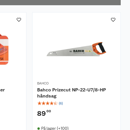
BAHCO
ler
Bahco Prizecut NP-22-U7/8-HP
håndsag
☆
☆
☆
☆
☆
(
6
)
00
89
På lager (+100)