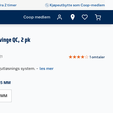
fra 2 timer
Kjøpeutbytte som Coop-medlem
Coop medlem
vinge QC, 2 pk
☆
☆
☆
☆
☆
21
1
omtaler
gutløsnings system.
-
les mer
15 MM
0 MM