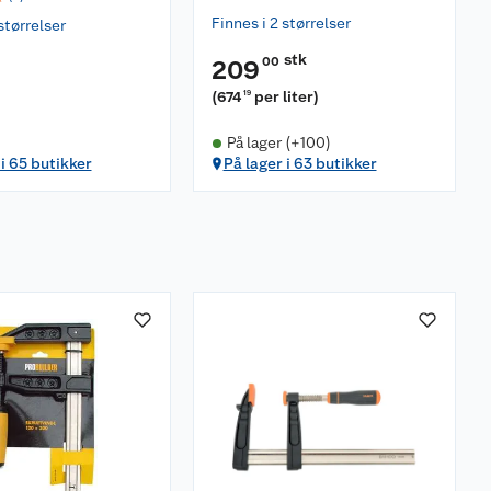
Finnes i 2 størrelser
størrelser
stk
00
209
(
674
per liter
)
19
På lager (+100)
 i 65 butikker
På lager i 63 butikker