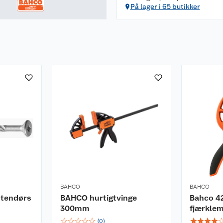
På lager i 65 butikker
BAHCO
BAHCO
utendørs
BAHCO hurtigtvinge
Bahco 4
300mm
fjærkle
☆
☆
☆
☆
☆
☆
☆
☆
☆
(
0
)