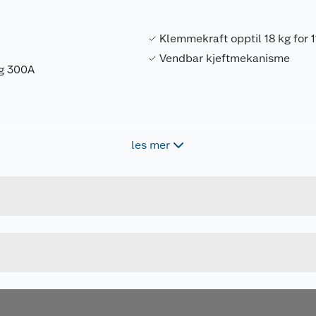
Klemmekraft opptil 18 kg for 1
Vendbar kjeftmekanisme
og 300A
les mer
Forpakningsmål
7314150460021
Bruttovekt
QC-115A-2P
Høyde
115 MM
Lengde
Bredde