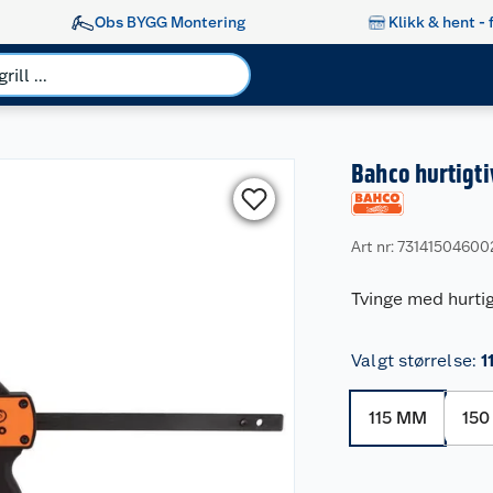
Obs BYGG Montering
Klikk & hent - 
Bahco hurtigti
Art nr: 73141504600
Tvinge med hurti
Valgt størrelse
:
1
115 MM
15