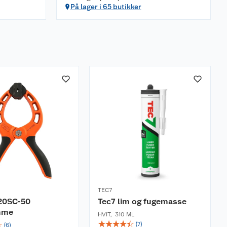
På lager i 65 butikker
TEC7
20SC-50
Tec7 lim og fugemasse
mme
HVIT
,
310 ML
☆
☆
☆
☆
☆
☆
(
7
)
(
6
)