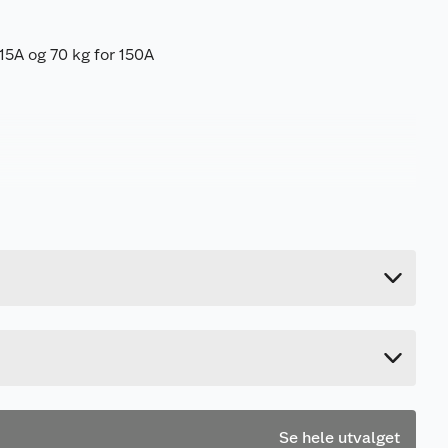
15A og 70 kg for 150A
0.18 kg
1.7 cm
32 cm
11 cm
Se hele utvalget