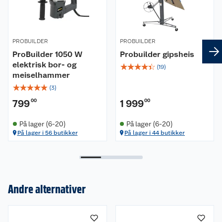
PROBUILDER
PROBUILDER
ProBuilder 1050 W
Probuilder gipsheis
elektrisk bor- og
☆
☆
☆
☆
☆
(
19
)
meiselhammer
☆
☆
☆
☆
☆
(
3
)
799
00
1 999
00
På lager (6-20)
På lager (6-20)
På lager i 56 butikker
På lager i 44 butikker
Andre alternativer
Om oss
Kundeservice
Nyheter