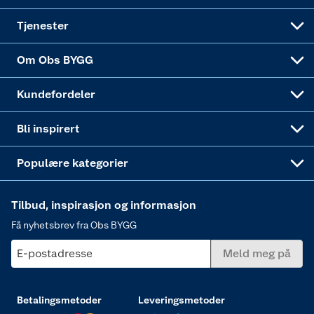
Alle tjenester
Virksomheten
Klikk og hent
DIY-prosjekter
Verktøy
Tjenester
Sponsorvirksomheten
Coop Bedriftskort
Hytte og beredskapsutstyr
Dører
Om Obs BYGG
Obs BYGG Montering
Gavetips
Vindu
Kundefordeler
Annonserte varer
Hjem, rengjøring og hvitevarer
Bli inspirert
Varme
Populære kategorier
Tilbud, inspirasjon og informasjon
Få nyhetsbrev fra Obs BYGG
E-postadresse
Meld meg på
Betalingsmetoder
Leveringsmetoder