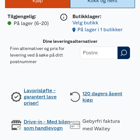
Kjøp
Klikk og hent
Tilgjengelig
:
Butikklager:
Velg butikk
På lager (6-20)
På lager i 1 butikker
Dine leveringsalternativer
Finn alternativer og pris for
levering ved å søke på ditt
postnummer
Lavprisløfte -
120 dagers åpent
garantert lave
kjøp
priser!
Gebyrfri faktura
Drive-in - Med bilen
som handlevogn
med Walley