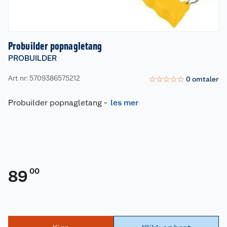
Probuilder popnagletang
PROBUILDER
Art nr: 5709386575212
☆
☆
☆
☆
☆
0
omtaler
Probuilder popnagletang
-
les mer
00
89