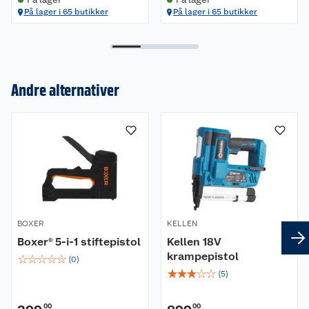
På lager i 65 butikker
På lager i 65 butikker
Andre alternativer
Om oss
Kundeservice
Nyheter
Butikker
Våre merkevarer
Kontakt oss
Våre kjeder
BOXER
KELLEN
Retur- og angrerett
Kjøpsvilkår
Hageinspirasjon
Boxer® 5-i-1 stiftepistol
Kellen 18V
krampepistol
☆
☆
☆
☆
☆
Reklamasjon
(
0
)
Personvern
Lavprisløfte
Oppussing med utemaling
☆
☆
☆
☆
☆
(
5
)
Ofte stilte spørsmål
Cookies
Åpent kjøp
Oppussing med innemaling
00
00