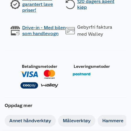
120 dagers åpent
garantert lave
kjøp
priser!
Gebyrfri faktura
Drive-in - Med bilen
som handlevogn
med Walley
Betalingsmetoder
Leveringsmetoder
Oppdag mer
Annet håndverktøy
Måleverktøy
Hammere