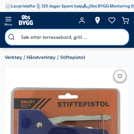
Lavprisløfte
120 dager åpent kjøp
Obs BYGG Montering
Meny
Verktøy
Håndverktøy
Stiftepistol