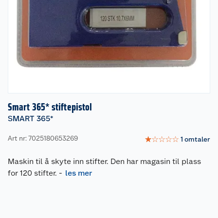
Smart 365* stiftepistol
SMART 365*
Art nr: 7025180653269
☆
☆
☆
☆
☆
1
omtaler
Maskin til å skyte inn stifter. Den har magasin til plass
for 120 stifter.
-
les mer