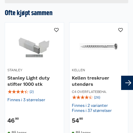
Ofte kjøpt sammen
STANLEY
KELLEN
Stanley Light duty
Kellen treskruer
stifter 1000 stk
utendørs
☆
☆
☆
☆
☆
(
2
)
C4 OVERFLATEBEHA.
☆
☆
☆
☆
☆
(
26
)
Finnes i 3 størrelser
Finnes i 2 varianter
Finnes i 37 størrelser
46
90
54
90
På lager
På lager