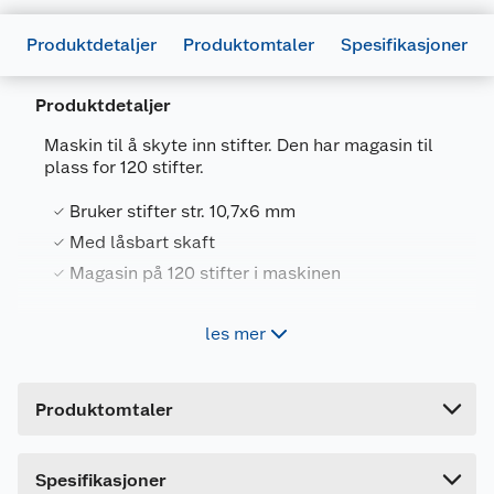
Produktdetaljer
Produktomtaler
Spesifikasjoner
Produktdetaljer
Maskin til å skyte inn stifter. Den har magasin til
plass for 120 stifter.
Generelt
Bruker stifter str. 10,7x6 mm
Artikkelnummer
7025180653269
Med låsbart skaft
Magasin på 120 stifter i maskinen
Leverandørens artikkelnummer
EWTW310
Forpakningsmål
les mer
Egenskaper
Bruttovekt
0.25 kg
Høyde
Sikkerhet: Med lås som skal vippes over
3 cm
Produktomtaler
skaftet når stifteren ikke er i bruk
Lengde
18.5 cm
Romslig magasin med plass til 120 stifter
Bredde
14.8 cm
Denne bruker stifter i størrelsen (LxH) 10,7x6
Spesifikasjoner
mm. Stifter må kjøpes separat,