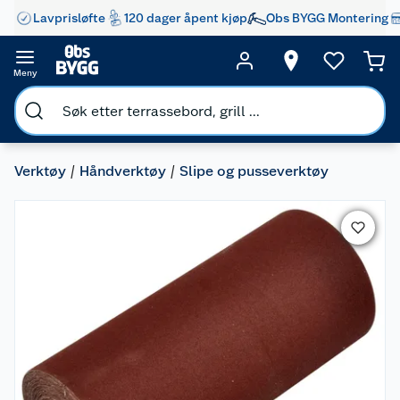
Lavprisløfte
120 dager åpent kjøp
Obs BYGG Montering
Meny
Verktøy
Håndverktøy
Slipe og pusseverktøy