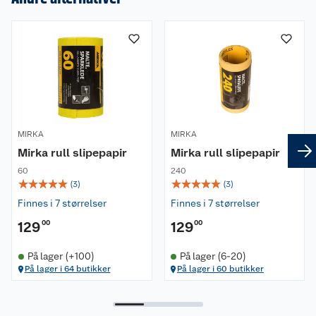
Om oss
Kundeservice
Nyheter
Butikker
Våre merkevarer
Kontakt oss
Våre kjeder
MIRKA
MIRKA
Retur- og angrerett
Kjøpsvilkår
Hageinspirasjon
Mirka rull slipepapir
Mirka rull slipepapir
60
240
Reklamasjon
Personvern
Lavprisløfte
Oppussing med utemaling
☆
☆
☆
☆
☆
☆
☆
☆
☆
☆
(
3
)
(
3
)
Finnes i 7 størrelser
Finnes i 7 størrelser
Ofte stilte spørsmål
Cookies
Åpent kjøp
Oppussing med innemaling
129
00
129
00
Pakkesporing
Monteringstjenester
Ledige stillinger
Coop medlem
Grillens verden
Hage og utemiljø
På lager (+100)
På lager (6-20)
På lager i 64 butikker
På lager i 60 butikker
Leveringstid
Leie tilhenger
Bærekraft
Retur av el-avfall
Et varmere hjem
Gulv
Betalingsalternativer
Leie verktøy
Sikkerhetsdatablad
Drive in
Tips og råd
Trelast og byggevarer