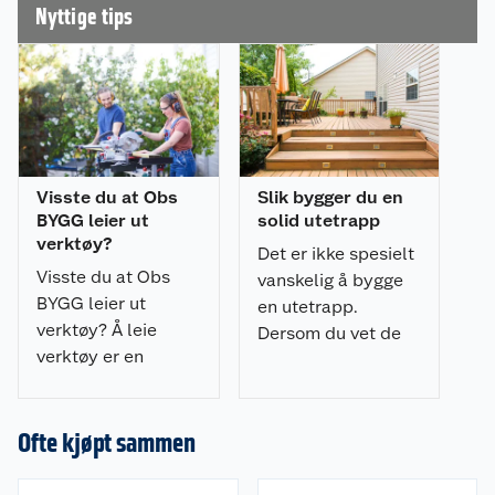
(f.eks. korning 180–240) som gir en jevnere
Nyttige tips
overflate før maling, lakk eller beis.
Visste du at Obs
Slik bygger du en
BYGG leier ut
solid utetrapp
verktøy?
Det er ikke spesielt
Visste du at Obs
vanskelig å bygge
BYGG leier ut
en utetrapp.
verktøy? Å leie
Dersom du vet de
verktøy er en
grunnleggende
rimelig og effektiv
teknikkene, kan du
måte å få jobben
fint klare det på
gjort. Les mer om
Ofte kjøpt sammen
egenhånd.
hvordan du leier.