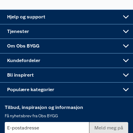
Leveringsalternativer
Nøkkelfiling
Samvirkelag
Coop Mastercard
Live-shopping
Maling
Hjelp og support
Alle tjenester
Virksomheten
Klikk og hent
DIY-prosjekter
Verktøy
Tjenester
Sponsorvirksomheten
Coop Bedriftskort
Hytte og beredskapsutstyr
Dører
Om Obs BYGG
Obs BYGG Montering
Gavetips
Vindu
Kundefordeler
Annonserte varer
Hjem, rengjøring og hvitevarer
Bli inspirert
Varme
Populære kategorier
Tilbud, inspirasjon og informasjon
Få nyhetsbrev fra Obs BYGG
E-postadresse
Meld meg på