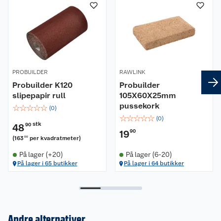
PROBUILDER
RAWLINK
Probuilder K120
Probuilder
slipepapir rull
105X60X25mm
pussekork
☆
☆
☆
☆
☆
(
0
)
☆
☆
☆
☆
☆
(
0
)
stk
48
90
19
90
(
163
per kvadratmeter
)
00
På lager (+20)
På lager (6-20)
På lager i 65 butikker
På lager i 64 butikker
Andre alternativer