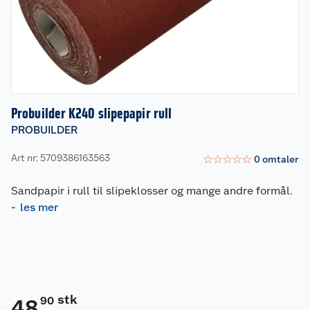
Probuilder K240 slipepapir rull
PROBUILDER
Art nr: 5709386163563
☆
☆
☆
☆
☆
0
omtaler
Sandpapir i rull til slipeklosser og mange andre formål.
-
les mer
stk
90
48