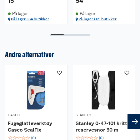
15
54
På lager
På lager
På lager i 64 butikker
På lager i 65 butikker
Andre alternativer
Om oss
Kundeservice
Nyheter
Butikker
Våre merkevarer
Kontakt oss
Våre kjeder
CASCO
STANLEY
Retur- og angrerett
Kjøpsvilkår
Hageinspirasjon
Fugeglatteverktøy
Stanley 0-47-101 kritt
Casco SealFix
reservesnor 30 m
Reklamasjon
Personvern
Lavprisløfte
Oppussing med utemaling
☆
☆
☆
☆
☆
☆
☆
☆
☆
☆
(
0
)
(
0
)