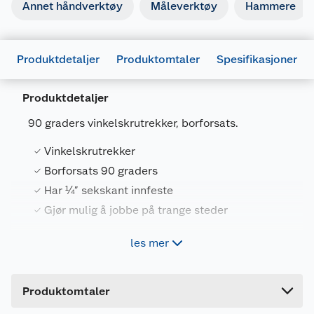
Annet håndverktøy
Måleverktøy
Hammere
Produktdetaljer
Produktomtaler
Spesifikasjoner
Produktdetaljer
90 graders vinkelskrutrekker, borforsats.
Vinkelskrutrekker
Generelt
Borforsats 90 graders
Artikkelnummer
5709386666880
Har ¼” sekskant innfeste
Leverandørens artikkelnummer
66688
Gjør mulig å jobbe på trange steder
Forpakningsmål
les mer
Har 1/4'' sekskant innfeste. Adapter til arbeid på
Bruttovekt
0.314 kg
vanskelig tilgjengelige steder. Kun 2" brei. Brukes
Høyde
20.5 cm
sammen med batterimaskiner.
Produktomtaler
Lengde
3.5 cm