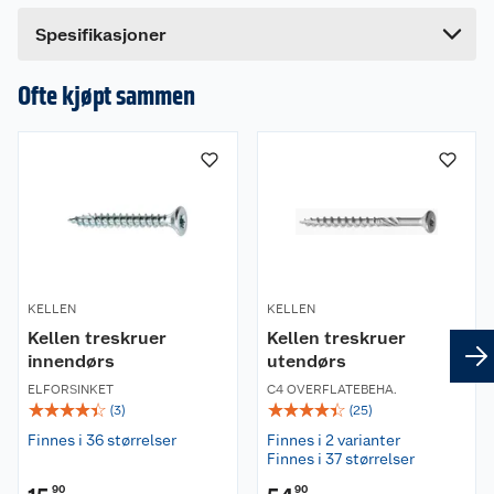
Bredde
14.5 cm
Spesifikasjoner
Ofte kjøpt sammen
KELLEN
KELLEN
Kellen treskruer
Kellen treskruer
innendørs
utendørs
ELFORSINKET
C4 OVERFLATEBEHA.
☆
☆
☆
☆
☆
☆
☆
☆
☆
☆
(
3
)
(
25
)
Finnes i 36 størrelser
Finnes i 2 varianter
Finnes i 37 størrelser
90
90