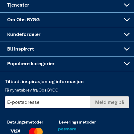
Alle tjenester
Virksomheten
Klikk og hent
DIY-prosjekter
Verktøy
Tjenester
Sponsorvirksomheten
Coop Bedriftskort
Hytte og beredskapsutstyr
Dører
Om Obs BYGG
Obs BYGG Montering
Gavetips
Vindu
Kundefordeler
Annonserte varer
Hjem, rengjøring og hvitevarer
Bli inspirert
Varme
Populære kategorier
Tilbud, inspirasjon og informasjon
Få nyhetsbrev fra Obs BYGG
E-postadresse
Meld meg på
Betalingsmetoder
Leveringsmetoder