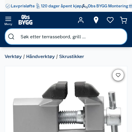
Lavprisløfte
120 dager åpent kjøp
Obs BYGG Montering
Meny
Verktøy
Håndverktøy
Skrustikker