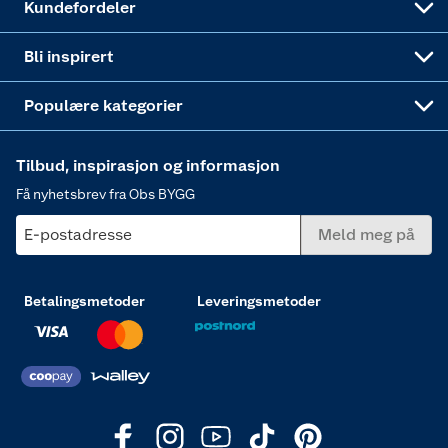
Kundefordeler
Annonserte varer
Hjem, rengjøring og hvitevarer
Bli inspirert
Varme
Populære kategorier
Tilbud, inspirasjon og informasjon
Få nyhetsbrev fra Obs BYGG
E-postadresse
Meld meg på
Betalingsmetoder
Leveringsmetoder