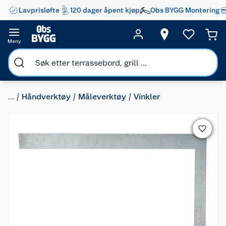
Lavprisløfte
120 dager åpent kjøp
Obs BYGG Montering
Meny
...
Håndverktøy
Måleverktøy
Vinkler