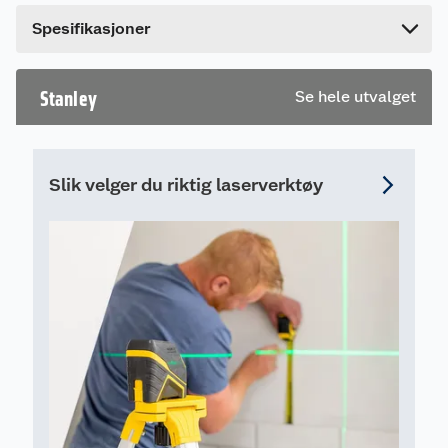
taktekkingskalkulasjoner og også utforming av
Bredde
40.5 cm
trapper. Laget av herdet stål. Polert, klar
Spesifikasjoner
beskyttende overflate.
Stanley
Se hele utvalget
Slik velger du riktig laserverktøy