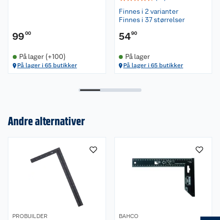
Finnes i 2 varianter
Finnes i 37 størrelser
99
00
54
90
På lager (+100)
På lager
På lager i 65 butikker
På lager i 65 butikker
Andre alternativer
Om oss
Kundeservice
Nyheter
Butikker
Våre merkevarer
Kontakt oss
Våre kjeder
PROBUILDER
BAHCO