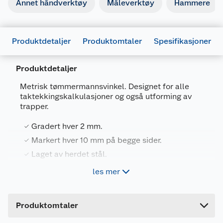
Annet håndverktøy
Måleverktøy
Hammere
Produktdetaljer
Produktomtaler
Spesifikasjoner
Produktdetaljer
Metrisk tømmermannsvinkel. Designet for alle
taktekkingskalkulasjoner og også utforming av
Generelt
trapper.
Artikkelnummer
3253561455308
Gradert hver 2 mm.
Leverandørens artikkelnummer
1-45-530
Markert hver 10 mm på begge sider.
Størrelse
60 CM
Laget av herdet stål.
Forpakningsmål
Polert, klar beskyttende overflate.
les mer
Bruttovekt
0.8 kg
Høyde
0.2 cm
Stanley tømmermannsvinkel 1-45-530. Metrisk
Produktomtaler
tømmermannsvinkel. Gradert hver 2 mm. Markert
Lengde
61 cm
hver 10 mm på begge sider. Designet for alle