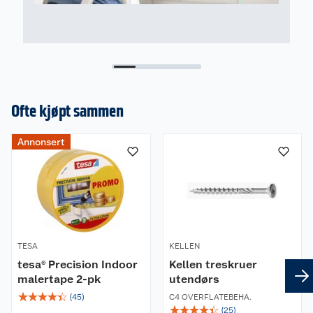
Ofte kjøpt sammen
Annonsert
TESA
KELLEN
tesa® Precision Indoor
Kellen treskruer
malertape 2-pk
utendørs
☆
☆
☆
☆
☆
(
45
)
C4 OVERFLATEBEHA.
☆
☆
☆
☆
☆
(
25
)