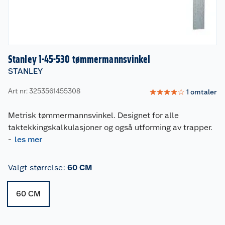
Stanley 1-45-530 tømmermannsvinkel
STANLEY
Art nr: 3253561455308
☆
☆
☆
☆
☆
1
omtaler
Metrisk tømmermannsvinkel. Designet for alle
taktekkingskalkulasjoner og også utforming av trapper.
-
les mer
Valgt størrelse
:
60 CM
60 CM