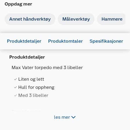
Oppdag mer
Annet håndverktøy
Måleverktøy
Hammere
Produktdetaljer
Produktomtaler
Spesifikasjoner
Produktdetaljer
Max Vater torpedo med 3 libeller
Liten og lett
Generelt
Hull for oppheng
Artikkelnummer
5709386527846
Med 3 libeller
Leverandørens artikkelnummer
52784
Torpedo vater
Forpakningsmål
les mer
Str: 22,8 x 3,8 x 1,7 cm
Bruttovekt
0.073 kg
Vekt: 59,5 g
Med 3 libeller