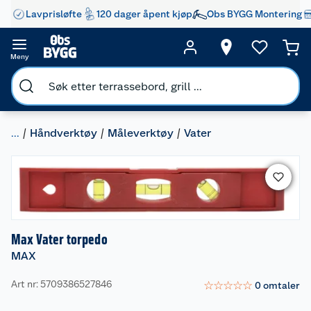
Lavprisløfte
120 dager åpent kjøp
Obs BYGG Montering
Meny
...
Håndverktøy
Måleverktøy
Vater
Max Vater torpedo
MAX
Art nr: 5709386527846
☆
☆
☆
☆
☆
0
omtaler