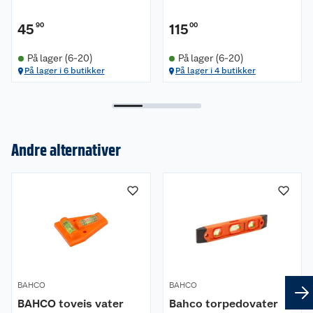
45
90
115
00
På lager (6-20)
På lager (6-20)
På lager i 6 butikker
På lager i 4 butikker
Om oss
Andre alternativer
Kundeservice
Nyheter
Butikker
Våre merkevarer
Kontakt oss
Våre kjeder
Retur- og angrerett
Kjøpsvilkår
Hageinspirasjon
BAHCO
BAHCO
BAHCO toveis vater
Bahco torpedovater
Reklamasjon
Personvern
Lavprisløfte
Oppussing med utemaling