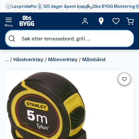
Lavprisløfte
120 dager åpent kjøp
Obs BYGG Montering
Meny
...
Håndverktøy
Måleverktøy
Målebånd