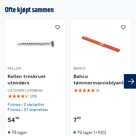
Ofte kjøpt sammen
KELLEN
BAHCO
Kellen treskruer
Bahco
utendørs
tømmermannsblyant
☆
☆
☆
☆
☆
C4 OVERFLATEBEHA.
(
1
)
☆
☆
☆
☆
☆
(
25
)
Finnes i 2 varianter
Finnes i 37 størrelser
54
90
7
90
På lager
På lager (+100)