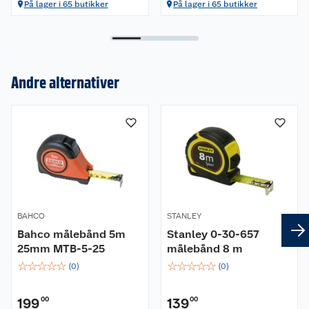
På lager i 65 butikker
På lager i 65 butikker
Andre alternativer
Om oss
Kundeservice
Nyheter
Butikker
Våre merkevarer
Kontakt oss
Våre kjeder
BAHCO
STANLEY
Retur- og angrerett
Kjøpsvilkår
Hageinspirasjon
Bahco målebånd 5m
Stanley 0-30-657
25mm MTB-5-25
målebånd 8 m
Reklamasjon
Personvern
Lavprisløfte
Oppussing med utemaling
☆
☆
☆
☆
☆
☆
☆
☆
☆
☆
(
0
)
(
0
)
Ofte stilte spørsmål
Cookies
Åpent kjøp
Oppussing med innemaling
199
00
139
00