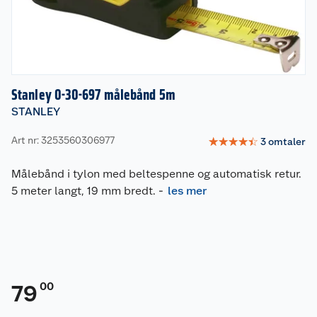
Stanley 0-30-697 målebånd 5m
STANLEY
Art nr: 3253560306977
☆
☆
☆
☆
☆
3
omtaler
Målebånd i tylon med beltespenne og automatisk retur.
5 meter langt, 19 mm bredt.
-
les mer
00
79