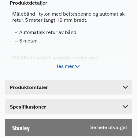
Produktdetaljer
Målebånd i tylon med beltespenne og automatisk
retur. 5 meter langt, 19 mm bredt.
Generelt
Automatisk retur av bånd
Artikkelnummer
3253560306977
5 meter
Leverandørens artikkelnummer
0-30-697
Målbånd i tylon i kompakt design med
Forpakningsmål
beltespenne og automatisk retur. 5 meter langt,
les mer
19 mm bredt.
Bruttovekt
0.204 kg
Høyde
4.2 cm
Produktomtaler
Lengde
14.6 cm
Bredde
8.8 cm
Spesifikasjoner
Stanley
Se hele utvalget