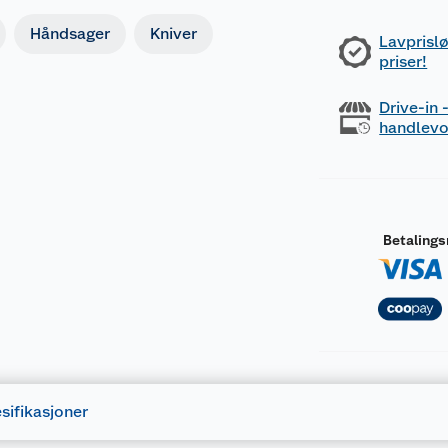
Håndsager
Kniver
Lavprislø
priser!
Drive-in
handlev
Betaling
sifikasjoner