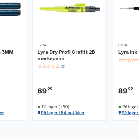
LYRA
LYRA
1-3MM
Lyra Dry Profi Grafitt 2B
Lyra ink
merkepenn
☆
☆
☆
☆
☆
☆
☆
☆
☆
(
0
)
00
00
89
89
På lager (+50)
På lager
er
På lager i 64 butikker
På lager