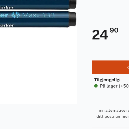
90
24
K
Tilgjengelig
:
På lager (+50
Finn alternativer 
ditt postnumme