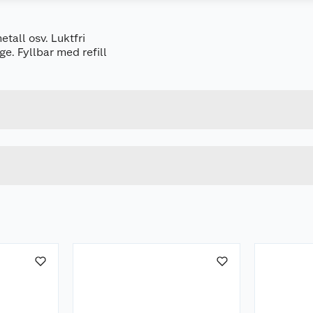
tall osv. Luktfri
ge. Fyllbar med refill
Forpakningsmål
4004675006493
Bruttovekt
7400113301
Høyde
SVART
Lengde
u kjøper produktet får du invitasjon til å gi en omtale.
Bredde