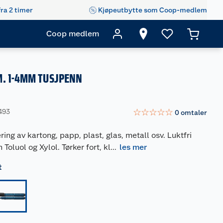
fra 2 timer
Kjøpeutbytte som Coop-medlem
Coop medlem
M. 1-4MM TUSJPENN
☆
☆
☆
☆
☆
493
0
omtaler
ng av kartong, papp, plast, glas, metall osv. Luktfri
Toluol og Xylol. Tørker fort, kl
...
les mer
t