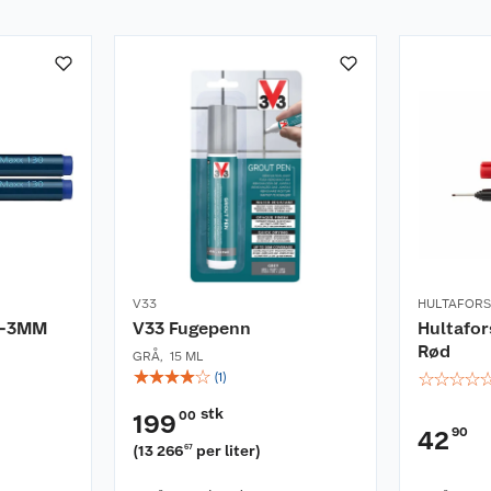
V33
HULTAFORS
1-3MM
V33 Fugepenn
Hultafo
Rød
GRÅ
,
15 ML
☆
☆
☆
☆
☆
☆
☆
☆
☆
(
1
)
stk
00
199
90
42
(
13 266
per liter
)
67