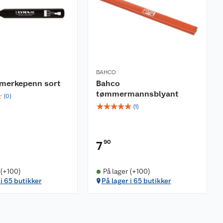
BAHCO
 merkepenn sort
Bahco
tømmermannsblyant
☆
(
0
)
☆
☆
☆
☆
☆
(
1
)
90
7
 (+100)
På lager (+100)
 i 65 butikker
På lager i 65 butikker