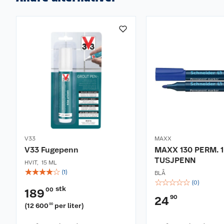
V33
MAXX
V33 Fugepenn
MAXX 130 PERM. 
TUSJPENN
HVIT
,
15 ML
☆
☆
☆
☆
☆
(
1
)
BLÅ
☆
☆
☆
☆
☆
(
0
)
stk
00
189
90
24
(
12 600
per liter
)
00