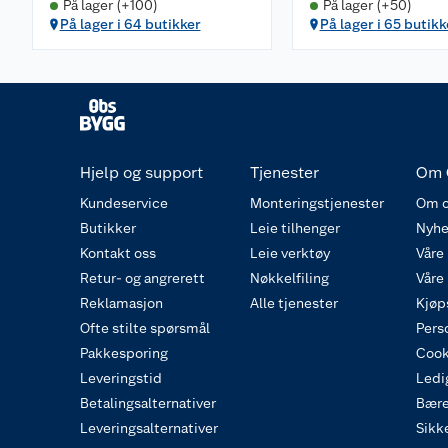
På lager (+100)
På lager (+50)
På lager i 64 butikker
På lager i 65 butikk
Hjelp og support
Tjenester
Om 
Kundeservice
Monteringstjenester
Om o
Butikker
Leie tilhenger
Nyhe
Kontakt oss
Leie verktøy
Våre
Retur- og angrerett
Nøkkelfiling
Våre
Reklamasjon
Alle tjenester
Kjøp
Ofte stilte spørsmål
Pers
Pakkesporing
Cook
Leveringstid
Ledig
Betalingsalternativer
Bære
Leveringsalternativer
Sikk