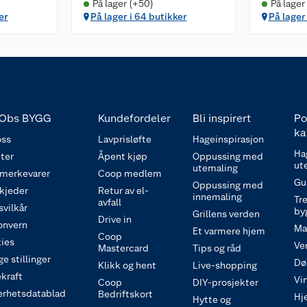
På lager (+50)
På lager
er
På lager i 64 butikker
På lager 
Obs BYGG
Kundefordeler
Bli inspirert
Po
ka
ss
Lavprisløfte
Hageinspirasjon
Ha
ter
Åpent kjøp
Oppussing med
ut
utemaling
 merkevarer
Coop medlem
Gu
Oppussing med
 kjeder
Retur av el-
innemaling
Tre
avfall
svilkår
by
Grillens verden
Drive in
onvern
Ma
Et varmere hjem
Coop
ies
Ve
Mastercard
Tips og råd
e stillinger
Dø
Klikk og hent
Live-shopping
kraft
Vi
Coop
DIY-prosjekter
erhetsdatablad
Bedriftskort
Hj
Hytte og