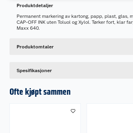
Produktdetaljer
Permanent markering av kartong, papp, plast, glas, me
CAP-OFF INK uten Toluol og Xylol. Tørker fort, klar far
Generelt
Maxx 640.
Artikkelnummer
Leverandørens artikkelnummer
Produktomtaler
Farge
Dette produktet har ikke fått noen omtale ennå. Hvis d
Spesifikasjoner
Ofte kjøpt sammen