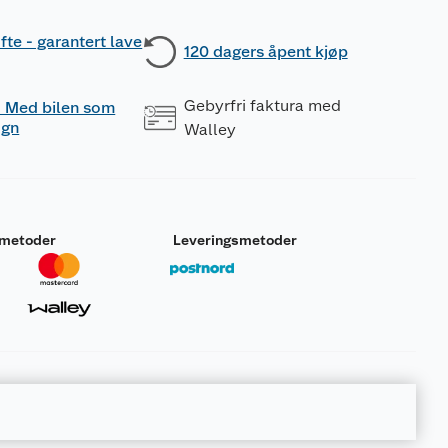
fte - garantert lave
120 dagers åpent kjøp
Gebyrfri faktura med
 - Med bilen som
ogn
Walley
smetoder
Leveringsmetoder