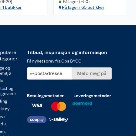
 (6-20)
På lager (+50)
i 1 butikker
På lager i 65 butikker
pulære
Tilbud, inspirasjon og informasjon
tegorier
Få nyhetsbrev fra Obs BYGG
ge og
E-postadresse
Meld meg på
emiljø
lv
last og
ggevarer
Betalingsmetoder
Leveringsmetoder
ling
rktøy
rer
ndu
em,