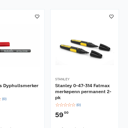
STANLEY
rs Dyphullsmerker
Stanley 0-47-314 Fatmax
merkepenn permanent 2-
pk
☆
(
0
)
☆
☆
☆
☆
☆
(
0
)
00
59