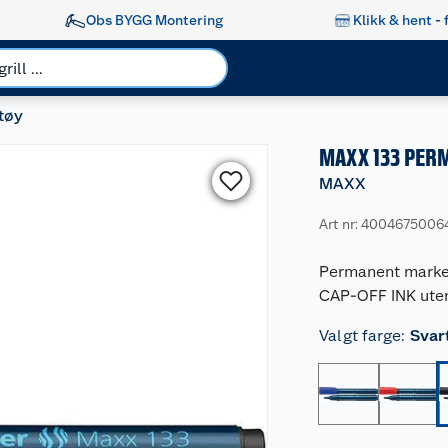
Obs BYGG Montering
Klikk & hent - 
tøy
MAXX 133 PER
MAXX
Art nr: 4004675006
Permanent markeri
CAP-OFF INK uten 
Valgt farge
:
Svar