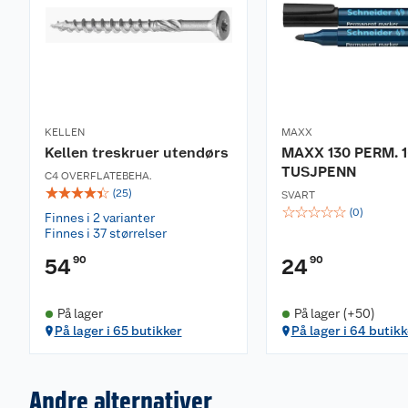
KELLEN
MAXX
Kellen treskruer utendørs
MAXX 130 PERM. 
TUSJPENN
C4 OVERFLATEBEHA.
☆
☆
☆
☆
☆
(
25
)
SVART
☆
☆
☆
☆
☆
(
0
)
Finnes i 2 varianter
Finnes i 37 størrelser
90
90
54
24
På lager
På lager (+50)
På lager i 65 butikker
På lager i 64 butikk
Andre alternativer