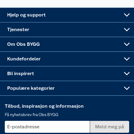
Leveringsalternativer
Nøkkelfiling
Samvirkelag
Coop Mastercard
Live-shopping
Maling
Hjelp og support
Alle tjenester
Virksomheten
Klikk og hent
DIY-prosjekter
Verktøy
Tjenester
Sponsorvirksomheten
Coop Bedriftskort
Hytte og beredskapsutstyr
Dører
Om Obs BYGG
Obs BYGG Montering
Gavetips
Vindu
Kundefordeler
Annonserte varer
Hjem, rengjøring og hvitevarer
Bli inspirert
Varme
Populære kategorier
Tilbud, inspirasjon og informasjon
Få nyhetsbrev fra Obs BYGG
E-postadresse
Meld meg på