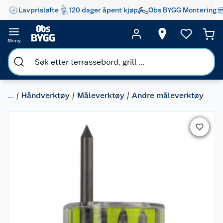
Lavprisløfte
120 dager åpent kjøp
Obs BYGG Montering
Meny
...
Håndverktøy
Måleverktøy
Andre måleverktøy