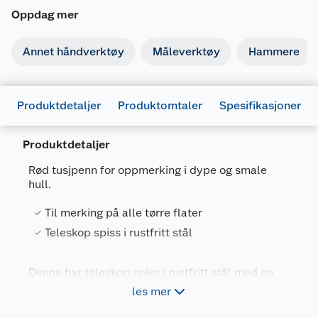
Oppdag mer
Annet håndverktøy
Måleverktøy
Hammere
Produktdetaljer
Produktomtaler
Spesifikasjoner
Produktdetaljer
Rød tusjpenn for oppmerking i dype og smale
hull.
Generelt
Til merking på alle tørre flater
Artikkelnummer
4084900406700
Teleskop spiss i rustfritt stål
Leverandørens artikkelnummer
7404480017
Denne har teleskop spiss i rustfritt stål med en
Forpakningsmål
diameter på 1,5 mm så man kommer enkelt
les mer
igjennom konsoller for et evnt. skurehull.
Bruttovekt
0.02 kg