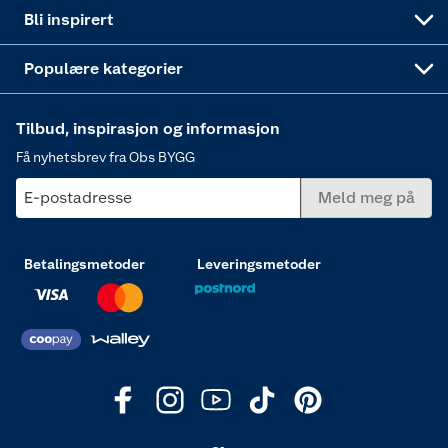
Annonserte varer
Hjem, rengjøring og hvitevarer
Bli inspirert
Varme
Populære kategorier
Tilbud, inspirasjon og informasjon
Få nyhetsbrev fra Obs BYGG
E-postadresse
Meld meg på
Betalingsmetoder
Leveringsmetoder