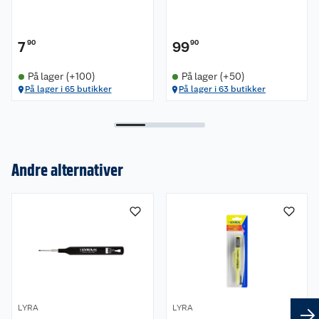
7
90
99
90
På lager (+100)
På lager (+50)
På lager i 65 butikker
På lager i 63 butikker
Om oss
Andre alternativer
Kundeservice
Nyheter
Butikker
Våre merkevarer
Kontakt oss
Våre kjeder
Retur- og angrerett
Kjøpsvilkår
Hageinspirasjon
LYRA
LYRA