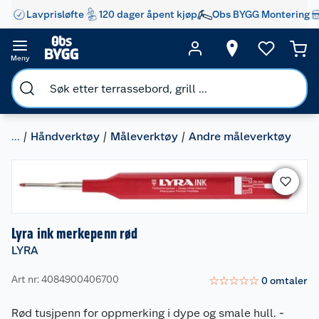
Lavprisløfte
120 dager åpent kjøp
Obs BYGG Montering
Meny
...
Håndverktøy
Måleverktøy
Andre måleverktøy
Lyra ink merkepenn rød
LYRA
Art nr: 4084900406700
☆
☆
☆
☆
☆
0
omtaler
Rød tusjpenn for oppmerking i dype og smale hull.
-