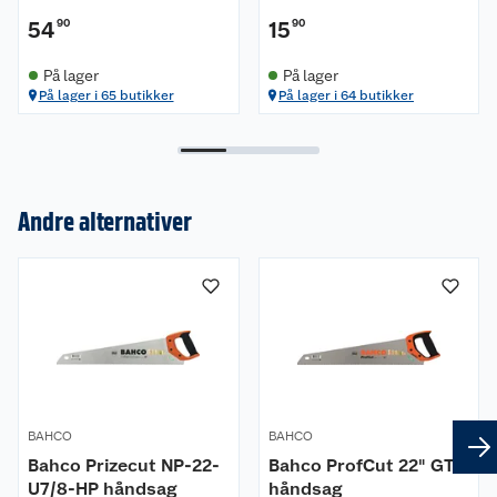
54
90
15
90
På lager
På lager
På lager i 65 butikker
På lager i 64 butikker
Om oss
Andre alternativer
Kundeservice
Nyheter
Butikker
Våre merkevarer
Kontakt oss
Våre kjeder
Retur- og angrerett
Kjøpsvilkår
Hageinspirasjon
BAHCO
BAHCO
Bahco Prizecut NP-22-
Bahco ProfCut 22" GT7
Reklamasjon
Personvern
Lavprisløfte
Oppussing med utemaling
U7/8-HP håndsag
håndsag