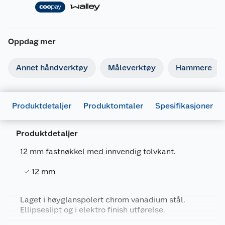
Oppdag mer
Annet håndverktøy
Måleverktøy
Hammere
Produktdetaljer
Produktomtaler
Spesifikasjoner
Produktdetaljer
12 mm fastnøkkel med innvendig tolvkant.
12 mm
Generelt
Artikkelnummer
5709386568511
Laget i høyglanspolert chrom vanadium stål.
Ellipseslipt og i elektro finish utførelse.
Leverandørens artikkelnummer
56851