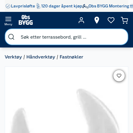
Lavprisløfte
120 dager åpent kjøp
Obs BYGG Montering
Meny
Verktøy
Håndverktøy
Fastnøkler