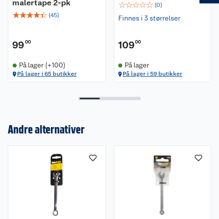
malertape 2-pk
☆
☆
☆
☆
☆
(
0
)
☆
☆
☆
☆
☆
(
45
)
Finnes i 3 størrelser
99
00
109
00
På lager (+100)
På lager
På lager i 65 butikker
På lager i 59 butikker
Andre alternativer
Om oss
Kundeservice
Nyheter
Butikker
Våre merkevarer
Kontakt oss
Våre kjeder