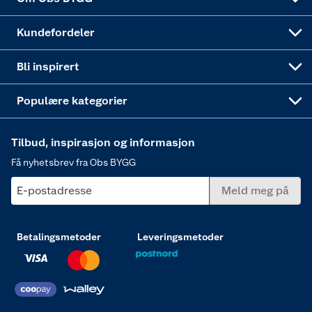
Obs BYGG Montering
Gavetips
Vindu
Kundefordeler
Annonserte varer
Hjem, rengjøring og hvitevarer
Bli inspirert
Varme
Populære kategorier
Tilbud, inspirasjon og informasjon
Få nyhetsbrev fra Obs BYGG
E-postadresse
Meld meg på
Betalingsmetoder
Leveringsmetoder