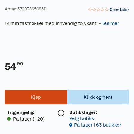
Art nr: 5709386568511
☆
☆
☆
☆
☆
0
omtaler
12 mm fastnøkkel med innvendig tolvkant.
-
les mer
90
54
Kjøp
Klikk og hent
Tilgjengelig
:
Butikklager:
Velg butikk
På lager (+20)
På lager i 63 butikker