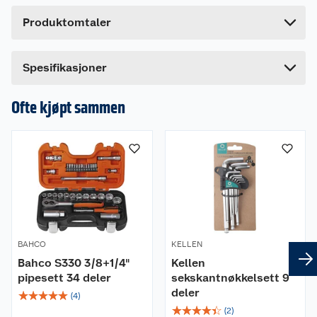
Høyde
29.2 cm
Produktomtaler
Lengde
4.5 cm
Bredde
12.5 cm
Dette produktet har ikke fått noen omtale ennå.
Spesifikasjoner
Hvis du kjøper produktet får du invitasjon til å gi
en omtale.
Ofte kjøpt sammen
BAHCO
KELLEN
Bahco S330 3/8+1/4"
Kellen
pipesett 34 deler
sekskantnøkkelsett 9
deler
☆
☆
☆
☆
☆
(
4
)
☆
☆
☆
☆
☆
(
2
)