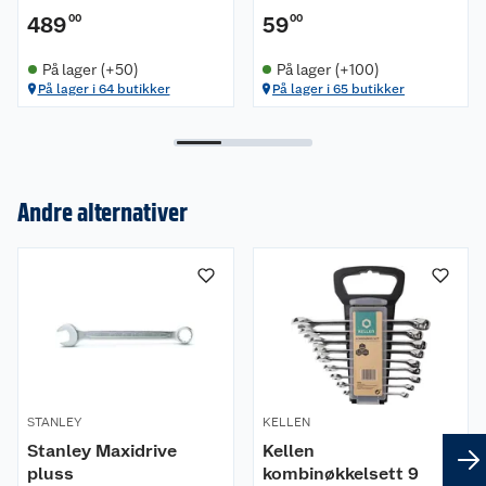
489
00
59
00
På lager (+50)
På lager (+100)
På lager i 64 butikker
På lager i 65 butikker
Andre alternativer
Om oss
Kundeservice
Nyheter
Butikker
Våre merkevarer
Kontakt oss
Våre kjeder
STANLEY
KELLEN
Stanley Maxidrive
Kellen
Retur- og angrerett
Kjøpsvilkår
Hageinspirasjon
pluss
kombinøkkelsett 9