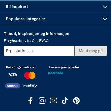
Annonserte varer
Hjem, rengjøring og hvitevarer
Bli inspirert
Varme
Populære kategorier
Tilbud, inspirasjon og informasjon
Få nyhetsbrev fra Obs BYGG
E-postadresse
Meld meg på
Betalingsmetoder
Leveringsmetoder