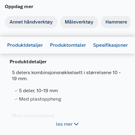
Oppdag mer
Annet håndverktøy
Måleverktøy
Hammere
Produktdetaljer
Produktomtaler
Spesifikasjoner
Produktdetaljer
5 delers kombinsjonsnøkkelsett i størrelsene 10 -
19 mm.
Generelt
5 deler, 10-19 mm
Artikkelnummer
5709386563967
Med plastoppheng
Leverandørens artikkelnummer
56396
Med plastoppheng.
Forpakningsmål
les mer
Bruttovekt
0.725 kg