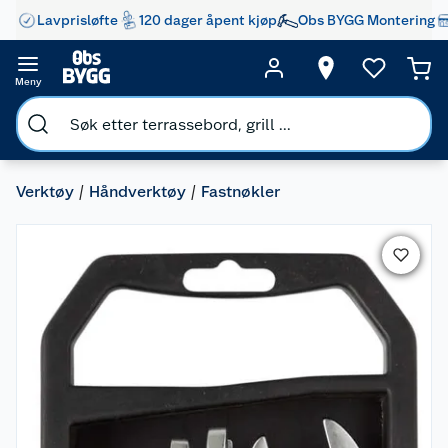
Lavprisløfte
120 dager åpent kjøp
Obs BYGG Montering
Meny
Verktøy
Håndverktøy
Fastnøkler