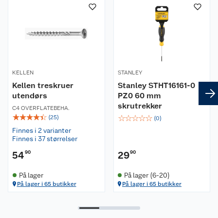
KELLEN
STANLEY
Kellen treskruer
Stanley STHT16161-0
utendørs
PZ0 60 mm
skrutrekker
C4 OVERFLATEBEHA.
☆
☆
☆
☆
☆
☆
☆
☆
☆
☆
(
25
)
(
0
)
Finnes i 2 varianter
Finnes i 37 størrelser
54
90
29
90
På lager
På lager (6-20)
På lager i 65 butikker
På lager i 65 butikker