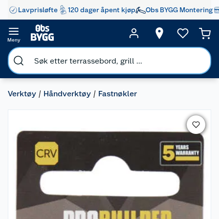
Lavprisløfte
120 dager åpent kjøp
Obs BYGG Montering
Meny
Verktøy
Håndverktøy
Fastnøkler