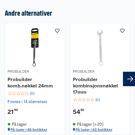
Andre alternativer
Om oss
Kundeservice
Nyheter
Butikker
Våre merkevarer
Kontakt oss
Våre kjeder
PROBUILDER
PROBUILDER
Retur- og angrerett
Kjøpsvilkår
Hageinspirasjon
Probuilder
Probuilder
komb.nøkkel 24mm
kombinsjonsnøkkel
Reklamasjon
Personvern
Lavprisløfte
Oppussing med utemaling
17mm
☆
☆
☆
☆
☆
(
0
)
☆
☆
☆
☆
☆
(
0
)
Finnes i 14 størrelser
Ofte stilte spørsmål
Cookies
Åpent kjøp
Oppussing med innemaling
21
90
54
90
Pakkesporing
Monteringstjenester
Ledige stillinger
Coop medlem
Grillens verden
Hage og utemiljø
På lager
På lager (+20)
På lager i 65 butikker
På lager i 63 butikker
Leveringstid
Leie tilhenger
Bærekraft
Retur av el-avfall
Et varmere hjem
Gulv