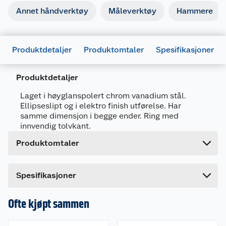
Annet håndverktøy
Måleverktøy
Hammere
Produktdetaljer
Produktomtaler
Spesifikasjoner
Generelt
Artikkelnummer
5709386568429
Produktdetaljer
Leverandørens artikkelnummer
56842
Laget i høyglanspolert chrom vanadium stål.
Forpakningsmål
Ellipseslipt og i elektro finish utførelse. Har
Bruttovekt
0.04 kg
samme dimensjon i begge ender. Ring med
innvendig tolvkant.
Høyde
3.5 cm
Produktomtaler
Lengde
20 cm
Bredde
1 cm
Dette produktet har ikke fått noen omtale ennå.
Spesifikasjoner
Hvis du kjøper produktet får du invitasjon til å gi
en omtale.
Ofte kjøpt sammen