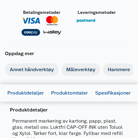
Betalingsmetoder
Leveringsmetoder
Oppdag mer
Annet håndverktøy
Måleverktøy
Hammere
Generelt
Artikkelnummer
4004675006370
Produktdetaljer
Produktomtaler
Spesifikasjoner
Leverandørens artikkelnummer
84304
Produktdetaljer
Farge
SVART
Permanent markering av kartong, papp, plast,
Forpakningsmål
glas, metall osv. Luktfri CAP-OFF INK uten Toluol
Bruttovekt
0.02 kg
og Xylol. Tørker fort, klar farge. Fyllbar med refill