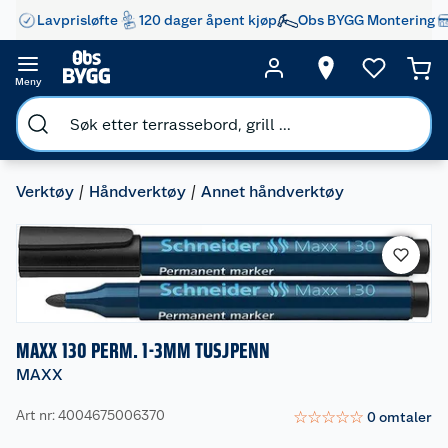
Lavprisløfte
120 dager åpent kjøp
Obs BYGG Montering
Meny
Verktøy
Håndverktøy
Annet håndverktøy
MAXX 130 PERM. 1-3MM TUSJPENN
MAXX
Art nr: 4004675006370
☆
☆
☆
☆
☆
0
omtaler