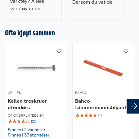
verktøy? Å leie
Dersom du vet de
verktøy er en
grunnleggende
rimelig og effektiv
teknikkene, kan du
måte å få jobben
fint klare det på
gjort. Les mer om
Ofte kjøpt sammen
egenhånd.
hvordan du leier.
KELLEN
BAHCO
Kellen treskruer
Bahco
utendørs
tømmermannsblyant
☆
☆
☆
☆
☆
C4 OVERFLATEBEHA.
(
1
)
☆
☆
☆
☆
☆
(
25
)
Finnes i 2 varianter
Finnes i 37 størrelser