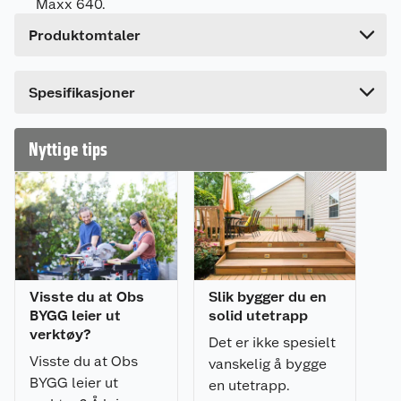
Maxx 640.
Høyde
14.5 cm
Produktomtaler
Lengde
2 cm
Bredde
2 cm
Dette produktet har ikke fått noen omtale ennå.
Spesifikasjoner
Hvis du kjøper produktet får du invitasjon til å gi
en omtale.
Nyttige tips
Visste du at Obs
Slik bygger du en
BYGG leier ut
solid utetrapp
verktøy?
Det er ikke spesielt
Visste du at Obs
vanskelig å bygge
BYGG leier ut
en utetrapp.