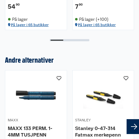
54
90
7
90
På lager
På lager (+100)
På lager i 65 butikker
På lager i 65 butikker
Andre alternativer
Om oss
Kundeservice
Nyheter
Butikker
Våre merkevarer
Kontakt oss
Våre kjeder
MAXX
STANLEY
Retur- og angrerett
Kjøpsvilkår
Hageinspirasjon
MAXX 133 PERM. 1-
Stanley 0-47-314
4MM TUSJPENN
Fatmax merkepenn
Reklamasjon
Personvern
Lavprisløfte
Oppussing med utemaling